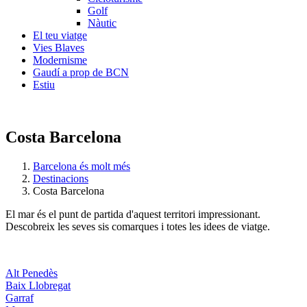
Golf
Nàutic
El teu viatge
Vies Blaves
Modernisme
Gaudí a prop de BCN
Estiu
Costa Barcelona
Barcelona és molt més
Destinacions
Costa Barcelona
El mar és el punt de partida d'aquest territori impressionant.
Descobreix les seves sis comarques i totes les idees de viatge.
Alt Penedès
Baix Llobregat
Garraf