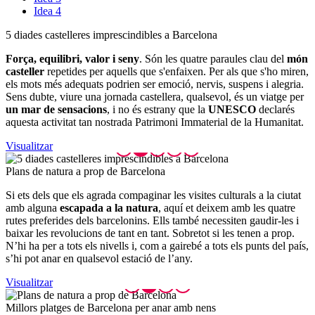
Idea 4
5 diades
castelleres imprescindibles a Barcelona
Força, equilibri, valor i seny
. Són les quatre paraules clau del
món
casteller
repetides per aquells que s'enfaixen. Per als que s'ho miren,
els mots més adequats podrien ser emoció, nervis, suspens i alegria.
Sens dubte, viure una jornada castellera, qualsevol, és un viatge per
un mar de sensacions
, i no és estrany que la
UNESCO
declarés
aquesta activitat tan nostrada Patrimoni Immaterial de la Humanitat.
Visualitzar
Plans de
natura a prop de Barcelona
Si ets dels que els agrada compaginar les visites culturals a la ciutat
amb alguna
escapada a la natura
, aquí et deixem amb les quatre
rutes preferides dels barcelonins. Ells també necessiten gaudir-les i
baixar les revolucions de tant en tant. Sobretot si les tenen a prop.
N’hi ha per a tots els nivells i, com a gairebé a tots els punts del país,
s’hi pot anar en qualsevol estació de l’any.
Visualitzar
Millors
platges de Barcelona per anar amb nens