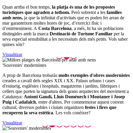
Quan arriba el bon temps,
la platja és una de les propostes
turístiques que agraden a tothom.
Però sobretot a les
famílies
amb nens,
ja que la infinitat d'activitats que es poden fer arran de
mar garanteixen moltes hores de joc, d’exercici físic i
d’entreteniment. A
Costa Barcelona
, a més, hi ha sis poblacions
distingides amb la marca
Destinació de Turisme Familiar
per la
seva especial sensibilitat a les necessitats dels més petits. Vols saber
quines són?
Visualitzar
'Souveni
rs' modernistes
A prop de Barcelona trobaràs
molts exemples d'obres modernistes
creades a cavall dels segles XIX i XX. Palaus urbans i cases
d'estiueig, esglésies i hospitals, magatzems i jardins, fàbriques i
cellers que porten la signatura dels grans arquitectes del moviment a
Catalunya:
Antoni Gaudí, Lluís Domènech i Montaner i Josep
Puig i Cadafalch
, entre d'altres. Per commemorar aquest corrent
cultural, diversos pobles i ciutats organitzen
festes i fires que
recuperen la seva estètica
. Les vols conèixer?
Visualitzar