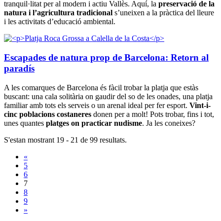
tranquil·litat per al modern i actiu Vallès. Aquí, la
preservació de la
natura i l’agricultura tradicional
s’uneixen a la pràctica del lleure
i les activitats d’educació ambiental.
Escapades de natura prop de Barcelona: Retorn al
paradís
A les comarques de Barcelona és fàcil trobar la platja que estàs
buscant: una cala solitària on gaudir del so de les onades, una platja
familiar amb tots els serveis o un arenal ideal per fer esport.
Vint-i-
cinc poblacions costaneres
donen per a molt! Pots trobar, fins i tot,
unes quantes
platges on practicar nudisme
. Ja les coneixes?
S'estan mostrant 19 - 21 de 99 resultats.
«
5
6
7
8
9
»