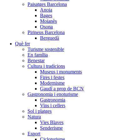
Paisatges Barcelona
Anoia
Bages
Moianès
Osona
Pirineus Barcelona
Berguedà
Què fer
Turisme sostenible
En família
Benestar
Cultura i tradicions
Museus i monuments
Fires i festes
Modernisme
Gaudí a prop de BCN
Gastronomia i enoturisme
Gastronomia
Vins i cellers
Sol i platges
Natura
Vies Blaves
Senderisme
Esport
Cicloturisme