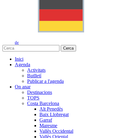
de
Cerca
Inici
Agenda
Activitats
Butlletí
Publicar a l'agenda
On anar
Destinacions
TOPS
Costa Barcelona
Alt Penedès
Baix Llobregat
Garraf
Maresme
Vallès Occidental
Vallès Oriental