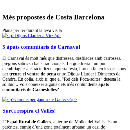
Més prop
ostes de Costa Barcelona
Plans per fer durant la teva visita
5 àpats comunitaris de Carnaval
El Carnaval és molt més que disfresses, desfilades amb carrosses,
pregons satírics i balls tradicionals. La golafreria i un punt
d'embriaguesa caracteritzen aquesta festa, i no en falten les ocasions
per
treure el ventre de pena
entre Dijous Llarder i Dimecres de
Cendra. En colla, això sí, que el "Rei dels Poca-soltes" detesta la
solitud... Vols conèixer alguns dels més contundents
àpats
comunitaris de Carnestoltes
?
Surt i respira el Vallès!
L’
Espai Rural de Gallecs
, al terme de Mollet del Vallès, és un
parèntesi enmig d’una zona totalment urbana; un oasi de