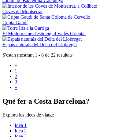
Circuit de Barcelona-Catalunya
Coves de Montserrat
Cripta Gaudí
El Modernisme d'estiueig al Vallès Oriental
Espais naturals del Delta del Llobregat
S'estan mostrant 1 - 8 de 22 resultats.
«
1
2
3
»
Què fer
a Costa Barcelona?
Explora les idees de viatge
Idea 1
Idea 2
Idea 3