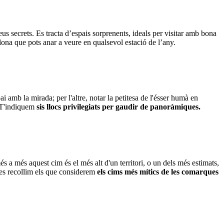
eus secrets. Es tracta d’espais sorprenents, ideals per visitar amb bona
elona que pots anar a veure en qualsevol estació de l’any.
i amb la mirada; per l'altre, notar la petitesa de l'ésser humà en
i. T'indiquem
sis llocs privilegiats per gaudir de panoràmiques.
 a més aquest cim és el més alt d'un territori, o un dels més estimats,
ies recollim els que considerem
els cims més mítics de les comarques