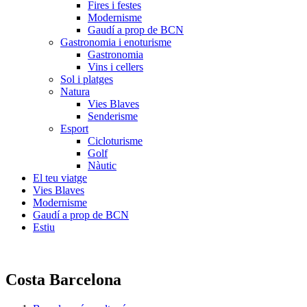
Fires i festes
Modernisme
Gaudí a prop de BCN
Gastronomia i enoturisme
Gastronomia
Vins i cellers
Sol i platges
Natura
Vies Blaves
Senderisme
Esport
Cicloturisme
Golf
Nàutic
El teu viatge
Vies Blaves
Modernisme
Gaudí a prop de BCN
Estiu
Costa Barcelona