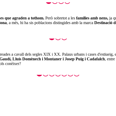
iques que agraden a tothom.
Però sobretot a les
famílies amb nens,
ja q
lona
, a més, hi ha sis poblacions distingides amb la marca
Destinació 
reades a cavall dels segles XIX i XX. Palaus urbans i cases d'estiueig, es
Gaudí, Lluís Domènech i Montaner i Josep Puig i Cadafalch
, entre
ols conèixer?