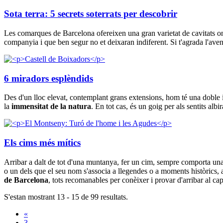
Sota terra: 5 secrets soterrats per descobrir
Les comarques de Barcelona ofereixen una gran varietat de cavitats on po
companyia i que ben segur no et deixaran indiferent. Si t'agrada l'ave
6 miradors esplèndids
Des d'un lloc elevat, contemplant grans extensions, hom té una doble i s
la
immensitat de la natura
. En tot cas, és un goig per als sentits albi
Els cims més mítics
Arribar a dalt de tot d'una muntanya, fer un cim, sempre comporta una s
o un dels que el seu nom s'associa a llegendes o a moments històrics,
de Barcelona
, tots recomanables per conèixer i provar d'arribar al c
S'estan mostrant 13 - 15 de 99 resultats.
«
3