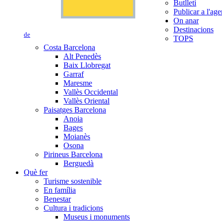
Butlletí
Publicar a l'ag
On anar
Destinacions
de
TOPS
Costa Barcelona
Alt Penedès
Baix Llobregat
Garraf
Maresme
Vallès Occidental
Vallès Oriental
Paisatges Barcelona
Anoia
Bages
Moianès
Osona
Pirineus Barcelona
Berguedà
Què fer
Turisme sostenible
En família
Benestar
Cultura i tradicions
Museus i monuments