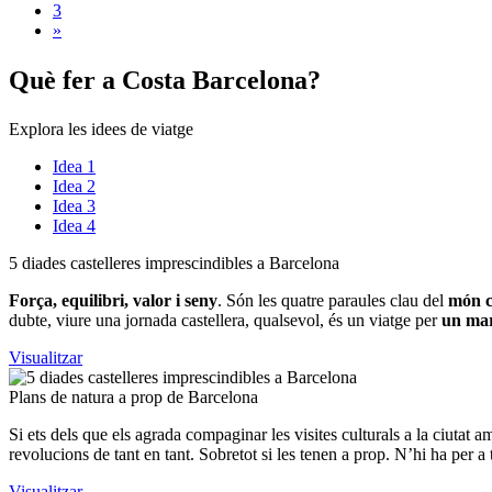
3
»
Què fer
a Costa Barcelona?
Explora les idees de viatge
Idea 1
Idea 2
Idea 3
Idea 4
5 diades
castelleres imprescindibles a Barcelona
Força, equilibri, valor i seny
. Són les quatre paraules clau del
món c
dubte, viure una jornada castellera, qualsevol, és un viatge per
un mar
Visualitzar
Plans de
natura a prop de Barcelona
Si ets dels que els agrada compaginar les visites culturals a la ciutat 
revolucions de tant en tant. Sobretot si les tenen a prop. N’hi ha per a t
Visualitzar