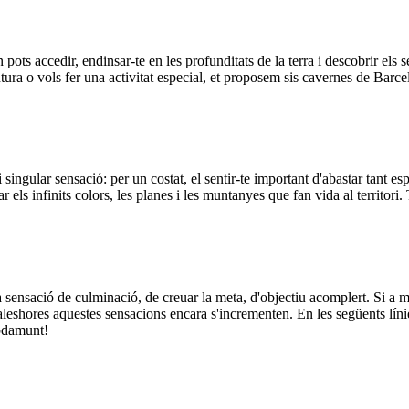
ts accedir, endinsar-te en les profunditats de la terra i descobrir els s
ntura o vols fer una activitat especial, et proposem sis cavernes de Barc
ingular sensació: per un costat, el sentir-te important d'abastar tant espa
rar els infinits colors, les planes i les muntanyes que fan vida al territor
ensació de culminació, de creuar la meta, d'objectiu acomplert. Si a més
 aleshores aquestes sensacions encara s'incrementen. En les següents lín
apdamunt!