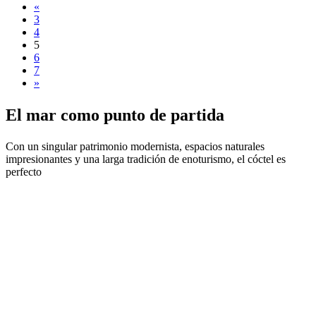
«
3
4
5
6
7
»
El mar c
omo punto de partida
Con un singular patrimonio modernista, espacios naturales
impresionantes y una larga tradición de enoturismo, el cóctel es
perfecto