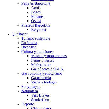
Paisajes Barcelona
Anoia
Bages
Moianès
Osona
Pirineos Barcelona
Berguedà
Qué hacer
Turismo sostenible
En familia
Bienestar
Cultura y tradiciones
Museos y monumentos
Ferias y fiestas
Modernismo
Gaudí cerca de BCN
Gastronomía y enoturismo
Gastronomía
Vinos y bodegas
Sol y playas
Naturaleza
Vies Blaves
Senderismo
Deporte
Cicloturismo