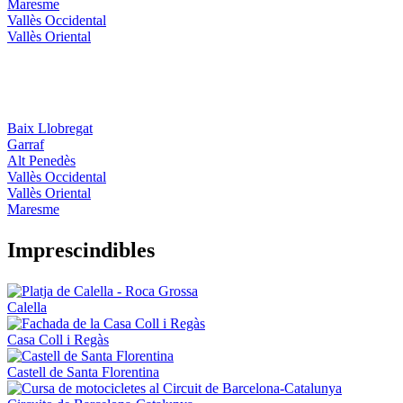
Maresme
Vallès Occidental
Vallès Oriental
Baix Llobregat
Garraf
Alt Penedès
Vallès Occidental
Vallès Oriental
Maresme
Impresci
ndibles
Calella
Casa Coll i Regàs
Castell de Santa Florentina