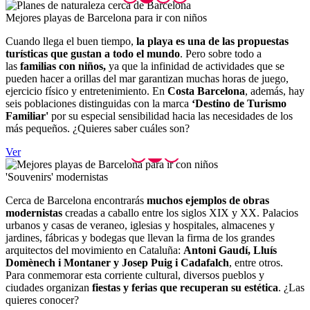
Mejores
playas de Barcelona para ir con niños
Cuando llega el buen tiempo,
la playa es una de las propuestas
turísticas que gustan a todo el mundo
. Pero sobre todo a
las
familias con niños,
ya que la infinidad de actividades que se
pueden hacer a orillas del mar garantizan muchas horas de juego,
ejercicio físico y entretenimiento. En
Costa Barcelona
, además, hay
seis poblaciones distinguidas con la marca
‘Destino de Turismo
Familiar'
por su especial sensibilidad hacia las necesidades de los
más pequeños. ¿Quieres saber cuáles son?
Ver
'Souveni
rs' modernistas
Cerca de Barcelona encontrarás
muchos ejemplos de obras
modernistas
creadas a caballo entre los siglos XIX y XX. Palacios
urbanos y casas de veraneo, iglesias y hospitales, almacenes y
jardines, fábricas y bodegas que llevan la firma de los grandes
arquitectos del movimiento en Cataluña:
Antoni Gaudí, Lluís
Domènech i Montaner y Josep Puig i Cadafalch
, entre otros.
Para conmemorar esta corriente cultural, diversos pueblos y
ciudades organizan
fiestas y ferias que recuperan su estética
. ¿Las
quieres conocer?