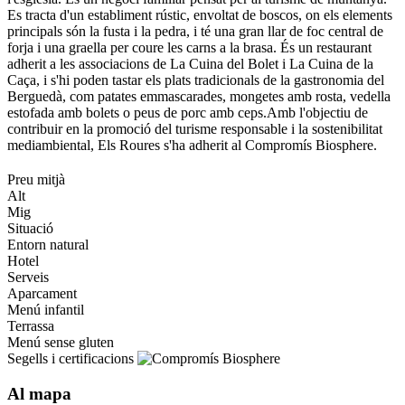
Es tracta d'un establiment rústic, envoltat de boscos, on els elements
principals són la fusta i la pedra, i té una gran llar de foc central de
forja i una graella per coure les carns a la brasa. És un restaurant
adherit a les associacions de La Cuina del Bolet i La Cuina de la
Caça, i s'hi poden tastar els plats tradicionals de la gastronomia del
Berguedà, com patates emmascarades, mongetes amb rosta, vedella
estofada amb bolets o peus de porc amb ceps.Amb l'objectiu de
contribuir en la promoció del turisme responsable i la sostenibilitat
mediambiental, Els Roures s'ha adherit al Compromís Biosphere.
Preu mitjà
Alt
Mig
Situació
Entorn natural
Hotel
Serveis
Aparcament
Menú infantil
Terrassa
Menú sense gluten
Segells i certificacions
Al mapa