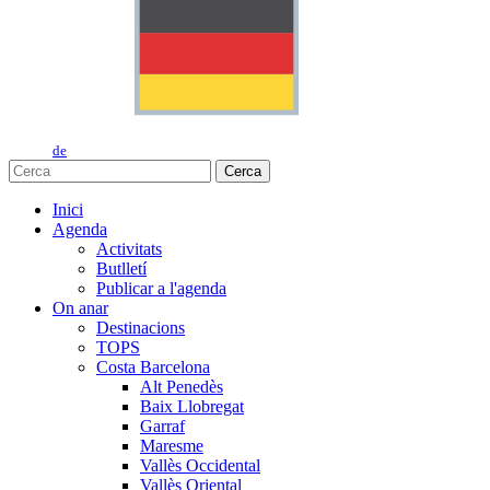
de
Cerca
Inici
Agenda
Activitats
Butlletí
Publicar a l'agenda
On anar
Destinacions
TOPS
Costa Barcelona
Alt Penedès
Baix Llobregat
Garraf
Maresme
Vallès Occidental
Vallès Oriental