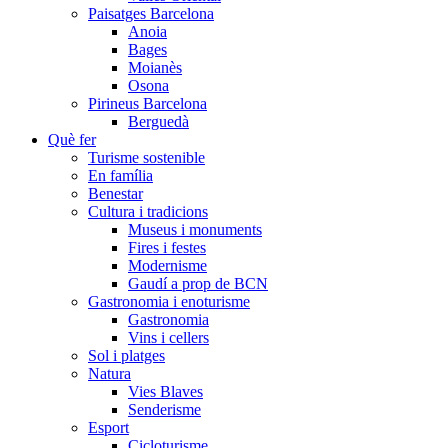
Paisatges Barcelona
Anoia
Bages
Moianès
Osona
Pirineus Barcelona
Berguedà
Què fer
Turisme sostenible
En família
Benestar
Cultura i tradicions
Museus i monuments
Fires i festes
Modernisme
Gaudí a prop de BCN
Gastronomia i enoturisme
Gastronomia
Vins i cellers
Sol i platges
Natura
Vies Blaves
Senderisme
Esport
Cicloturisme