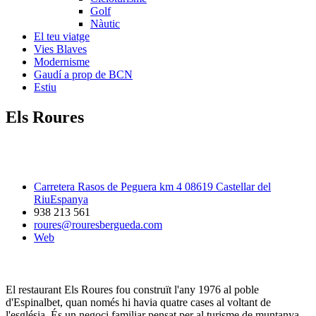
Golf
Nàutic
El teu viatge
Vies Blaves
Modernisme
Gaudí a prop de BCN
Estiu
Els Roures
Carretera Rasos de Peguera km 4 08619 Castellar del
RiuEspanya
938 213 561
roures@rouresbergueda.com
Web
El restaurant Els Roures fou construït l'any 1976 al poble
d'Espinalbet, quan només hi havia quatre cases al voltant de
l'església. És un negoci familiar pensat per al turisme de muntanya.