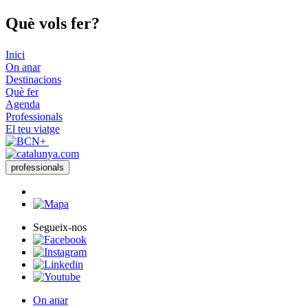
Què vols
fer?
Inici
On anar
Destinacions
Què fer
Agenda
Professionals
El teu viatge
professionals
Segueix-nos
On anar