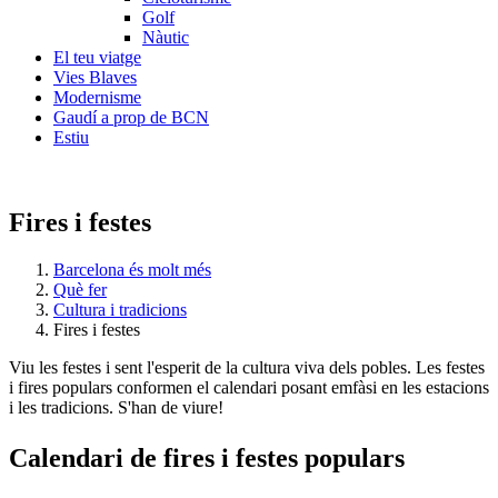
Golf
Nàutic
El teu viatge
Vies Blaves
Modernisme
Gaudí a prop de BCN
Estiu
Fires i festes
Barcelona és molt més
Què fer
Cultura i tradicions
Fires i festes
Viu les festes i sent l'esperit de la cultura viva dels pobles. Les festes
i fires populars conformen el calendari posant emfàsi en les estacions
i les tradicions. S'han de viure!
Calendar
i de fires i festes populars