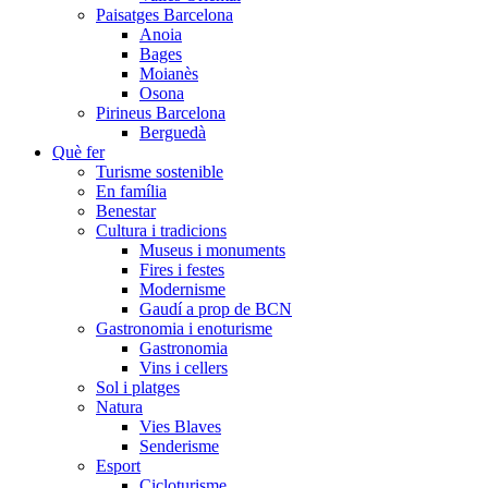
Paisatges Barcelona
Anoia
Bages
Moianès
Osona
Pirineus Barcelona
Berguedà
Què fer
Turisme sostenible
En família
Benestar
Cultura i tradicions
Museus i monuments
Fires i festes
Modernisme
Gaudí a prop de BCN
Gastronomia i enoturisme
Gastronomia
Vins i cellers
Sol i platges
Natura
Vies Blaves
Senderisme
Esport
Cicloturisme