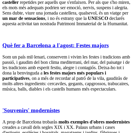
casteller
repetides per aquells que s'enfaixen. Per als que s'ho miren,
els mots més adequats podrien ser emoció, nervis, suspens i alegria.
Sens dubte, viure una jornada castellera, qualsevol, és un viatge per
un mar de sensacions
, i no és estrany que la
UNESCO
declarés
aquesta activitat tan nostrada Patrimoni Immaterial de la Humanitat.
Què fer a Barcelona a l'agost: Festes majors
Som un país mil·lenari, conservem i vivim les festes i tradicions amb
passió, i gaudim del bon clima mediterrani, del mar, del paisatge i de
les tradicions amb esperit festiu, alegre i contagiós. Deixa-ho tot i
dona la benvinguda a
les festes majors més populars i
participatives
, on a més de recordar al patró de la vila, gaudiràs de
molts altres ingredients: cercaviles, gegants, capgrossos, trabucaires,
música, balls, diables i els castells humans més espectaculars.
'Souvenirs' modernistes
A prop de Barcelona trobaràs
molts exemples d'obres modernistes
creades a cavall dels segles XIX i XX. Palaus urbans i cases
d'estiueig, esglésies i hospitals, magatzems i jardins, fàbriques i