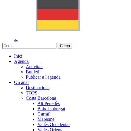
de
Cerca
Inici
Agenda
Activitats
Butlletí
Publicar a l'agenda
On anar
Destinacions
TOPS
Costa Barcelona
Alt Penedès
Baix Llobregat
Garraf
Maresme
Vallès Occidental
Vallès Oriental