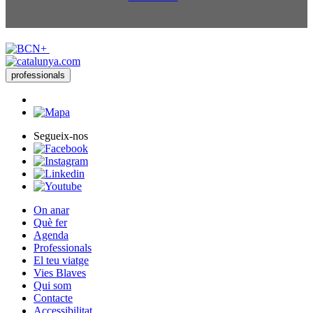
professionals
Segueix-nos
On anar
Què fer
Agenda
Professionals
El teu viatge
Vies Blaves
Qui som
Contacte
Accessibilitat