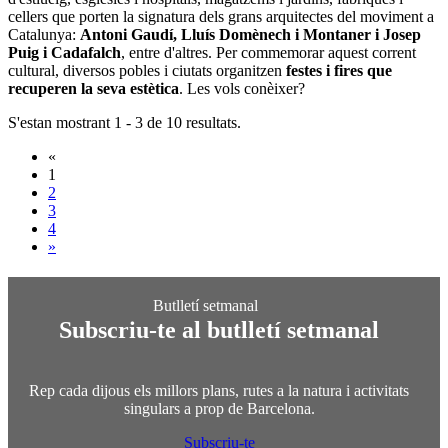
cellers que porten la signatura dels grans arquitectes del moviment a
Catalunya:
Antoni Gaudí, Lluís Domènech i Montaner i Josep
Puig i Cadafalch
, entre d'altres. Per commemorar aquest corrent
cultural, diversos pobles i ciutats organitzen
festes i fires que
recuperen la seva estètica
. Les vols conèixer?
S'estan mostrant 1 - 3 de 10 resultats.
«
1
2
3
4
»
Subscriu-te al butlletí setmanal
Rep cada dijous els millors plans, rutes a la natura i activitats
singulars a prop de Barcelona.
Subscriu-te