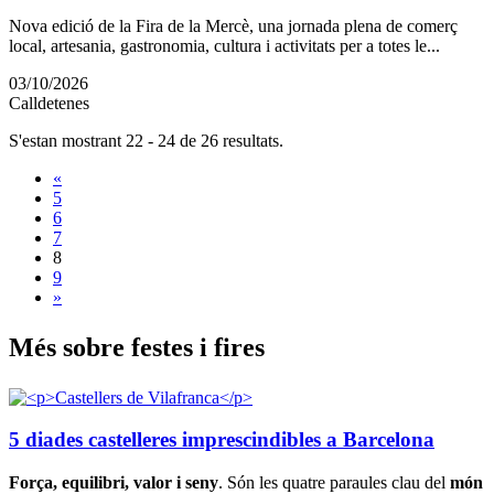
Nova edició de la Fira de la Mercè, una jornada plena de comerç
local, artesania, gastronomia, cultura i activitats per a totes le...
03/10/2026
Calldetenes
S'estan mostrant 22 - 24 de 26 resultats.
«
5
6
7
8
9
»
Més sobr
e festes i fires
5 diades castelleres imprescindibles a Barcelona
Força, equilibri, valor i seny
. Són les quatre paraules clau del
món