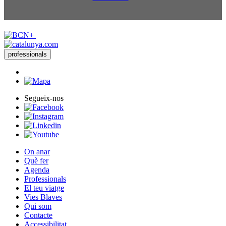
professionals
Segueix-nos
On anar
Què fer
Agenda
Professionals
El teu viatge
Vies Blaves
Qui som
Contacte
Accessibilitat