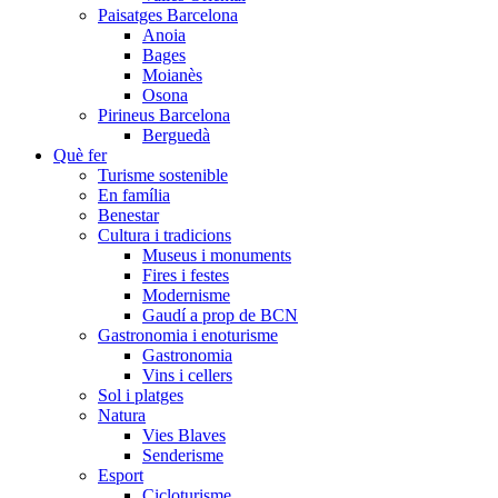
Paisatges Barcelona
Anoia
Bages
Moianès
Osona
Pirineus Barcelona
Berguedà
Què fer
Turisme sostenible
En família
Benestar
Cultura i tradicions
Museus i monuments
Fires i festes
Modernisme
Gaudí a prop de BCN
Gastronomia i enoturisme
Gastronomia
Vins i cellers
Sol i platges
Natura
Vies Blaves
Senderisme
Esport
Cicloturisme