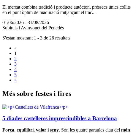
El mercat combina tradició i producte autòcton, préssecs únics collits
en el punt òptim de maduració mitjançant el trac...
01/06/2026 - 31/08/2026
Subirats i Avinyonet del Penedès
S'estan mostrant 1 - 3 de 26 resultats.
«
1
2
3
4
5
»
Més sobr
e festes i fires
5 diades castelleres imprescindibles a Barcelona
Força, equilibri, valor i seny
. Són les quatre paraules clau del
món