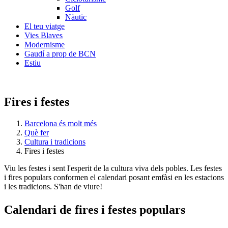
Golf
Nàutic
El teu viatge
Vies Blaves
Modernisme
Gaudí a prop de BCN
Estiu
Fires i festes
Barcelona és molt més
Què fer
Cultura i tradicions
Fires i festes
Viu les festes i sent l'esperit de la cultura viva dels pobles. Les festes
i fires populars conformen el calendari posant emfàsi en les estacions
i les tradicions. S'han de viure!
Calendar
i de fires i festes populars