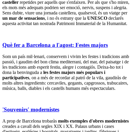
casteller
repetides per aquells que s'enfaixen. Per als que s'ho miren,
els mots més adequats podrien ser emoció, nervis, suspens i alegria.
Sens dubte, viure una jornada castellera, qualsevol, és un viatge per
un mar de sensacions
, i no és estrany que la
UNESCO
declarés
aquesta activitat tan nostrada Patrimoni Immaterial de la Humanitat.
Què fer a Barcelona a l'agost: Festes majors
Som un país mil·lenari, conservem i vivim les festes i tradicions amb
passió, i gaudim del bon clima mediterrani, del mar, del paisatge i de
les tradicions amb esperit festiu, alegre i contagiós. Deixa-ho tot i
dona la benvinguda a
les festes majors més populars i
participatives
, on a més de recordar al patró de la vila, gaudiràs de
molts altres ingredients: cercaviles, gegants, capgrossos, trabucaires,
música, balls, diables i els castells humans més espectaculars.
'Souvenirs' modernistes
A prop de Barcelona trobaràs
molts exemples d'obres modernistes
creades a cavall dels segles XIX i XX. Palaus urbans i cases
d'estiueig, esglésies i hospitals, magatzems i jardins, fàbriques i