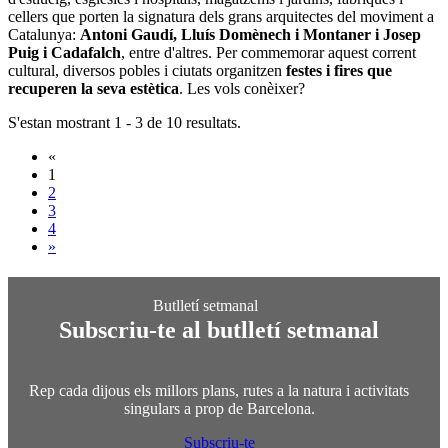
cellers que porten la signatura dels grans arquitectes del moviment a
Catalunya:
Antoni Gaudí, Lluís Domènech i Montaner i Josep
Puig i Cadafalch
, entre d'altres. Per commemorar aquest corrent
cultural, diversos pobles i ciutats organitzen
festes i fires que
recuperen la seva estètica
. Les vols conèixer?
S'estan mostrant 1 - 3 de 10 resultats.
«
1
2
3
4
»
Subscriu-te al butlletí setmanal
Rep cada dijous els millors plans, rutes a la natura i activitats
singulars a prop de Barcelona.
Subscriu-te