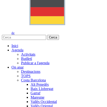
de
Cerca
Inici
Agenda
Activitats
Butlletí
Publicar a l'agenda
On anar
Destinacions
TOPS
Costa Barcelona
Alt Penedès
Baix Llobregat
Garraf
Maresme
Vallès Occidental
Vallès Oriental