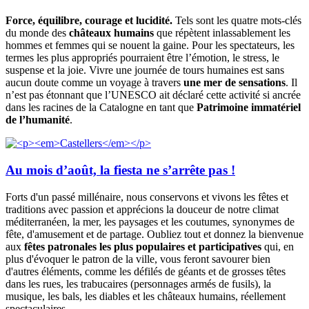
Force, équilibre, courage et lucidité.
Tels sont les quatre mots-clés
du monde des
châteaux humains
que répètent inlassablement les
hommes et femmes qui se nouent la gaine. Pour les spectateurs, les
termes les plus appropriés pourraient être l’émotion, le stress, le
suspense et la joie. Vivre une journée de tours humaines est sans
aucun doute comme un voyage à travers
une mer
de sensations
. Il
n’est pas étonnant que l’UNESCO ait déclaré cette activité si ancrée
dans les racines de la Catalogne en tant que
Patrimoine immatériel
de l’humanité
.
Au mois d’août, la fiesta ne s’arrête pas !
Forts d'un passé millénaire, nous conservons et vivons les fêtes et
traditions avec passion et apprécions la douceur de notre climat
méditerranéen, la mer, les paysages et les coutumes, synonymes de
fête, d'amusement et de partage. Oubliez tout et donnez la bienvenue
aux
fêtes patronales les plus populaires et participatives
qui, en
plus d'évoquer le patron de la ville, vous feront savourer bien
d'autres éléments, comme les défilés de géants et de grosses têtes
dans les rues, les trabucaires (personnages armés de fusils), la
musique, les bals, les diables et les châteaux humains, réellement
spectaculaires.