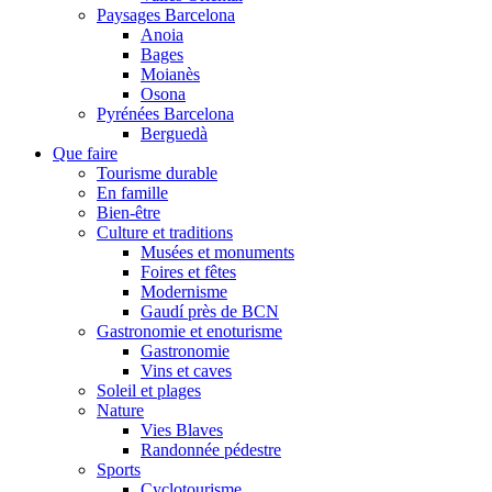
Paysages Barcelona
Anoia
Bages
Moianès
Osona
Pyrénées Barcelona
Berguedà
Que faire
Tourisme durable
En famille
Bien-être
Culture et traditions
Musées et monuments
Foires et fêtes
Modernisme
Gaudí près de BCN
Gastronomie et enoturisme
Gastronomie
Vins et caves
Soleil et plages
Nature
Vies Blaves
Randonnée pédestre
Sports
Cyclotourisme