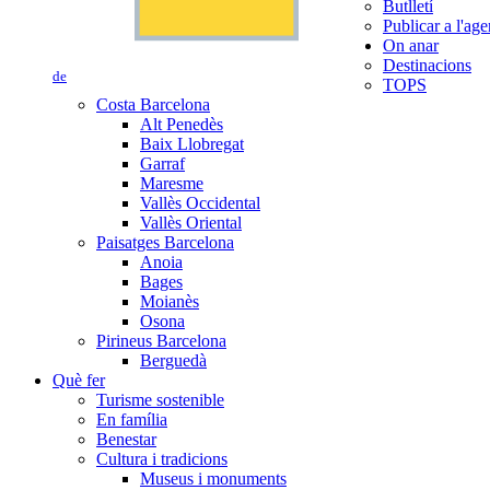
Butlletí
Publicar a l'ag
On anar
Destinacions
de
TOPS
Costa Barcelona
Alt Penedès
Baix Llobregat
Garraf
Maresme
Vallès Occidental
Vallès Oriental
Paisatges Barcelona
Anoia
Bages
Moianès
Osona
Pirineus Barcelona
Berguedà
Què fer
Turisme sostenible
En família
Benestar
Cultura i tradicions
Museus i monuments