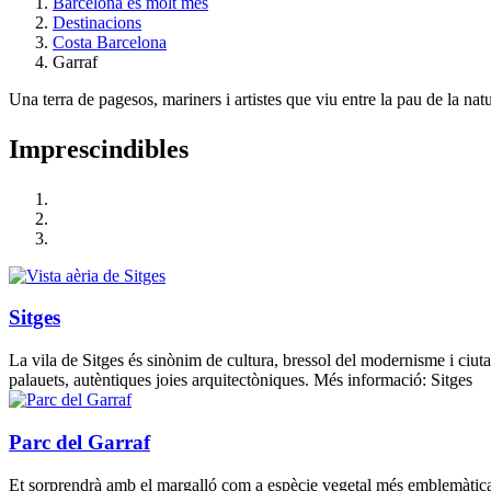
Barcelona és molt més
Destinacions
Costa Barcelona
Garraf
Una terra de pagesos, mariners i artistes que viu entre la pau de la natu
Impresci
ndibles
Sitges
La vila de Sitges és sinònim de cultura, bressol del modernisme i ciuta
palauets, autèntiques joies arquitectòniques. Més informació: Sitges
Parc del Garraf
Et sorprendrà amb el margalló com a espècie vegetal més emblemàtica, u