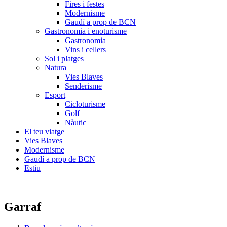
Fires i festes
Modernisme
Gaudí a prop de BCN
Gastronomia i enoturisme
Gastronomia
Vins i cellers
Sol i platges
Natura
Vies Blaves
Senderisme
Esport
Cicloturisme
Golf
Nàutic
El teu viatge
Vies Blaves
Modernisme
Gaudí a prop de BCN
Estiu
Garraf