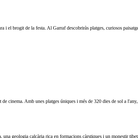
ra i el brogit de la festa. Al Garraf descobriràs platges, curiosos paisatg
t de cinema. Amb unes platges úniques i més de 320 dies de sol a l'any, 
na geologia calcària rica en formacions càrstiques i un monestir tibetà q