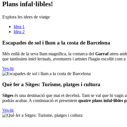
Plans in
fal·libles!
Explora les idees de viatge
Idea 1
Idea 2
Escapade
s de sol i llum a la costa de Barcelona
Més enllà de la seva llum magnífica, la comarca del
Garraf
atreu amb
que tantíssims intel·lectuals, aventurers i artistes l'hagin escollit com
Ves-hi
Què fer
a Sitges: Turisme, platges i cultura
Sitges
és una destinació que mai et decebrà. Tant se val que hi vagis
podràs acabar. A continuació et presentem
quatre plans infal·libles 
Ves-hi