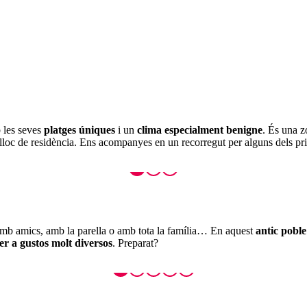
 les seves
platges úniques
i un
clima especialment benigne
. És una 
 a lloc de residència. Ens acompanyes en un recorregut per alguns dels pri
 amb amics, amb la parella o amb tota la família… En aquest
antic pobl
per a gustos molt diversos
. Preparat?