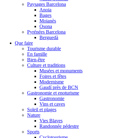
Paysages Barcelona
Anoia
Bages
Moianès
Osona
Pyrénées Barcelona
Berguedà
Que faire
Tourisme durable
En famille
Bien-être
Culture et traditions
Musées et monuments
Foires et fêtes
Modernisme
Gaudí près de BCN
Gastronomie et enoturisme
Gastronomie
Vins et caves
Soleil et plages
Nature
Vies Blaves
Randonnée pédestre
Sports
Cyclotourisme