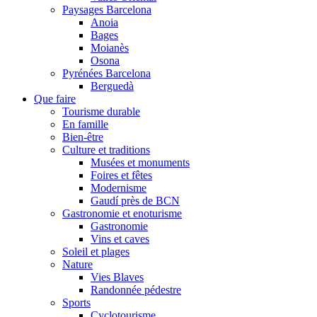
Paysages Barcelona
Anoia
Bages
Moianès
Osona
Pyrénées Barcelona
Berguedà
Que faire
Tourisme durable
En famille
Bien-être
Culture et traditions
Musées et monuments
Foires et fêtes
Modernisme
Gaudí près de BCN
Gastronomie et enoturisme
Gastronomie
Vins et caves
Soleil et plages
Nature
Vies Blaves
Randonnée pédestre
Sports
Cyclotourisme