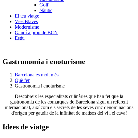
Golf
Nàutic
El teu viatge
Vies Blaves
Modernisme
Gaudí a prop de BCN
Estiu
Gastronomia i enoturisme
Barcelona és molt més
Què fer
Gastronomia i enoturisme
Descobreix les especialitats culinàries que han fet que la
gastronomia de les comarques de Barcelona sigui un referent
internacional, així com els secrets de les seves cinc denominacions
d'origen per gaudir de la infinitat de matisos del vi i el cava!
Idees de
viatge