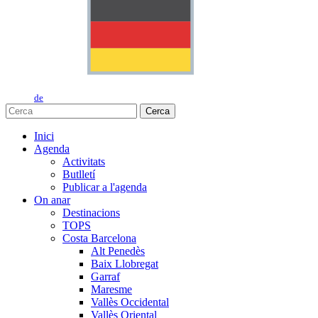
de
Cerca
Inici
Agenda
Activitats
Butlletí
Publicar a l'agenda
On anar
Destinacions
TOPS
Costa Barcelona
Alt Penedès
Baix Llobregat
Garraf
Maresme
Vallès Occidental
Vallès Oriental