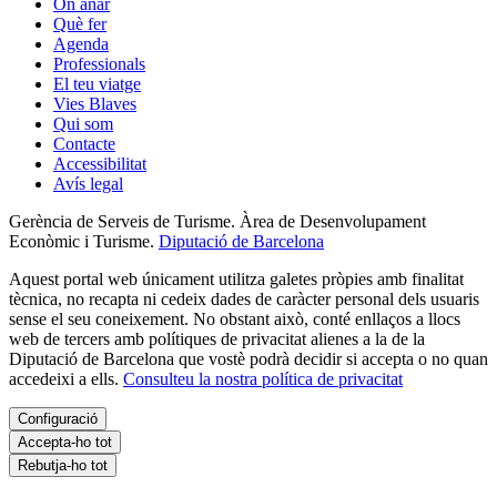
On anar
Què fer
Agenda
Professionals
El teu viatge
Vies Blaves
Qui som
Contacte
Accessibilitat
Avís legal
Gerència de Serveis de Turisme. Àrea de Desenvolupament
Econòmic i Turisme.
Diputació de Barcelona
Aquest portal web únicament utilitza galetes pròpies amb finalitat
tècnica, no recapta ni cedeix dades de caràcter personal dels usuaris
sense el seu coneixement. No obstant això, conté enllaços a llocs
web de tercers amb polítiques de privacitat alienes a la de la
Diputació de Barcelona que vostè podrà decidir si accepta o no quan
accedeixi a ells.
Consulteu la nostra política de privacitat
Configuració
Accepta-ho tot
Rebutja-ho tot