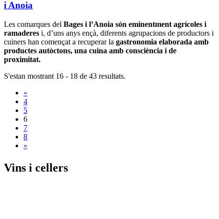
i Anoia
Les comarques del
Bages i l’Anoia són eminentment agrícoles i
ramaderes
i, d’uns anys ençà, diferents agrupacions de productors i
cuiners han començat a recuperar la
gastronomia elaborada amb
productes autòctons, una cuina amb consciència i de
proximitat.
S'estan mostrant 16 - 18 de 43 resultats.
«
4
5
6
7
8
»
Vins i c
ellers