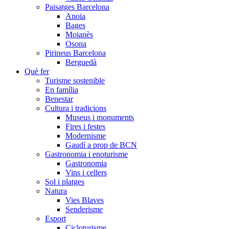
Paisatges Barcelona
Anoia
Bages
Moianès
Osona
Pirineus Barcelona
Berguedà
Què fer
Turisme sostenible
En família
Benestar
Cultura i tradicions
Museus i monuments
Fires i festes
Modernisme
Gaudí a prop de BCN
Gastronomia i enoturisme
Gastronomia
Vins i cellers
Sol i platges
Natura
Vies Blaves
Senderisme
Esport
Cicloturisme