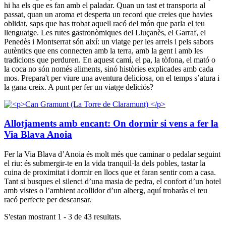
hi ha els que es fan amb el paladar. Quan un tast et transporta al
passat, quan un aroma et desperta un record que creies que havies
oblidat, saps que has trobat aquell racó del món que parla el teu
llenguatge. Les rutes gastronòmiques del Lluçanès, el Garraf, el
Penedès i Montserrat són així: un viatge per les arrels i pels sabors
autèntics que ens connecten amb la terra, amb la gent i amb les
tradicions que perduren. En aquest camí, el pa, la tòfona, el mató o
la coca no són només aliments, sinó històries explicades amb cada
mos. Prepara't per viure una aventura deliciosa, on el temps s’atura i
la gana creix. A punt per fer un viatge deliciós?
Allotjaments amb encant: On dormir si vens a fer la
Via Blava Anoia
Fer la Via Blava d’Anoia és molt més que caminar o pedalar seguint
el riu: és submergir-te en la vida tranquil·la dels pobles, tastar la
cuina de proximitat i dormir en llocs que et faran sentir com a casa.
Tant si busques el silenci d’una masia de pedra, el confort d’un hotel
amb vistes o l’ambient acollidor d’un alberg, aquí trobaràs el teu
racó perfecte per descansar.
S'estan mostrant 1 - 3 de 43 resultats.