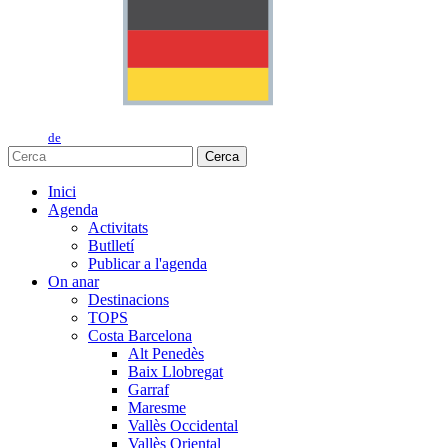
de
Cerca
Inici
Agenda
Activitats
Butlletí
Publicar a l'agenda
On anar
Destinacions
TOPS
Costa Barcelona
Alt Penedès
Baix Llobregat
Garraf
Maresme
Vallès Occidental
Vallès Oriental