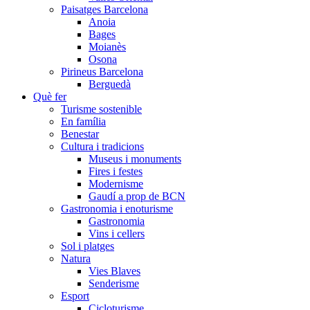
Paisatges Barcelona
Anoia
Bages
Moianès
Osona
Pirineus Barcelona
Berguedà
Què fer
Turisme sostenible
En família
Benestar
Cultura i tradicions
Museus i monuments
Fires i festes
Modernisme
Gaudí a prop de BCN
Gastronomia i enoturisme
Gastronomia
Vins i cellers
Sol i platges
Natura
Vies Blaves
Senderisme
Esport
Cicloturisme