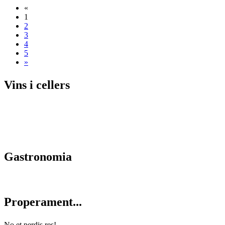
«
1
2
3
4
5
»
Vins i c
ellers
Gastrono
mia
Properam
ent...
No et perdis res!