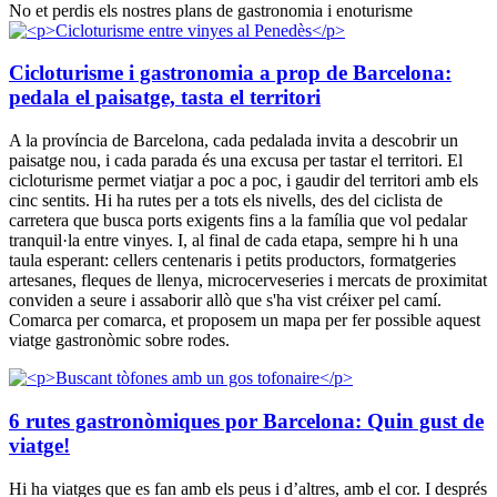
No et perdis els nostres plans de gastronomia i enoturisme
Cicloturisme i gastronomia a prop de Barcelona:
pedala el paisatge, tasta el territori
A la província de Barcelona, cada pedalada invita a descobrir un
paisatge nou, i cada parada és una excusa per tastar el territori. El
cicloturisme permet viatjar a poc a poc, i gaudir del territori amb els
cinc sentits. Hi ha rutes per a tots els nivells, des del ciclista de
carretera que busca ports exigents fins a la família que vol pedalar
tranquil·la entre vinyes. I, al final de cada etapa, sempre hi h una
taula esperant: cellers centenaris i petits productors, formatgeries
artesanes, fleques de llenya, microcerveseries i mercats de proximitat
conviden a seure i assaborir allò que s'ha vist créixer pel camí.
Comarca per comarca, et proposem un mapa per fer possible aquest
viatge gastronòmic sobre rodes.
6 rutes gastronòmiques por Barcelona: Quin gust de
viatge!
Hi ha viatges que es fan amb els peus i d’altres, amb el cor. I després