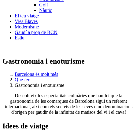
Golf
Nàutic
El teu viatge
Vies Blaves
Modernisme
Gaudí a prop de BCN
Estiu
Gastronomia i enoturisme
Barcelona és molt més
Què fer
Gastronomia i enoturisme
Descobreix les especialitats culinàries que han fet que la
gastronomia de les comarques de Barcelona sigui un referent
internacional, així com els secrets de les seves cinc denominacions
d'origen per gaudir de la infinitat de matisos del vi i el cava!
Idees de
viatge