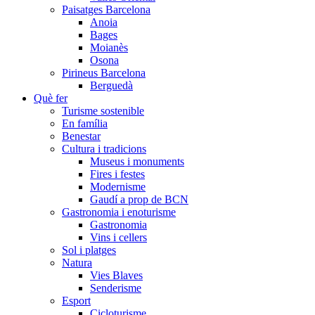
Paisatges Barcelona
Anoia
Bages
Moianès
Osona
Pirineus Barcelona
Berguedà
Què fer
Turisme sostenible
En família
Benestar
Cultura i tradicions
Museus i monuments
Fires i festes
Modernisme
Gaudí a prop de BCN
Gastronomia i enoturisme
Gastronomia
Vins i cellers
Sol i platges
Natura
Vies Blaves
Senderisme
Esport
Cicloturisme