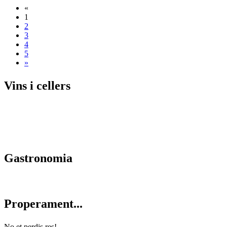
«
1
2
3
4
5
»
Vins i c
ellers
Gastrono
mia
Properam
ent...
No et perdis res!