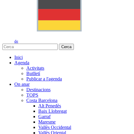
de
Cerca
Inici
Agenda
Activitats
Butlletí
Publicar a l'agenda
On anar
Destinacions
TOPS
Costa Barcelona
Alt Penedès
Baix Llobregat
Garraf
Maresme
Vallès Occidental
Vallès Oriental