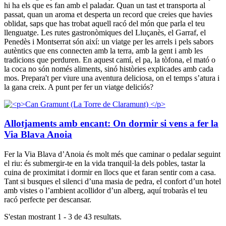
hi ha els que es fan amb el paladar. Quan un tast et transporta al
passat, quan un aroma et desperta un record que creies que havies
oblidat, saps que has trobat aquell racó del món que parla el teu
llenguatge. Les rutes gastronòmiques del Lluçanès, el Garraf, el
Penedès i Montserrat són així: un viatge per les arrels i pels sabors
autèntics que ens connecten amb la terra, amb la gent i amb les
tradicions que perduren. En aquest camí, el pa, la tòfona, el mató o
la coca no són només aliments, sinó històries explicades amb cada
mos. Prepara't per viure una aventura deliciosa, on el temps s’atura i
la gana creix. A punt per fer un viatge deliciós?
Allotjaments amb encant: On dormir si vens a fer la
Via Blava Anoia
Fer la Via Blava d’Anoia és molt més que caminar o pedalar seguint
el riu: és submergir-te en la vida tranquil·la dels pobles, tastar la
cuina de proximitat i dormir en llocs que et faran sentir com a casa.
Tant si busques el silenci d’una masia de pedra, el confort d’un hotel
amb vistes o l’ambient acollidor d’un alberg, aquí trobaràs el teu
racó perfecte per descansar.
S'estan mostrant 1 - 3 de 43 resultats.