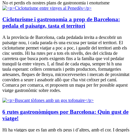
No et perdis els nostres plans de gastronomia i enoturisme
Cicloturisme i gastronomia a prop de Barcelona:
pedala el paisatge, tasta el territori
A la província de Barcelona, cada pedalada invita a descobrir un
paisatge nou, i cada parada és una excusa per tastar el territori. El
cicloturisme permet viatjar a poc a poc, i gaudir del territori amb els
cinc sentits. Hi ha rutes per a tots els nivells, des del ciclista de
carretera que busca ports exigents fins a la família que vol pedalar
tranquil·la entre vinyes. I, al final de cada etapa, sempre hi h una
taula esperant: cellers centenaris i petits productors, formatgeries
artesanes, fleques de llenya, microcerveseries i mercats de proximitat
conviden a seure i assaborir allò que s'ha vist créixer pel camí.
Comarca per comarca, et proposem un mapa per fer possible aquest
viatge gastronòmic sobre rodes.
6 rutes gastronòmiques por Barcelona: Quin gust de
viatge!
Hi ha viatges que es fan amb els peus i d’altres, amb el cor. I després