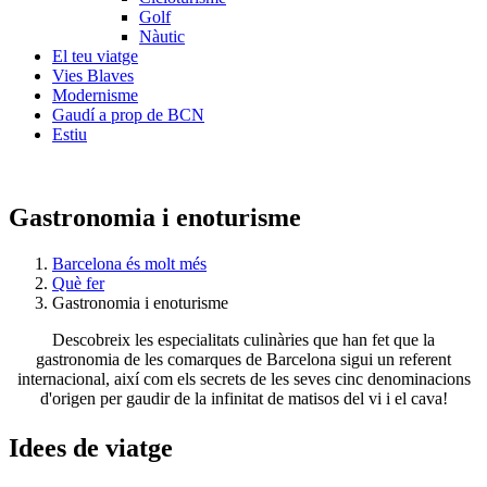
Golf
Nàutic
El teu viatge
Vies Blaves
Modernisme
Gaudí a prop de BCN
Estiu
Gastronomia i enoturisme
Barcelona és molt més
Què fer
Gastronomia i enoturisme
Descobreix les especialitats culinàries que han fet que la
gastronomia de les comarques de Barcelona sigui un referent
internacional, així com els secrets de les seves cinc denominacions
d'origen per gaudir de la infinitat de matisos del vi i el cava!
Idees de
viatge