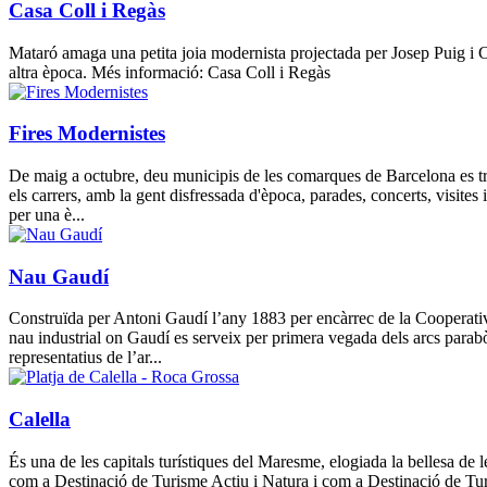
Casa Coll i Regàs
Mataró amaga una petita joia modernista projectada per Josep Puig i Cad
altra època. Més informació: Casa Coll i Regàs
Fires Modernistes
De maig a octubre, deu municipis de les comarques de Barcelona es tr
els carrers, amb la gent disfressada d'època, parades, concerts, visite
per una è...
Nau Gaudí
Construïda per Antoni Gaudí l’any 1883 per encàrrec de la Cooperativa
nau industrial on Gaudí es serveix per primera vegada dels arcs parabò
representatius de l’ar...
Calella
És una de les capitals turístiques del Maresme, elogiada la bellesa de le
com a Destinació de Turisme Actiu i Natura i com a Destinació de Tur