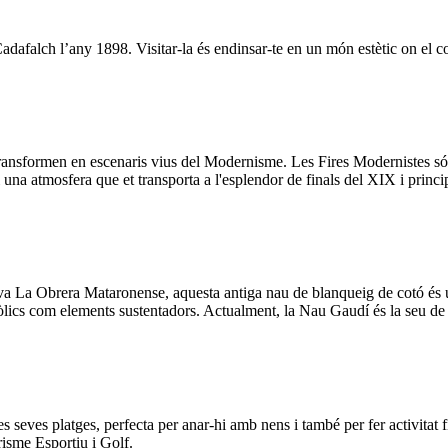
afalch l’any 1898. Visitar-la és endinsar-te en un món estètic on el colo
ansformen en escenaris vius del Modernisme. Les Fires Modernistes són
s i una atmosfera que et transporta a l'esplendor de finals del XIX i pr
 La Obrera Mataronense, aquesta antiga nau de blanqueig de cotó és un 
lics com elements sustentadors. Actualment, la Nau Gaudí és la seu de l
s seves platges, perfecta per anar-hi amb nens i també per fer activitat f
isme Esportiu i Golf.