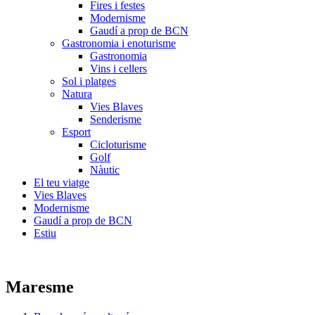
Fires i festes
Modernisme
Gaudí a prop de BCN
Gastronomia i enoturisme
Gastronomia
Vins i cellers
Sol i platges
Natura
Vies Blaves
Senderisme
Esport
Cicloturisme
Golf
Nàutic
El teu viatge
Vies Blaves
Modernisme
Gaudí a prop de BCN
Estiu
Maresme