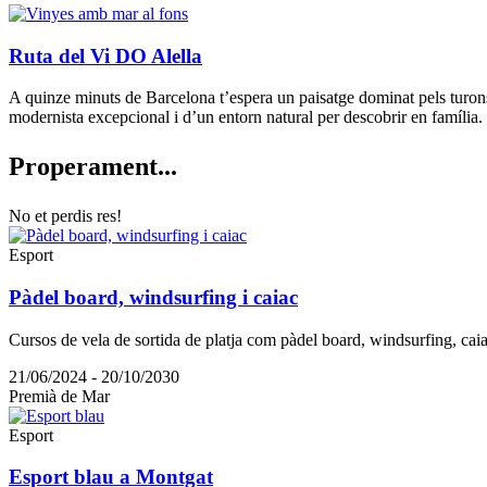
Ruta del Vi DO Alella
A quinze minuts de Barcelona t’espera un paisatge dominat pels turons d
modernista excepcional i d’un entorn natural per descobrir en família.
Properam
ent...
No et perdis res!
Esport
Pàdel board, windsurfing i caiac
Cursos de vela de sortida de platja com pàdel board, windsurfing, caiac
21/06/2024 - 20/10/2030
Premià de Mar
Esport
Esport blau a Montgat