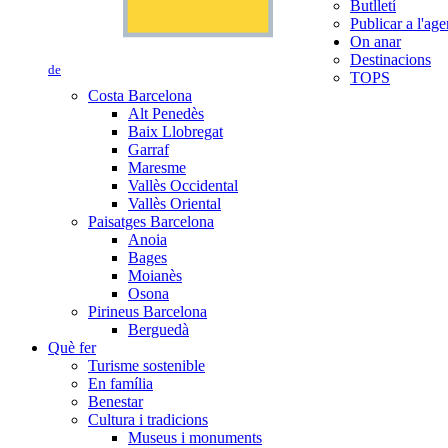
Butlletí
Publicar a l'ag
On anar
Destinacions
de
TOPS
Costa Barcelona
Alt Penedès
Baix Llobregat
Garraf
Maresme
Vallès Occidental
Vallès Oriental
Paisatges Barcelona
Anoia
Bages
Moianès
Osona
Pirineus Barcelona
Berguedà
Què fer
Turisme sostenible
En família
Benestar
Cultura i tradicions
Museus i monuments