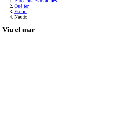
Barcelona és molt més
Què fer
Esport
Nàutic
Viu el
mar