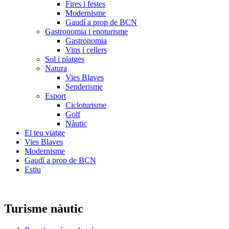
Fires i festes
Modernisme
Gaudí a prop de BCN
Gastronomia i enoturisme
Gastronomia
Vins i cellers
Sol i platges
Natura
Vies Blaves
Senderisme
Esport
Cicloturisme
Golf
Nàutic
El teu viatge
Vies Blaves
Modernisme
Gaudí a prop de BCN
Estiu
Turisme nàutic