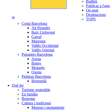
Butlletí
Publicar a l'ag
On anar
Destinacions
de
TOPS
Costa Barcelona
Alt Penedès
Baix Llobregat
Garraf
Maresme
Vallès Occidental
Vallès Oriental
Paisatges Barcelona
Anoia
Bages
Moianès
Osona
Pirineus Barcelona
Berguedà
Què fer
Turisme sostenible
En família
Benestar
Cultura i tradicions
Museus i monuments