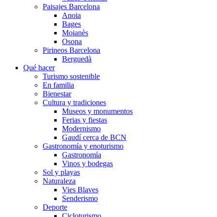
Paisajes Barcelona
Anoia
Bages
Moianès
Osona
Pirineos Barcelona
Berguedà
Qué hacer
Turismo sostenible
En familia
Bienestar
Cultura y tradiciones
Museos y monumentos
Ferias y fiestas
Modernismo
Gaudí cerca de BCN
Gastronomía y enoturismo
Gastronomía
Vinos y bodegas
Sol y playas
Naturaleza
Vies Blaves
Senderismo
Deporte
Cicloturismo