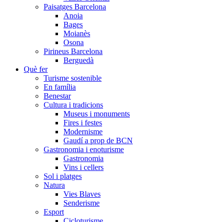
Paisatges Barcelona
Anoia
Bages
Moianès
Osona
Pirineus Barcelona
Berguedà
Què fer
Turisme sostenible
En família
Benestar
Cultura i tradicions
Museus i monuments
Fires i festes
Modernisme
Gaudí a prop de BCN
Gastronomia i enoturisme
Gastronomia
Vins i cellers
Sol i platges
Natura
Vies Blaves
Senderisme
Esport
Cicloturisme