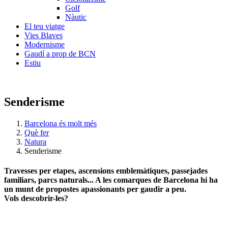
Golf
Nàutic
El teu viatge
Vies Blaves
Modernisme
Gaudí a prop de BCN
Estiu
Senderisme
Barcelona és molt més
Què fer
Natura
Senderisme
Travesses per etapes, ascensions emblemàtiques, passejades
familiars, parcs naturals... A les comarques de Barcelona hi ha
un munt de propostes apassionants per gaudir a peu.
Vols descobrir-les?