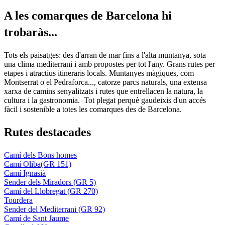
A les co
marques de Barcelona hi
trobaràs...
Tots els paisatges: des d'arran de mar fins a l'alta muntanya, sota
una clima mediterrani i amb propostes per tot l'any. Grans rutes per
etapes i atractius itineraris locals. Muntanyes màgiques, com
Montserrat o el Pedraforca..., catorze parcs naturals, una extensa
xarxa de camins senyalitzats i rutes que entrellacen la natura, la
cultura i la gastronomia. Tot plegat perquè gaudeixis d'un accés
fàcil i sostenible a totes les comarques des de Barcelona.
Rutes de
stacades
Camí dels Bons homes
Camí Oliba(GR 151)
Camí Ignasià
Sender dels Miradors (GR 5)
Camí del Llobregat (GR 270)
Tourdera
Sender del Mediterrani (GR 92)
Camí de Sant Jaume