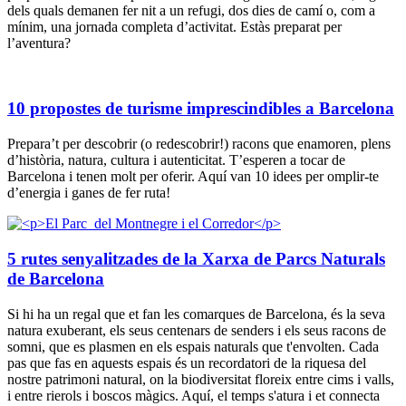
dels quals demanen fer nit a un refugi, dos dies de camí o, com a
mínim, una jornada completa d’activitat. Estàs preparat per
l’aventura?
10 propostes de turisme imprescindibles a Barcelona
Prepara’t per descobrir (o redescobrir!) racons que enamoren, plens
d’història, natura, cultura i autenticitat. T’esperen a tocar de
Barcelona i tenen molt per oferir. Aquí van 10 idees per omplir-te
d’energia i ganes de fer ruta!
5 rutes senyalitzades de la Xarxa de Parcs Naturals
de Barcelona
Si hi ha un regal que et fan les comarques de Barcelona, és la seva
natura exuberant, els seus centenars de senders i els seus racons de
somni, que es plasmen en els espais naturals que t'envolten. Cada
pas que fas en aquests espais és un recordatori de la riquesa del
nostre patrimoni natural, on la biodiversitat floreix entre cims i valls,
i entre rierols i boscos màgics. Aquí, el temps s'atura i et connecta