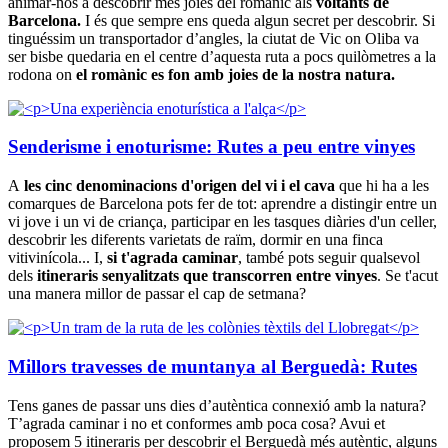
animar-nos a descobrir més joies del romànic als
voltants de
Barcelona.
I és que sempre ens queda algun secret per descobrir. Si
tinguéssim un transportador d’angles, la ciutat de Vic on Oliba va
ser bisbe quedaria en el centre d’aquesta ruta a pocs quilòmetres a la
rodona on
el romànic es fon amb joies de la nostra natura.
Senderisme i enoturisme: Rutes a peu entre vinyes
A
les cinc denominacions d'origen del vi i el cava
que hi ha a les
comarques de Barcelona pots fer de tot: aprendre a distingir entre un
vi jove i un vi de criança, participar en les tasques diàries d'un celler,
descobrir les diferents varietats de raïm, dormir en una finca
vitivinícola... I,
si t'agrada caminar
, també pots seguir qualsevol
dels
itineraris senyalitzats que transcorren entre vinyes
. Se t'acut
una manera millor de passar el cap de setmana?
Millors travesses de muntanya al Berguedà: Rutes
Tens ganes de passar uns dies d’autèntica connexió amb la natura?
T’agrada caminar i no et conformes amb poca cosa? Avui et
proposem 5 itineraris per descobrir el Berguedà més autèntic, alguns