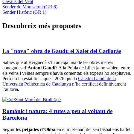
Cavalls del Vent
Sender de Montserrat (GR 6)
Sender Històric (GR 1)
Descobre
ix més propostes
La "nova" obra de Gaudí: el Xalet del Catllaràs
Sabies que al Berguedà s’hi amaga una de les obres menys
conegudes d’
Antoni Gaudí
? A la Pobla de Lillet ja ho sabien, entre
els veïns i veïnes sempre s'havia comentat; els experts ho sospitaven.
Però no ha estat fins aquest 2026 que la
Càtedra Gaudí de la
Universitat Politècnica de Catalunya
n’ha certificat definitivament
l’autoria.
Romànic i natura: 4 rutes a peu al voltant de
Barcelona
Seguir les
petjades d’Oliba
en el mil·lenari del seu bisbat ens ha fet