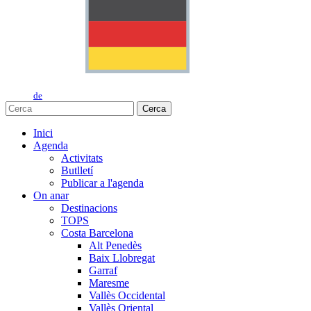
de
Cerca
Inici
Agenda
Activitats
Butlletí
Publicar a l'agenda
On anar
Destinacions
TOPS
Costa Barcelona
Alt Penedès
Baix Llobregat
Garraf
Maresme
Vallès Occidental
Vallès Oriental