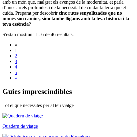
amb un món que, malgrat els avenços de la modernitat, et parla
d’unes arrels profundes i de la necessitat de cuidar la terra que et
cuida. Preparat per descobrir
cinc rutes senyalitzades que no
només són camins, sinó també lligams amb la teva història i la
teva essència
?
S'estan mostrant 1 - 6 de 46 resultats.
«
1
2
3
4
5
»
Guies im
prescindibles
Tot el que necessites per al teu viatge
Quadern de viatge