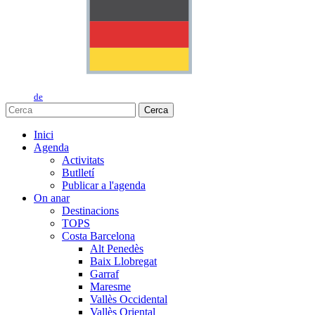
de
Cerca
Inici
Agenda
Activitats
Butlletí
Publicar a l'agenda
On anar
Destinacions
TOPS
Costa Barcelona
Alt Penedès
Baix Llobregat
Garraf
Maresme
Vallès Occidental
Vallès Oriental