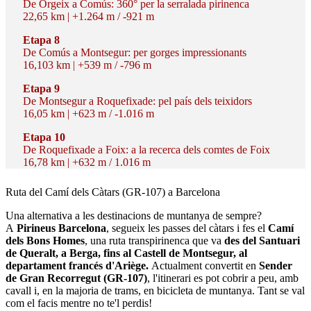
De Orgeix a Comús: 360° per la serralada pirinenca
22,65 km | +1.264 m / -921 m
Etapa 8
De Comús a Montsegur: per gorges impressionants
16,103 km | +539 m / -796 m
Etapa 9
De Montsegur a Roquefixade: pel país dels teixidors
16,05 km | +623 m / -1.016 m
Etapa 10
De Roquefixade a Foix: a la recerca dels comtes de Foix
16,78 km | +632 m / 1.016 m
Ruta del
Camí dels Càtars (GR-107) a Barcelona
Una alternativa a les destinacions de muntanya de sempre?
A
Pirineus Barcelona
, segueix les passes del càtars i fes el
Camí
dels Bons Homes
, una ruta transpirinenca que va
des del Santuari
de Queralt, a Berga, fins al Castell de Montsegur, al
departament francés d'Ariège.
Actualment convertit en
Sender
de Gran Recorregut (GR-107)
, l'itinerari es pot cobrir a peu, amb
cavall i, en la majoria de trams, en bicicleta de muntanya. Tant se val
com el facis mentre no te'l perdis!