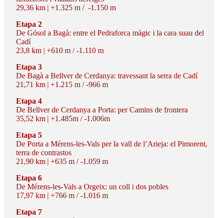
29,36 km | +1.325 m / -1.150 m
Etapa 2
De Gósol a Bagà: entre el Pedraforca màgic i la cara suau del
Cadí
23,8 km | +610 m / -1.110 m
Etapa 3
De Bagà a Bellver de Cerdanya: travessant la serra de Cadí
21,71 km | +1.215 m / -966 m
Etapa 4
De Bellver de Cerdanya a Porta: per Camins de frontera
35,52 km | +1.485m / -1.006m
Etapa 5
De Porta a Mérens-les-Vals per la vall de l’Arieja: el Pimorent,
terra de contrastos
21,90 km | +635 m / -1.059 m
Etapa 6
De Mérens-les-Vals a Orgeix: un coll i dos pobles
17,97 km | +766 m / -1.016 m
Etapa 7