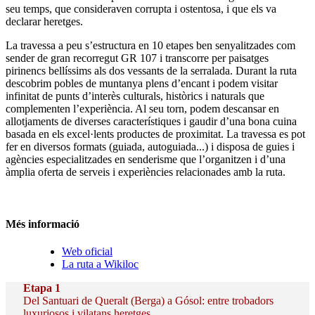
seu temps, que consideraven corrupta i ostentosa, i que els va
declarar heretges.
La travessa a peu s’estructura en 10 etapes ben senyalitzades com
sender de gran recorregut GR 107 i transcorre per paisatges
pirinencs bellíssims als dos vessants de la serralada. Durant la ruta
descobrim pobles de muntanya plens d’encant i podem visitar
infinitat de punts d’interès culturals, històrics i naturals que
complementen l’experiència. Al seu torn, podem descansar en
allotjaments de diverses característiques i gaudir d’una bona cuina
basada en els excel·lents productes de proximitat. La travessa es pot
fer en diversos formats (guiada, autoguiada...) i disposa de guies i
agències especialitzades en senderisme que l’organitzen i d’una
àmplia oferta de serveis i experiències relacionades amb la ruta.
Més informació
Web oficial
La ruta a Wikiloc
Etapa 1
Del Santuari de Queralt (Berga) a Gósol: entre trobadors
luxuriosos i vilatans heretges