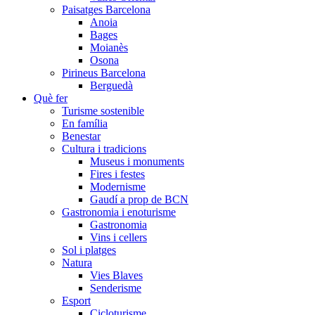
Paisatges Barcelona
Anoia
Bages
Moianès
Osona
Pirineus Barcelona
Berguedà
Què fer
Turisme sostenible
En família
Benestar
Cultura i tradicions
Museus i monuments
Fires i festes
Modernisme
Gaudí a prop de BCN
Gastronomia i enoturisme
Gastronomia
Vins i cellers
Sol i platges
Natura
Vies Blaves
Senderisme
Esport
Cicloturisme