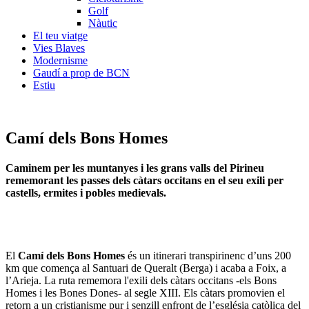
Golf
Nàutic
El teu viatge
Vies Blaves
Modernisme
Gaudí a prop de BCN
Estiu
Camí dels Bons Homes
Caminem per les muntanyes i les grans valls del Pirineu
rememorant les passes dels càtars occitans en el seu exili per
castells, ermites i pobles medievals.
El
Camí dels Bons Homes
és un itinerari transpirinenc d’uns 200
km que comença al Santuari de Queralt (Berga) i acaba a Foix, a
l’Arieja. La ruta rememora l'exili dels càtars occitans -els Bons
Homes i les Bones Dones- al segle XIII. Els càtars promovien el
retorn a un cristianisme pur i senzill enfront de l’església catòlica del