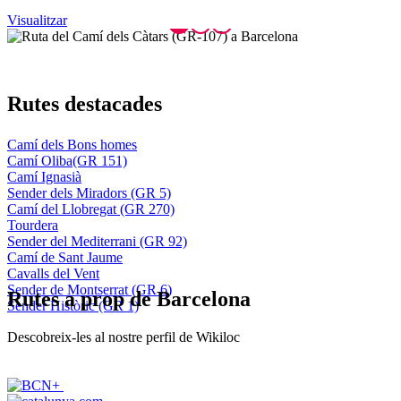
Visualitzar
Rutes de
stacades
Camí dels Bons homes
Camí Oliba(GR 151)
Camí Ignasià
Sender dels Miradors (GR 5)
Camí del Llobregat (GR 270)
Tourdera
Sender del Mediterrani (GR 92)
Camí de Sant Jaume
Cavalls del Vent
Sender de Montserrat (GR 6)
Rutes
a prop de Barcelona
Sender Històric (GR 1)
Descobreix-les al nostre perfil de Wikiloc