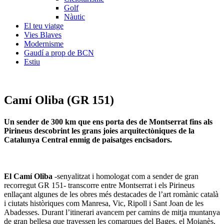
Golf
Nàutic
El teu viatge
Vies Blaves
Modernisme
Gaudí a prop de BCN
Estiu
Camí Oliba (GR 151)
Un sender de 300 km que ens porta des de Montserrat fins als
Pirineus descobrint les grans joies arquitectòniques de la
Catalunya Central enmig de paisatges encisadors.
El Camí Oliba
-senyalitzat i homologat com a sender de gran
recorregut GR 151- transcorre entre Montserrat i els Pirineus
enllaçant algunes de les obres més destacades de l’art romànic català
i ciutats històriques com Manresa, Vic, Ripoll i Sant Joan de les
Abadesses. Durant l’itinerari avancem per camins de mitja muntanya
de gran bellesa que travessen les comarques del Bages, el Moianès,