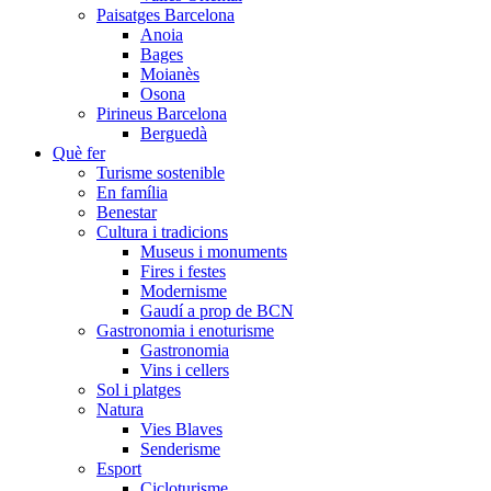
Paisatges Barcelona
Anoia
Bages
Moianès
Osona
Pirineus Barcelona
Berguedà
Què fer
Turisme sostenible
En família
Benestar
Cultura i tradicions
Museus i monuments
Fires i festes
Modernisme
Gaudí a prop de BCN
Gastronomia i enoturisme
Gastronomia
Vins i cellers
Sol i platges
Natura
Vies Blaves
Senderisme
Esport
Cicloturisme