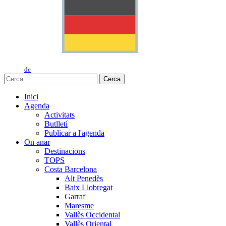
de
Cerca
Inici
Agenda
Activitats
Butlletí
Publicar a l'agenda
On anar
Destinacions
TOPS
Costa Barcelona
Alt Penedès
Baix Llobregat
Garraf
Maresme
Vallès Occidental
Vallès Oriental