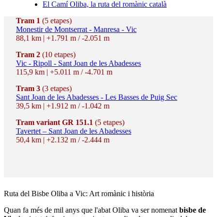
El Camí Oliba, la ruta del romànic català
Tram 1
(5 etapes)
Monestir de Montserrat - Manresa - Vic
88,1 km | +1.791 m / -2.051 m
Tram 2
(10 etapes)
Vic - Ripoll - Sant Joan de les Abadesses
115,9 km | +5.011 m / -4.701 m
Tram 3
(3 etapes)
Sant Joan de les Abadesses - Les Basses de Puig Sec
39,5 km | +1.912 m / -1.042 m
Tram variant GR 151.1
(5 etapes)
Tavertet – Sant Joan de les Abadesses
50,4 km | +2.132 m / -2.444 m
Ruta del
Bisbe Oliba a Vic: Art romànic i història
Quan fa més de mil anys que l'abat Oliba va ser nomenat
bisbe de