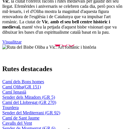
Vic
, la ciutat t'ofereix racons i rutes medievals per gaudir del seu
llegat. Efemèrides i aniversaris se celebren cada dia, però pocs són
mil·lenaris, i el d'Oliba mostra la magnitud d'aquesta figura
renovadora de l'església i de Catalunya que va impulsar l'art
romànic. La ciutat de
Vic
,
amb el seu bell centre històric i
medieval,
manté viva la petjada d'aquest bisbe visionari que va
dibuixar les bases d'un espiritualisme català basat en la pau.
Visualitzar
Rutes de
stacades
Camí dels Bons homes
Camí Oliba(GR 151)
Camí Ignasià
Sender dels Miradors (GR 5)
Camí del Llobregat (GR 270)
Tourdera
Sender del Mediterrani (GR 92)
Camí de Sant Jaume
Cavalls del Vent
Sender de Montserrat (GR 6)