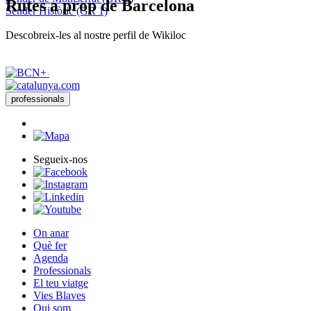
Rutes
a prop de Barcelona
Sender Històric (GR 1)
Descobreix-les al nostre perfil de Wikiloc
professionals
Segueix-nos
On anar
Què fer
Agenda
Professionals
El teu viatge
Vies Blaves
Qui som