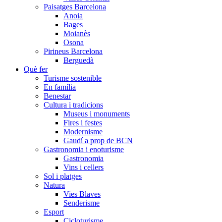
Paisatges Barcelona
Anoia
Bages
Moianès
Osona
Pirineus Barcelona
Berguedà
Què fer
Turisme sostenible
En família
Benestar
Cultura i tradicions
Museus i monuments
Fires i festes
Modernisme
Gaudí a prop de BCN
Gastronomia i enoturisme
Gastronomia
Vins i cellers
Sol i platges
Natura
Vies Blaves
Senderisme
Esport
Cicloturisme