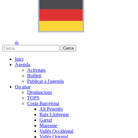
de
Cerca
Inici
Agenda
Activitats
Butlletí
Publicar a l'agenda
On anar
Destinacions
TOPS
Costa Barcelona
Alt Penedès
Baix Llobregat
Garraf
Maresme
Vallès Occidental
Vallès Oriental