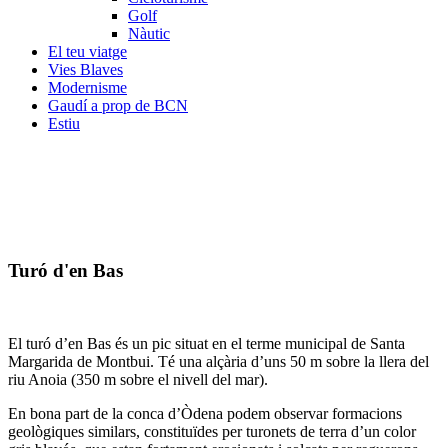
Golf
Nàutic
El teu viatge
Vies Blaves
Modernisme
Gaudí a prop de BCN
Estiu
Turó d'en Bas
El turó d’en Bas és un pic situat en el terme municipal de Santa
Margarida de Montbui. Té una alçària d’uns 50 m sobre la llera del
riu Anoia (350 m sobre el nivell del mar).
En bona part de la conca d’Òdena podem observar formacions
geològiques similars, constituïdes per turonets de terra d’un color