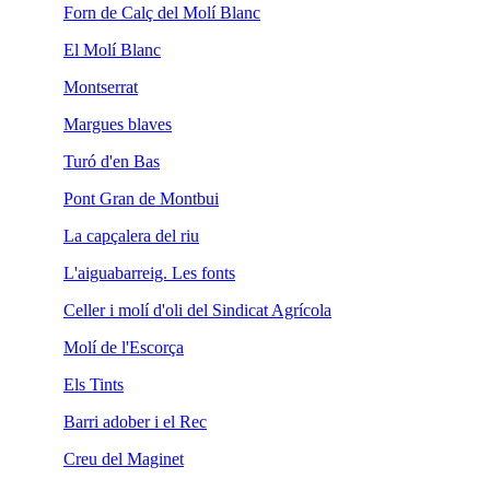
Forn de Calç del Molí Blanc
El Molí Blanc
Montserrat
Margues blaves
Turó d'en Bas
Pont Gran de Montbui
La capçalera del riu
L'aiguabarreig. Les fonts
Celler i molí d'oli del Sindicat Agrícola
Molí de l'Escorça
Els Tints
Barri adober i el Rec
Creu del Maginet