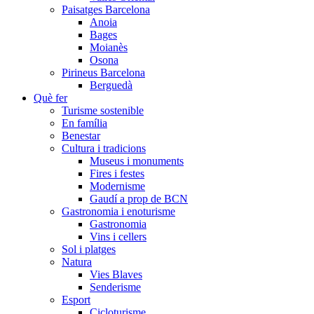
Paisatges Barcelona
Anoia
Bages
Moianès
Osona
Pirineus Barcelona
Berguedà
Què fer
Turisme sostenible
En família
Benestar
Cultura i tradicions
Museus i monuments
Fires i festes
Modernisme
Gaudí a prop de BCN
Gastronomia i enoturisme
Gastronomia
Vins i cellers
Sol i platges
Natura
Vies Blaves
Senderisme
Esport
Cicloturisme