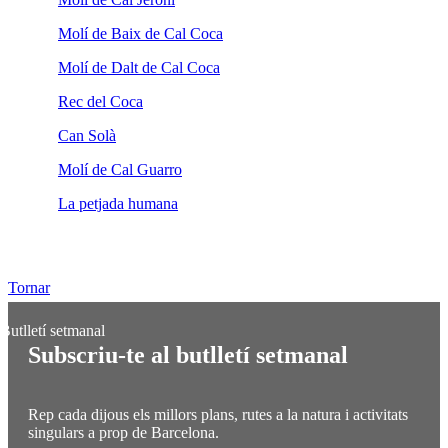
Molí de Baix de Cal Coca
Molí de Dalt de Cal Coca
Rec del Coca
Can Solà
Molí de Cal Guarro
La petjada humana
Tornar
Subscriu-te al butlletí setmanal
Rep cada dijous els millors plans, rutes a la natura i activitats
singulars a prop de Barcelona.