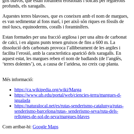
gris blavós, que estan fortament erosionats i solcats per reguerons
profunds, els xaragalls.
Aquestes terres blavoses, que es coneixen amb el nom de margues,
es van sedimentar al fons marí, i per això són riques en fòssils de
mol·luscs, equinoderms, coralls i foraminífers.
Estan formades per una fracció argilosa i per una altra de carbonat
de calci, i en alguns punts tenen gruixos de fins a 600 m. La
dissolució dels carbonats provoca l’alliberament de les argiles i
facilita l’erosió, amb la característica aparició dels xaragalls. En
aquest estat, les margues reben el nom de badlands (de l’anglès,
‘terres dolentes’), on, a causa de l’aridesa, no creix cap planta.
Més informació:
https://ca.wikipedia.org/wiki/Marga
https://www.ub.edu/portal/web/ciencies-terra/margues-d-
igualada
https://naturalocal.net/es/rutas-senderismo-catalunya/rutas-
senderismo-barcelona/rutas- senderismo-seva/ruta-dels-
rellotges-de-sol-de-seva/margues-blaves
Com arribar-hi:
Google Maps