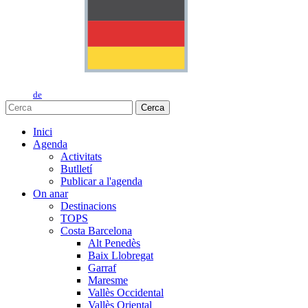
de
Cerca
Inici
Agenda
Activitats
Butlletí
Publicar a l'agenda
On anar
Destinacions
TOPS
Costa Barcelona
Alt Penedès
Baix Llobregat
Garraf
Maresme
Vallès Occidental
Vallès Oriental