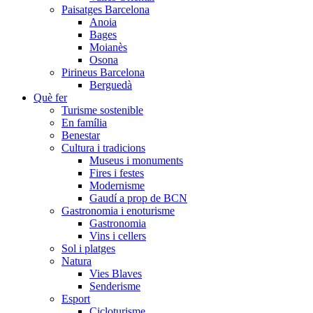
Paisatges Barcelona
Anoia
Bages
Moianès
Osona
Pirineus Barcelona
Berguedà
Què fer
Turisme sostenible
En família
Benestar
Cultura i tradicions
Museus i monuments
Fires i festes
Modernisme
Gaudí a prop de BCN
Gastronomia i enoturisme
Gastronomia
Vins i cellers
Sol i platges
Natura
Vies Blaves
Senderisme
Esport
Cicloturisme