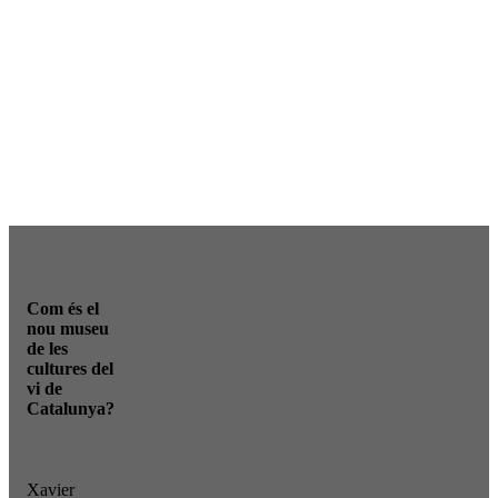
Com és el
nou museu
de les
cultures del
vi de
Catalunya?
Xavier