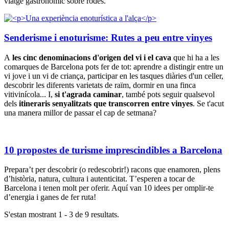
viatge gastronòmic sobre rodes.
Senderisme i enoturisme: Rutes a peu entre vinyes
A
les cinc denominacions d'origen del vi i el cava
que hi ha a les
comarques de Barcelona pots fer de tot: aprendre a distingir entre un
vi jove i un vi de criança, participar en les tasques diàries d'un celler,
descobrir les diferents varietats de raïm, dormir en una finca
vitivinícola... I,
si t'agrada caminar
, també pots seguir qualsevol
dels
itineraris senyalitzats que transcorren entre vinyes
. Se t'acut
una manera millor de passar el cap de setmana?
10 propostes de turisme imprescindibles a Barcelona
Prepara’t per descobrir (o redescobrir!) racons que enamoren, plens
d’història, natura, cultura i autenticitat. T’esperen a tocar de
Barcelona i tenen molt per oferir. Aquí van 10 idees per omplir-te
d’energia i ganes de fer ruta!
S'estan mostrant 1 - 3 de 9 resultats.