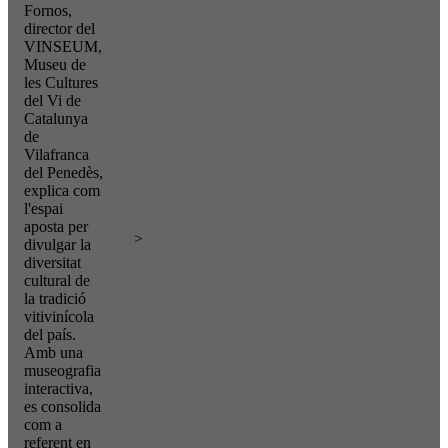
Fornos,
director del
VINSEUM,
Museu de
les Cultures
del Vi de
Catalunya
de
Vilafranca
del Penedès,
explica com
l'espai
aposta per
>
divulgar la
diversitat
cultural de
la tradició
vitivinícola
del país.
Amb una
museografia
interactiva,
es consolida
com a
referent en