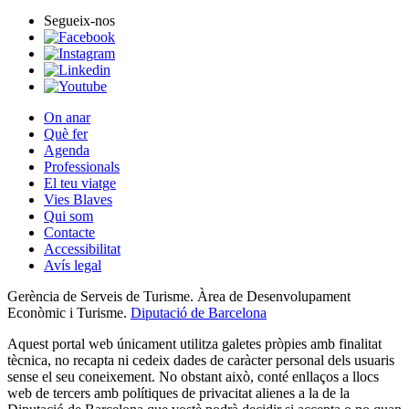
Segueix-nos
On anar
Què fer
Agenda
Professionals
El teu viatge
Vies Blaves
Qui som
Contacte
Accessibilitat
Avís legal
Gerència de Serveis de Turisme. Àrea de Desenvolupament
Econòmic i Turisme.
Diputació de Barcelona
Aquest portal web únicament utilitza galetes pròpies amb finalitat
tècnica, no recapta ni cedeix dades de caràcter personal dels usuaris
sense el seu coneixement. No obstant això, conté enllaços a llocs
web de tercers amb polítiques de privacitat alienes a la de la