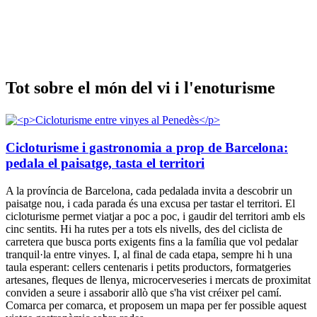
Tot sobr
e el món del vi i l'enoturisme
Cicloturisme i gastronomia a prop de Barcelona:
pedala el paisatge, tasta el territori
A la província de Barcelona, cada pedalada invita a descobrir un
paisatge nou, i cada parada és una excusa per tastar el territori. El
cicloturisme permet viatjar a poc a poc, i gaudir del territori amb els
cinc sentits. Hi ha rutes per a tots els nivells, des del ciclista de
carretera que busca ports exigents fins a la família que vol pedalar
tranquil·la entre vinyes. I, al final de cada etapa, sempre hi h una
taula esperant: cellers centenaris i petits productors, formatgeries
artesanes, fleques de llenya, microcerveseries i mercats de proximitat
conviden a seure i assaborir allò que s'ha vist créixer pel camí.
Comarca per comarca, et proposem un mapa per fer possible aquest