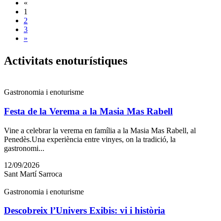
«
1
2
3
»
Activita
ts enoturístiques
Gastronomia i enoturisme
Festa de la Verema a la Masia Mas Rabell
Vine a celebrar la verema en família a la Masia Mas Rabell, al
Penedès.Una experiència entre vinyes, on la tradició, la
gastronomi...
12/09/2026
Sant Martí Sarroca
Gastronomia i enoturisme
Descobreix l’Univers Exibis: vi i història