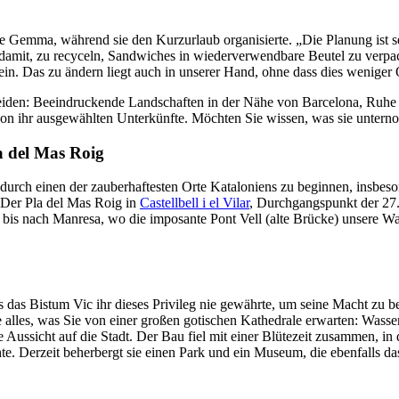
te Gemma, während sie den Kurzurlaub organisierte. „Die Planung ist sehr
 damit, zu recyceln, Sandwiches in wiederverwendbare Beutel zu verpac
ein. Das zu ändern liegt auch in unserer Hand, ohne dass dies weniger 
iden: Beeindruckende Landschaften in der Nähe von Barcelona, Ruhe un
er von ihr ausgewählten Unterkünfte. Möchten Sie wissen, was sie unte
a del Mas Roig
 durch einen der zauberhaftesten Orte Kataloniens zu beginnen, insb
. Der Pla del Mas Roig in
Castellbell i el Vilar
, Durchgangspunkt der 27
bis nach Manresa, wo die imposante Pont Vell (alte Brücke) unsere Wa
ss das Bistum Vic ihr dieses Privileg nie gewährte, um seine Macht zu
ie alles, was Sie von einer großen gotischen Kathedrale erwarten: Wasse
e Aussicht auf die Stadt. Der Bau fiel mit einer Blütezeit zusammen, 
hte. Derzeit beherbergt sie einen Park und ein Museum, die ebenfalls 