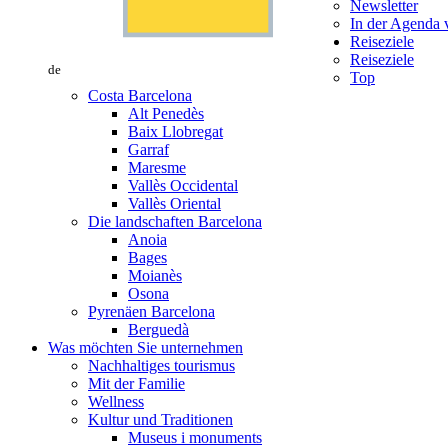
Newsletter
In der Agenda v
Reiseziele
Reiseziele
de
Top
Costa Barcelona
Alt Penedès
Baix Llobregat
Garraf
Maresme
Vallès Occidental
Vallès Oriental
Die landschaften Barcelona
Anoia
Bages
Moianès
Osona
Pyrenäen Barcelona
Berguedà
Was möchten Sie unternehmen
Nachhaltiges tourismus
Mit der Familie
Wellness
Kultur und Traditionen
Museus i monuments