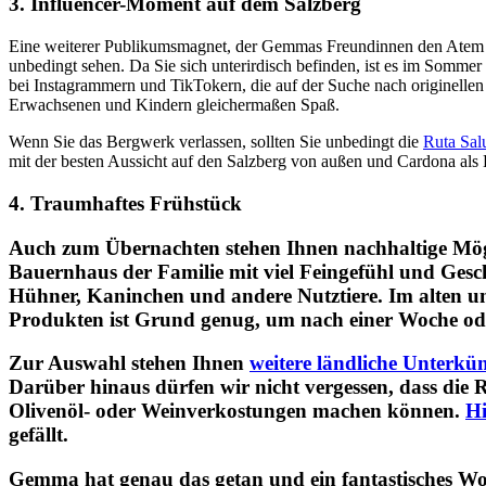
Veranstaltungen organisiert werden.
3. Influencer-Moment auf dem Salzberg
Eine weiterer Publikumsmagnet, der Gemmas Freundinnen den Atem raub
unbedingt sehen. Da Sie sich unterirdisch befinden, ist es im Somm
bei Instagrammern und TikTokern, die auf der Suche nach originellen
Erwachsenen und Kindern gleichermaßen Spaß.
Wenn Sie das Bergwerk verlassen, sollten Sie unbedingt die
Ruta Sal
mit der besten Aussicht auf den Salzberg von außen und Cardona als 
4. Traumhaftes Frühstück
Auch zum Übernachten stehen Ihnen nachhaltige Mög
Bauernhaus der Familie mit viel Feingefühl und Gesc
Hühner, Kaninchen und andere Nutztiere. Im alten un
Produkten ist Grund genug, um nach einer Woche oder
Zur Auswahl stehen Ihnen
weitere ländliche Unterkün
Darüber hinaus dürfen wir nicht vergessen, dass die
Olivenöl- oder Weinverkostungen machen können.
H
gefällt.