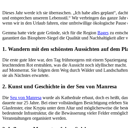
Dieses Jahr werde ich sie überraschen. „Ich habe alles geplant“, dach
und entsprechen unserem Lebensstil.“ Wir verbringen das ganze Jahr
wenn wir in den Urlaub fahren, eine unfreiwillige ökologische Pause 
Gemma hatte viele gute Gründe, sich für die Region ​​​​​​
Bages
zu entsche
garantiert das Biosphere-Siegel die Qualität und Nachhaltigkeit all
1. Wandern mit den schönsten Aussichten auf dem Pl
Die erste gute Idee war, den Tag frühmorgens mit einem Spaziergang
leuchtendem Rot erstrahlen, was die Aussicht noch idyllischer macht
auf Montserrat. Sie folgten dem Weg durch Wälder und Landschaften 
sie als Nächstes erwartete.
2. Kunst und Geschichte in der Seu von Manresa
Die
Seu von Manresa
wurde als Kathedrale erbaut, doch es heißt, da
dauerte nur 25 Jahre. Bei einer vollständigen Besichtigung erleben S
Glasfenster, eine Krypta unter dem Altar und möglicherweise die best
bedeutende Infrastruktur, die die Bewässerung vieler Felder ermöglic