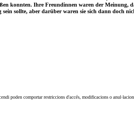
henende mit ihren Freundinnen verbracht, wobei sie d
ßen konnten. Ihre Freundinnen waren der Meinung, dass
 sein sollte, aber darüber waren sie sich dann doch nich
cendi poden comportar restriccions d'accés, modificacions o anul·lacions