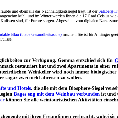
te und ebenfalls das Nachhaltigkeitssiegel trägt, ist der
Salzberg-K
er angenehm kühl, und im Winter werden Ihnen die 17 Grad Celsius wie
 Kulissen sind, für Furore sorgen. Abgesehen vom digitalen Narzissmu
udable Blau (blaue Gesundheitsroute)
machen. Sie ist für Anfänger geei
Kulisse.
lichkeiten zur Verfügung. Gemma entschied sich für
C
hmack restauriert hat und zwei Apartments in einer ru
terirdischen Weinkeller wird noch immer biologischer 
 sogar zwei nicht abreisen zu wollen.
fte und Hotels
, die alle mit dem Biosphere-Siegel vers
 Region
Bages eng mit dem Weinbau verbunden
ist und 
ier
können Sie alle weintouristischen Aktivitäten einse