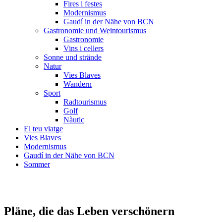
Fires i festes
Modernismus
Gaudí in der Nähe von BCN
Gastronomie und Weintourismus
Gastronomie
Vins i cellers
Sonne und strände
Natur
Vies Blaves
Wandern
Sport
Radtourismus
Golf
Nàutic
El teu viatge
Vies Blaves
Modernismus
Gaudí in der Nähe von BCN
Sommer
Frühstück im Ca La Julita