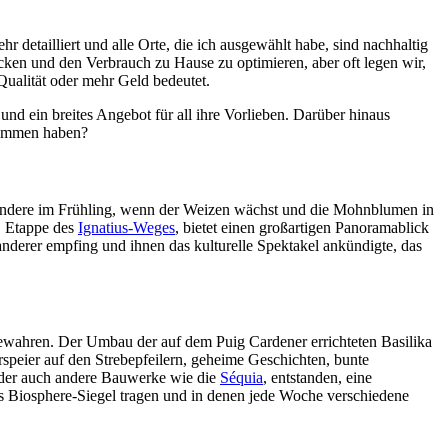
 detailliert und alle Orte, die ich ausgewählt habe, sind nachhaltig
ken und den Verbrauch zu Hause zu optimieren, aber oft legen wir,
Qualität oder mehr Geld bedeutet.
d ein breites Angebot für all ihre Vorlieben. Darüber hinaus
rnommen haben?
esondere im Frühling, wenn der Weizen wächst und die Mohnblumen in
. Etappe des
Ignatius-Weges
, bietet einen großartigen Panoramablick
nderer empfing und ihnen das kulturelle Spektakel ankündigte, das
 bewahren. Der Umbau der auf dem Puig Cardener errichteten Basilika
rspeier auf den Strebepfeilern, geheime Geschichten, bunte
in der auch andere Bauwerke wie die
Séquia
, entstanden, eine
das Biosphere-Siegel tragen und in denen jede Woche verschiedene