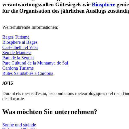
Gemma hat genau das getan und ein fantastisches Woc
verantwortungsvollen Gütesiegels wie
Biosphere
genie
für die Organisation des jährlichen Ausflugs zuständig
Weiterführende Informationen:
Bages Turisme
Biosphere al Bages
Castellbell i el Vilar
Seu de Manresa
Parc de la Séquia
Parc Cultural de la Muntanya de Sal
Cardona Turisme
Rutes Saludables a Cardona
AVÍS
Durant els mesos d'estiu, les condicions meteorològiques o el risc d'in
desplaçar-te.
Was möch
ten Sie unternehmen?