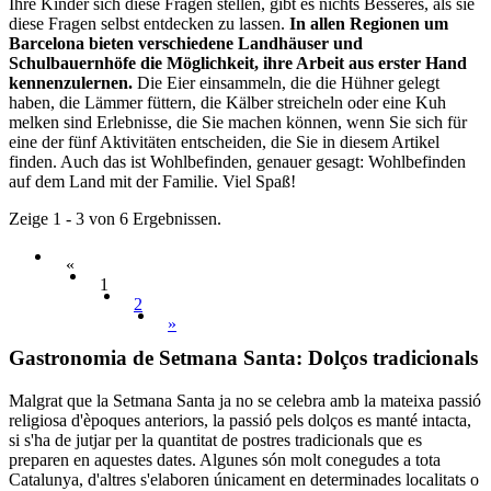
Ihre Kinder sich diese Fragen stellen, gibt es nichts Besseres, als sie
diese Fragen selbst entdecken zu lassen.
In allen Regionen um
Barcelona bieten verschiedene Landhäuser und
Schulbauernhöfe die Möglichkeit, ihre Arbeit aus erster Hand
kennenzulernen.
Die Eier einsammeln, die die Hühner gelegt
haben, die Lämmer füttern, die Kälber streicheln oder eine Kuh
melken sind Erlebnisse, die Sie machen können, wenn Sie sich für
eine der fünf Aktivitäten entscheiden, die Sie in diesem Artikel
finden. Auch das ist Wohlbefinden, genauer gesagt: Wohlbefinden
auf dem Land mit der Familie. Viel Spaß!
Zeige 1 - 3 von 6 Ergebnissen.
«
1
2
»
Gastrono
mia de Setmana Santa: Dolços tradicionals
Malgrat que la Setmana Santa ja no se celebra amb la mateixa passió
religiosa d'èpoques anteriors, la passió pels dolços es manté intacta,
si s'ha de jutjar per la quantitat de postres tradicionals que es
preparen en aquestes dates. Algunes són molt conegudes a tota
Catalunya, d'altres s'elaboren únicament en determinades localitats o