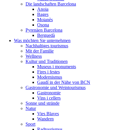
Die landschaften Barcelona
Anoia
Bages
Moianès
Osona
Pyrenäen Barcelona
Berguedà
Was möchten Sie unternehmen
Nachhaltiges tourismus
Mit der Familie
Wellness
Kultur und Traditionen
Museus i monuments
Fires i festes
Modernismus
Gaudí in der Nähe von BCN
Gastronomie und Weintourismus
Gastronomie
Vins i cellers
Sonne und strände
Natur
Vies Blaves
Wandern
Sport
Radtourismus