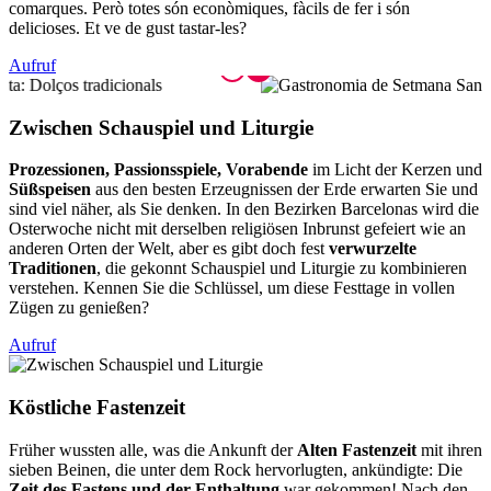
comarques. Però totes són econòmiques, fàcils de fer i són
delicioses. Et ve de gust tastar-les?
Aufruf
Zwischen
Schauspiel und Liturgie
Prozessionen, Passionsspiele, Vorabende
im Licht der Kerzen und
Süßspeisen
aus den besten Erzeugnissen der Erde erwarten Sie und
sind viel näher, als Sie denken. In den Bezirken Barcelonas wird die
Osterwoche nicht mit derselben religiösen Inbrunst gefeiert wie an
anderen Orten der Welt, aber es gibt doch fest
verwurzelte
Traditionen
, die gekonnt Schauspiel und Liturgie zu kombinieren
verstehen. Kennen Sie die Schlüssel, um diese Festtage in vollen
Zügen zu genießen?
Aufruf
Köstlich
e Fastenzeit
Früher wussten alle, was die Ankunft der
Alten Fastenzeit
mit ihren
sieben Beinen, die unter dem Rock hervorlugten, ankündigte: Die
Zeit des Fastens und der Enthaltung
war gekommen! Nach den