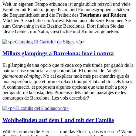
Welt im eigenen Tempo erkunden ist unglaublich reizvoll und viele
Familien mit Kindern, junge Paare und Freundesgruppen schätzen
die Bequemlichkeit und die Freiheit des
Tourismus auf Rädern
.
Möchten Sie sich diesem Aufwärtstrend anschließen? Kommen Sie
zum Caravaning in die Bezirke Barcelonas. Dort finden Sie das
ideale Gebiet, um Natur, Geschichte und Kultur zu genießen.
Millors glampings a Barcelona: luxe i natura
El glàmping és una opció que té cada cop més tirada per gaudir de la
natura sense renunciar a cap comoditat. El nom ve de l’anglès:
glamorous càmping
. No cal explicar molt més per entendre que és
una experiència que et promet relax i tranquil·litat amb tots els luxes.
A continuació, et proposem algunes opcions que tens molt a prop
per gaudir de la costa, dels Pirineus i dels millors paisatges de les
comarques de Barcelona. Les vols descobrir?
Wohlbefinden auf dem Land mit der Familie
Woher kommen die Eier ... ... und das Fleisch, das wir essen? Wenn