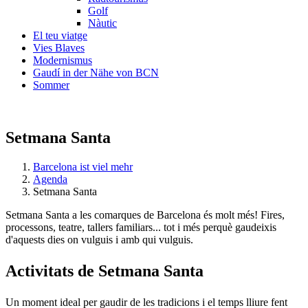
Golf
Nàutic
El teu viatge
Vies Blaves
Modernismus
Gaudí in der Nähe von BCN
Sommer
Setmana Santa
Barcelona ist viel mehr
Agenda
Setmana Santa
Setmana Santa a les comarques de Barcelona és molt més! Fires,
processons, teatre, tallers familiars... tot i més perquè gaudeixis
d'aquests dies on vulguis i amb qui vulguis.
Activita
ts de Setmana Santa
Un moment ideal per gaudir de les tradicions i el temps lliure fent