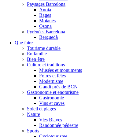
Paysages Barcelona
Anoia
Bages
Moianès
Osona
Pyrénées Barcelona
Berguedà
Que faire
Tourisme durable
En famille
Bien-être
Culture et traditions
Musées et monuments
Foires et fêtes
Modernisme
Gaudí près de BCN
Gastronomie et enoturisme
Gastronomie
Vins et caves
Soleil et plages
Nature
Vies Blaves
Randonnée pédestre
Sports
Cyclotourisme