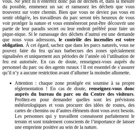
vous. Ne jetez ni n’enterrez donc pas de déchets et, dans la mesure
du possible, emmenez un sac et ramassez les déchets que vous
trouverez sur votre chemin. Bien que vous ne deviez pas vous en
sentir obligé/e, les travailleurs du parc seront très heureux de vous
voir protéger la nature et vous emmèneront peut-être découvrir une
partie de leur paradis secret ou leur endroit préféré pour faire un
pique-nique. Si le ramassage des déchets d’autrui est une demande
que nous vous adressons,
le contrôle des incendies est votre
obligation
. À cet égard, sachez que dans les parcs naturels, vous ne
pouvez faire du feu qu’aux barbecues des zones spécialement
signalisées et uniquement aux périodes de l’année où l’utilisation de
feu est autorisée. En cas de doute, renseignez-vous auprès du
personnel du parc ou des agents ruraux ! Il est essentiel de s’assurer
qu’il n’y a aucune restriction avant d’allumer la moindre allumette.
Attention : chaque zone protégée est soumise à sa propre
réglementation ! En cas de doute,
renseignez-vous donc
auprès du bureau du parc ou du Centre des visiteurs
.
Profitez-en pour demander quelles sont les prévisions
météorologiques et vous procurer des idées de routes, des
cartes de chemins ou d’autres éléments dont vous avez besoin.
Les personnes qui y travaillent connaissent parfaitement le
terrain et sont totalement conscients de l’importance de laisser
une empreinte positive au sein de la nature.