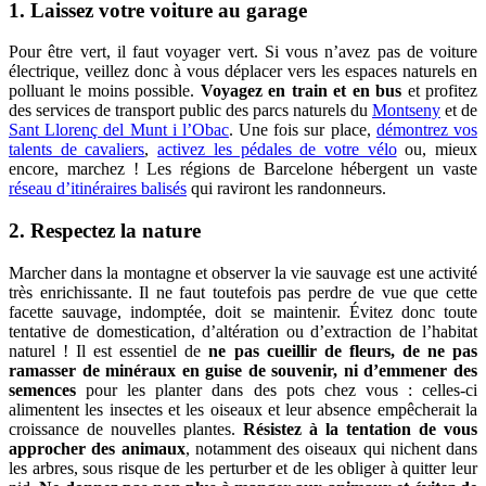
1. Laissez votre voiture au garage
Pour être vert, il faut voyager vert. Si vous n’avez pas de voiture
électrique, veillez donc à vous déplacer vers les espaces naturels en
polluant le moins possible.
Voyagez en train et en bus
et profitez
des services de transport public des parcs naturels du
Montseny
et de
Sant Llorenç del Munt i l’Obac
. Une fois sur place,
démontrez vos
talents de cavaliers
,
activez les pédales de votre vélo
ou, mieux
encore, marchez ! Les régions de Barcelone hébergent un vaste
réseau d’itinéraires balisés
qui raviront les randonneurs.
2. Respectez la nature
Marcher dans la montagne et observer la vie sauvage est une activité
très enrichissante. Il ne faut toutefois pas perdre de vue que cette
facette sauvage, indomptée, doit se maintenir. Évitez donc toute
tentative de domestication, d’altération ou d’extraction de l’habitat
naturel ! Il est essentiel de
ne pas cueillir de fleurs, de ne pas
ramasser de minéraux en guise de souvenir, ni d’emmener des
semences
pour les planter dans des pots chez vous : celles-ci
alimentent les insectes et les oiseaux et leur absence empêcherait la
croissance de nouvelles plantes.
Résistez à la tentation de vous
approcher des animaux
, notamment des oiseaux qui nichent dans
les arbres, sous risque de les perturber et de les obliger à quitter leur