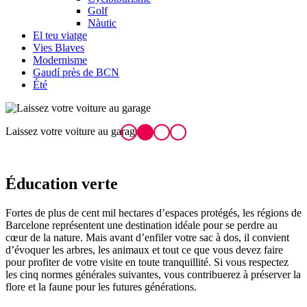
Golf
Nàutic
El teu viatge
Vies Blaves
Modernisme
Gaudí près de BCN
Été
Laissez votre voiture au garage
B
Éduca
tion verte
Fortes de plus de cent mil hectares d’espaces protégés, les régions de
Barcelone représentent une destination idéale pour se perdre au
cœur de la nature. Mais avant d’enfiler votre sac à dos, il convient
d’évoquer les arbres, les animaux et tout ce que vous devez faire
pour profiter de votre visite en toute tranquillité. Si vous respectez
les cinq normes générales suivantes, vous contribuerez à préserver la
flore et la faune pour les futures générations.