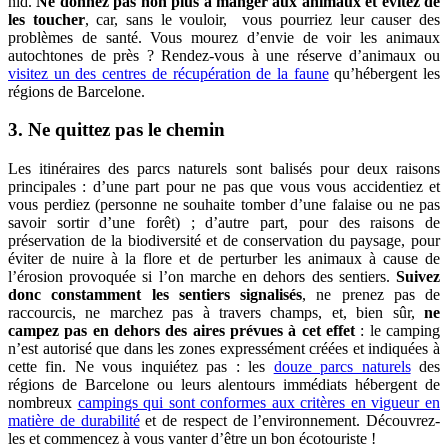
nid.
Ne donnez pas non plus à manger aux animaux et évitez de
les toucher
, car, sans le vouloir, vous pourriez leur causer des
problèmes de santé. Vous mourez d’envie de voir les animaux
autochtones de près ? Rendez-vous à une réserve d’animaux ou
visitez un des centres de récupération de la faune
qu’hébergent les
régions de Barcelone.
3. Ne quittez pas le chemin
Les itinéraires des parcs naturels sont balisés pour deux raisons
principales : d’une part pour ne pas que vous vous accidentiez et
vous perdiez (personne ne souhaite tomber d’une falaise ou ne pas
savoir sortir d’une forêt) ; d’autre part, pour des raisons de
préservation de la biodiversité et de conservation du paysage, pour
éviter de nuire à la flore et de perturber les animaux à cause de
l’érosion provoquée si l’on marche en dehors des sentiers.
Suivez
donc constamment les sentiers signalisés
, ne prenez pas de
raccourcis, ne marchez pas à travers champs, et, bien sûr,
ne
campez pas en dehors des aires prévues à cet effet
: le camping
n’est autorisé que dans les zones expressément créées et indiquées à
cette fin. Ne vous inquiétez pas : les
douze parcs naturels
des
régions de Barcelone ou leurs alentours immédiats hébergent de
nombreux
campings qui sont conformes aux critères en vigueur en
matière de durabilité
et de respect de l’environnement. Découvrez-
les et commencez à vous vanter d’être un bon écotouriste !