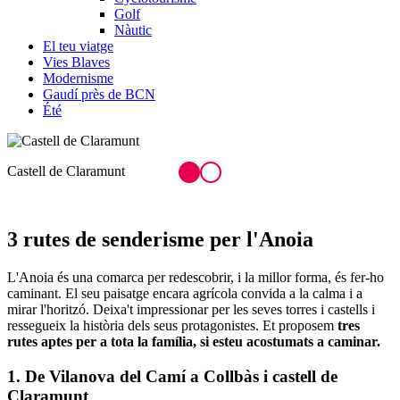
Golf
Nàutic
El teu viatge
Vies Blaves
Modernisme
Gaudí près de BCN
Été
Ruta per Mediona
3 rutes de
senderisme per l'Anoia
L'Anoia és una comarca per redescobrir, i la millor forma, és fer-ho
caminant. El seu paisatge encara agrícola convida a la calma i a
mirar l'horitzó. Deixa't impressionar per les seves torres i castells i
ressegueix la història dels seus protagonistes. Et proposem
tres
rutes aptes per a tota la família, si esteu acostumats a caminar.
1. De Vilanova del Camí a Collbàs i castell de
Claramunt