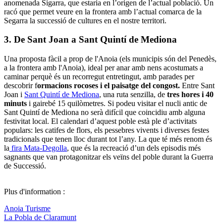
anomenada Sigarra, que estaria en l’origen de l’actual població. Un
racó que permet veure en la frontera amb l’actual comarca de la
Segarra la successió de cultures en el nostre territori.
3. De Sant Joan a Sant Quintí de Mediona
Una proposta fàcil a prop de l'Anoia (els municipis són del Penedès,
a la frontera amb l'Anoia), ideal per anar amb nens acostumats a
caminar perquè és un recorregut entretingut, amb parades per
descobrir f
ormacions rocoses i el paisatge del congost.
Entre Sant
Joan i
Sant Quintí de Mediona
, una ruta senzilla, de
tres hores i 40
minuts
i gairebé 15 quilòmetres. Si podeu visitar el nucli antic de
Sant Quintí de Mediona no serà difícil que coincidiu amb alguna
festivitat local. El calendari d’aquest poble està ple d’activitats
populars: les catifes de flors, els pessebres vivents i diverses festes
tradicionals que tenen lloc durant tot l’any. La que té més renom és
la
fira Mata-Degolla
, que és la recreació d’un dels episodis més
sagnants que van protagonitzar els veïns del poble durant la Guerra
de Successió.
Plus d'information :
Anoia Turisme
La Pobla de Claramunt