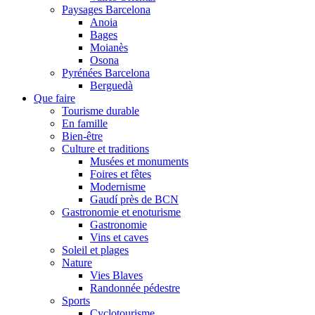
Paysages Barcelona
Anoia
Bages
Moianès
Osona
Pyrénées Barcelona
Berguedà
Que faire
Tourisme durable
En famille
Bien-être
Culture et traditions
Musées et monuments
Foires et fêtes
Modernisme
Gaudí près de BCN
Gastronomie et enoturisme
Gastronomie
Vins et caves
Soleil et plages
Nature
Vies Blaves
Randonnée pédestre
Sports
Cyclotourisme