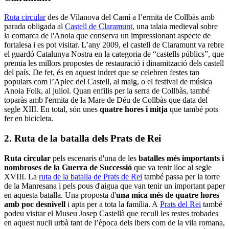
Ruta circular
des de Vilanova del Camí a l’ermita de Collbàs amb
parada obligada al
Castell de Claramunt,
una talaia medieval sobre
la comarca de l'Anoia que conserva un impressionant aspecte de
fortalesa i es pot visitar. L’any 2009, el castell de Claramunt va rebre
el guardó Catalunya Nostra en la categoria de “castells públics”, que
premia les millors propostes de restauració i dinamització dels castell
del país. De fet, és en aquest indret que se celebren festes tan
populars com l’Aplec del Castell, al maig, o el festival de música
Anoia Folk, al juliol. Quan enfilis per la serra de Collbàs, també
toparàs amb l'ermita de la Mare de Déu de Collbàs que data del
segle XIII. En total, són unes
quatre hores i mitja
que també pots
fer en bicicleta.
2. Ruta de la batalla dels Prats de Rei
Ruta circular
pels escenaris d'una de les
batalles més importants i
nombroses de la Guerra de Successió
que va tenir lloc al segle
XVIII. La
ruta de la batalla de Prats de Rei
també passa per la torre
de la Manresana i pels pous d'aigua que van tenir un important paper
en aquesta batalla. Una proposta d'
una mica més de quatre hores
amb poc desnivell
i apta per a tota la família. A
Prats del Rei
també
podeu visitar el Museu Josep Castellà que recull les restes trobades
en aquest nucli urbà tant de l’època dels ibers com de la vila romana,