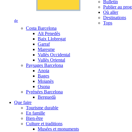
Bulletin
Publier au prog
Où aller
Destinations
de
Tops
Costa Barcelona
Alt Penedès
Baix Llobregat
Garraf
Maresme
Vallès Occidental
Vallès Oriental
Paysages Barcelona
Anoia
Bages
Moianès
Osona
Pyrénées Barcelona
Berguedà
Que faire
Tourisme durable
En famille
Bien-être
Culture et traditions
Musées et monuments