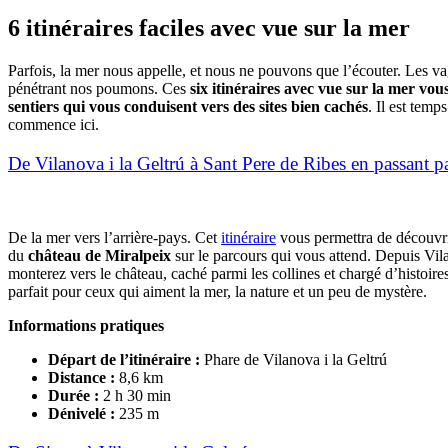
6 itinéraires
faciles avec vue sur la mer
Parfois, la mer nous appelle, et nous ne pouvons que l’écouter. Les va
pénétrant nos poumons. Ces
six itinéraires avec vue sur la mer vous
sentiers qui vous conduisent vers des sites bien cachés
. Il est temp
commence ici.
De Vilanova i la Geltrú à Sant Pere de Ribes en passant p
De la mer vers l’arrière-pays. Cet
itinéraire
vous permettra de découvrir
du
château de Miralpeix
sur le parcours qui vous attend. Depuis Vila
monterez vers le château, caché parmi les collines et chargé d’histoi
parfait pour ceux qui aiment la mer, la nature et un peu de mystère.
Informations pratiques
Départ de l’itinéraire
:
Phare de Vilanova i la Geltrú
Distance
:
8,6 km
Durée
:
2 h 30 min
Dénivelé
:
235 m