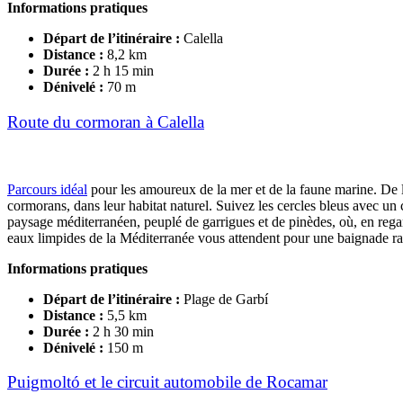
Informations pratiques
Départ de l’itinéraire
:
Calella
Distance
:
8,2 km
Durée
:
2 h 15 min
Dénivelé
:
70 m
Route du cormoran à Calella
Parcours idéal
pour les amoureux de la mer et de la faune marine. De 
cormorans, dans leur habitat naturel. Suivez les cercles bleus avec un 
paysage méditerranéen, peuplé de garrigues et de pinèdes, où, en regar
eaux limpides de la Méditerranée vous attendent pour une baignade raf
Informations pratiques
Départ de l’itinéraire
:
Plage de Garbí
Distance
:
5,5 km
Durée
:
2 h 30 min
Dénivelé
:
150 m
Puigmoltó et le circuit automobile de Rocamar