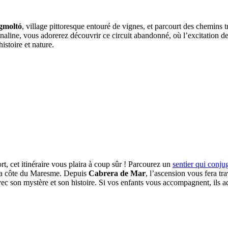
gmoltó
, village pittoresque entouré de vignes, et parcourt des chemins t
rénaline, vous adorerez découvrir ce circuit abandonné, où l’excitation 
istoire et nature.
rt, cet itinéraire vous plaira à coup sûr ! Parcourez un
sentier qui conjug
 la côte du Maresme. Depuis
Cabrera de Mar
, l’ascension vous fera tr
c son mystère et son histoire. Si vos enfants vous accompagnent, ils a