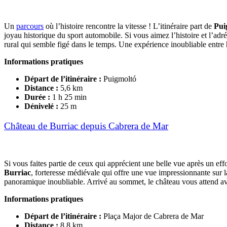
Un
parcours
où l’histoire rencontre la vitesse ! L’itinéraire part de
Pui
joyau historique du sport automobile. Si vous aimez l’histoire et l’ad
rural qui semble figé dans le temps. Une expérience inoubliable entre h
Informations pratiques
Départ de l’itinéraire
:
Puigmoltó
Distance
:
5,6 km
Durée
:
1 h 25 min
Dénivelé
:
25 m
Château de Burriac depuis Cabrera de Mar
Si vous faites partie de ceux qui apprécient une belle vue après un effo
Burriac
, forteresse médiévale qui offre une vue impressionnante sur
panoramique inoubliable. Arrivé au sommet, le château vous attend ave
Informations pratiques
Départ de l’itinéraire
:
Plaça Major de Cabrera de Mar
Distance
:
8,8 km