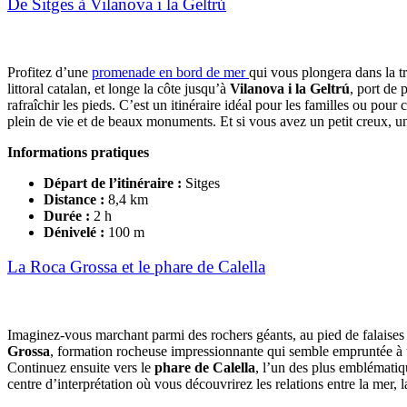
De Sitges à Vilanova i la Geltrú
Profitez d’une
promenade en bord de mer
qui vous plongera dans la tr
littoral catalan, et longe la côte jusqu’à
Vilanova i la Geltrú
, port de 
rafraîchir les pieds. C’est un itinéraire idéal pour les familles ou pour
plein de vie et de beaux monuments. Et si vous avez un petit creux, u
Informations pratiques
Départ de l’itinéraire
:
Sitges
Distance
:
8,4 km
Durée
:
2 h
Dénivelé
:
100 m
La Roca Grossa et le phare de Calella
Imaginez-vous marchant parmi des rochers géants, au pied de falaises
Grossa
, formation rocheuse impressionnante qui semble empruntée à une
Continuez ensuite vers le
phare de Calella
, l’un des plus emblématiq
centre d’interprétation où vous découvrirez les relations entre la mer, la