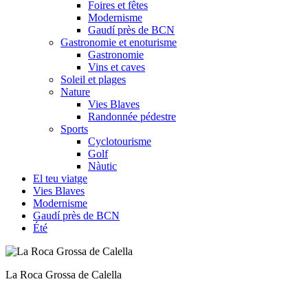
Foires et fêtes
Modernisme
Gaudí près de BCN
Gastronomie et enoturisme
Gastronomie
Vins et caves
Soleil et plages
Nature
Vies Blaves
Randonnée pédestre
Sports
Cyclotourisme
Golf
Nàutic
El teu viatge
Vies Blaves
Modernisme
Gaudí près de BCN
Été
La Roca Grossa de Calella