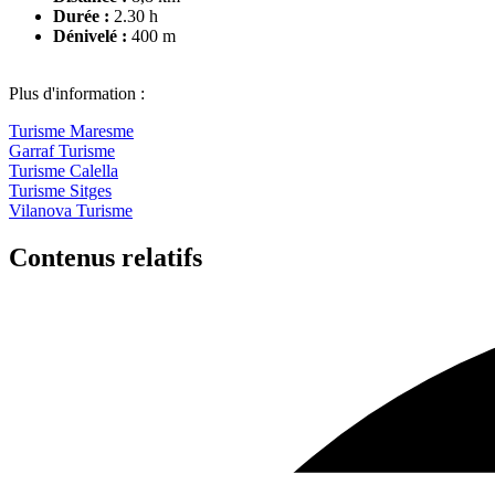
Durée
:
2.30 h
Dénivelé
:
400 m
Plus d'information :
Turisme Maresme
Garraf Turisme
Turisme Calella
Turisme Sitges
Vilanova Turisme
Contenus relatifs