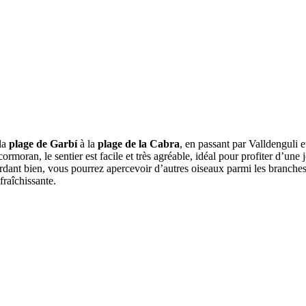
la
plage de Garbí
à la
plage de la Cabra
, en passant par Valldenguli 
cormoran, le sentier est facile et très agréable, idéal pour profiter d’u
dant bien, vous pourrez apercevoir d’autres oiseaux parmi les branches,
raîchissante.