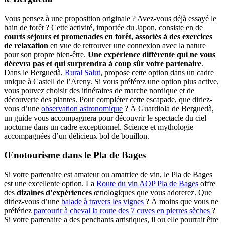
Vous pensez à une proposition originale ? Avez-vous déjà essayé le
bain de forêt ? Cette activité, importée du Japon, consiste en de
courts séjours et promenades en forêt, associés à des exercices
de relaxation
en vue de retrouver une connexion avec la nature
pour son propre bien-être.
Une expérience différente qui ne vous
décevra pas et qui surprendra à coup sûr votre partenaire
.
Dans le Berguedà,
Rural Salut
, propose cette option dans un cadre
unique à Castell de l’Areny. Si vous préférez une option plus active,
vous pouvez choisir des itinéraires de marche nordique et de
découverte des plantes. Pour compléter cette escapade, que diriez-
vous d’une
observation astronomique
? À Guardiola de Berguedà,
un guide vous accompagnera pour découvrir le spectacle du ciel
nocturne dans un cadre exceptionnel. Science et mythologie
accompagnées d’un délicieux bol de bouillon.
Œnotourisme dans le Pla de Bages
Si votre partenaire est amateur ou amatrice de vin, le Pla de Bages
est une excellente option. La
Route du vin AOP Pla de Bages
offre
des
dizaines d’expériences
œnologiques que vous adorerez. Que
diriez-vous d’une
balade à travers les vignes
? À moins que vous ne
préfériez
parcourir à cheval la route des 7 cuves en pierres sèches
?
Si votre partenaire a des penchants artistiques, il ou elle pourrait être