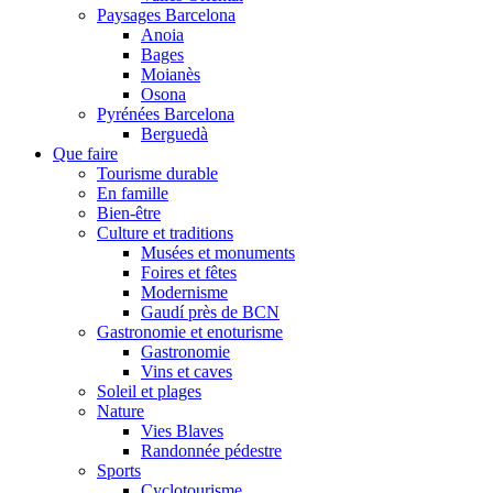
Paysages Barcelona
Anoia
Bages
Moianès
Osona
Pyrénées Barcelona
Berguedà
Que faire
Tourisme durable
En famille
Bien-être
Culture et traditions
Musées et monuments
Foires et fêtes
Modernisme
Gaudí près de BCN
Gastronomie et enoturisme
Gastronomie
Vins et caves
Soleil et plages
Nature
Vies Blaves
Randonnée pédestre
Sports
Cyclotourisme