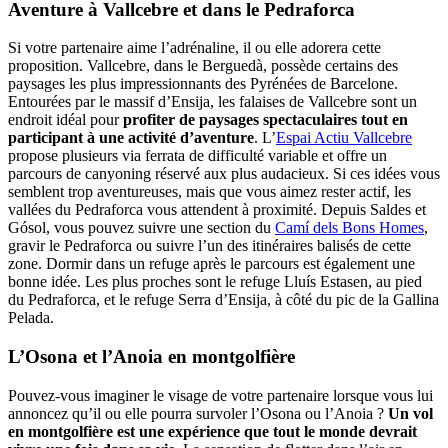
Aventure à Vallcebre et dans le Pedraforca
Si votre partenaire aime l’adrénaline, il ou elle adorera cette
proposition. Vallcebre, dans le Berguedà, possède certains des
paysages les plus impressionnants des Pyrénées de Barcelone.
Entourées par le massif d’Ensija, les falaises de Vallcebre sont un
endroit idéal pour
profiter de paysages spectaculaires tout en
participant à une activité d’aventure
. L’
Espai Actiu Vallcebre
propose plusieurs via ferrata de difficulté variable et offre un
parcours de canyoning réservé aux plus audacieux. Si ces idées vous
semblent trop aventureuses, mais que vous aimez rester actif, les
vallées du Pedraforca vous attendent à proximité. Depuis Saldes et
Gósol, vous pouvez suivre une section du
Camí dels Bons Homes
,
gravir le Pedraforca ou suivre l’un des itinéraires balisés de cette
zone. Dormir dans un refuge après le parcours est également une
bonne idée. Les plus proches sont le refuge Lluís Estasen, au pied
du Pedraforca, et le refuge Serra d’Ensija, à côté du pic de la Gallina
Pelada.
L’Osona et l’Anoia en montgolfière
Pouvez-vous imaginer le visage de votre partenaire lorsque vous lui
annoncez qu’il ou elle pourra survoler l’Osona ou l’Anoia ?
Un vol
en montgolfière est une expérience que tout le monde devrait