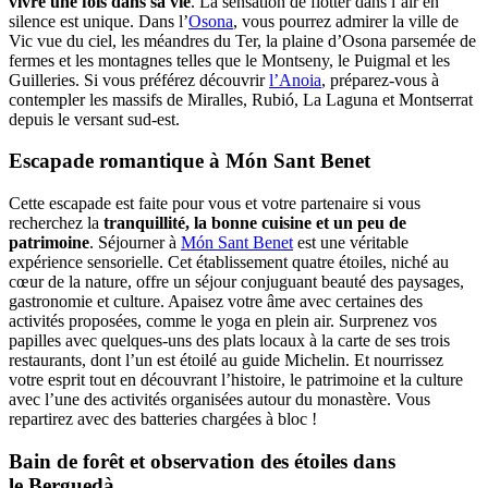
vivre une fois dans sa vie
. La sensation de flotter dans l’air en
silence est unique. Dans l’
Osona
, vous pourrez admirer la ville de
Vic vue du ciel, les méandres du Ter, la plaine d’Osona parsemée de
fermes et les montagnes telles que le Montseny, le Puigmal et les
Guilleries. Si vous préférez découvrir
l’Anoia
, préparez-vous à
contempler les massifs de Miralles, Rubió, La Laguna et Montserrat
depuis le versant sud-est.
Escapade romantique à Món Sant Benet
Cette escapade est faite pour vous et votre partenaire si vous
recherchez la
tranquillité, la bonne cuisine et un peu de
patrimoine
. Séjourner à
Món Sant Benet
est une véritable
expérience sensorielle. Cet établissement quatre étoiles, niché au
cœur de la nature, offre un séjour conjuguant beauté des paysages,
gastronomie et culture. Apaisez votre âme avec certaines des
activités proposées, comme le yoga en plein air. Surprenez vos
papilles avec quelques-uns des plats locaux à la carte de ses trois
restaurants, dont l’un est étoilé au guide Michelin. Et nourrissez
votre esprit tout en découvrant l’histoire, le patrimoine et la culture
avec l’une des activités organisées autour du monastère. Vous
repartirez avec des batteries chargées à bloc !
Bain de forêt et observation des étoiles dans
le Berguedà