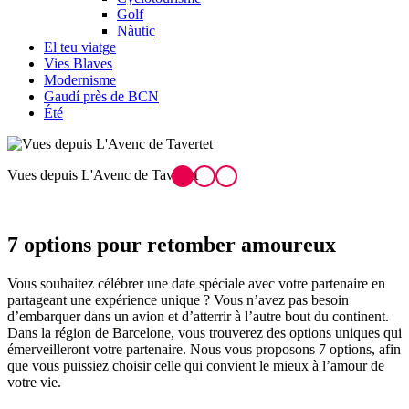
Golf
Nàutic
El teu viatge
Vies Blaves
Modernisme
Gaudí près de BCN
Été
Espai Cel à Caldes de Montbui
E
7 options
pour retomber amoureux
Vous souhaitez célébrer une date spéciale avec votre partenaire en
partageant une expérience unique ? Vous n’avez pas besoin
d’embarquer dans un avion et d’atterrir à l’autre bout du continent.
Dans la région de Barcelone, vous trouverez des options uniques qui
émerveilleront votre partenaire. Nous vous proposons 7 options, afin
que vous puissiez choisir celle qui convient le mieux à l’amour de
votre vie.