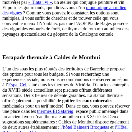
motivé(e) par
« Tinta i vi »
, un atelier qui conjugue peinture et vin.
Et pour les gourmands, que diriez-vous d’un
pique-nique au milieu
des vignes
? Comme vous pouvez le constater, les options sont
multiples, il vous suffit de chercher et de trouver celle qui vous
convient le mieux ! N’oubliez pas que l’AOP Pla de Bages possède
des vignobles entourés de forêt, de thym et de romarin au milieu des
paysages spectaculaires du géoparc de la Catalogne centrale.
Escapade thermale à Caldes de Montbui
L’un des spas les plus réputés des territoires de Barcelone propose
des options pour tous les budgets. Si vous recherchez une
expérience spéciale, nous vous recommandons de réserver un séjour
à l’
Espai Cel
, situé dans les thermes de Victòria. D’anciens entrepôts
du XVIIIᵉ siècle accueillent sept piscines offrant différentes
sensations. Deux heures de détente garanties. La station thermale
offre également la possibilité de
goûter les eaux minérales
médicinales pour un tarif modéré. Dans ce cas, vous pouvez réserver
une place dans les
thermes El Safareig
, espace public aménagé dans
un ancien lavoir d’eau thermale au milieu du XXᵉ siècle. Deux
suggestions supplémentaires : Caldes de Montbui dispose également
de deux autres établissements :
l’hôtel Balneari Broquetas
et
l’Hôtel