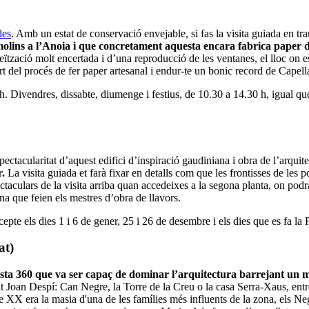
des
. Amb un estat de conservació envejable, si fas la visita guiada en tra
 molins a l’Anoia i que concretament aquesta encara fabrica paper
seïtzació molt encertada i d’una reproducció de les ventanes, el lloc on 
t del procés de fer paper artesanal i endur-te un bonic record de Capell
. Divendres, dissabte, diumenge i festius, de 10.30 a 14.30 h, igual que 
spectacularitat d’aquest edifici d’inspiració gaudiniana i obra de l’arqui
r.
La visita guiada et farà fixar en detalls com que les frontisses de les
aculars de la visita arriba quan accedeixes a la segona planta, on podrà
ina que feien els mestres d’obra de llavors.
xcepte els dies 1 i 6 de gener, 25 i 26 de desembre i els dies que es fa la
at)
ta 360 que va ser capaç de dominar l’arquitectura barrejant un munt
nt Joan Despí: Can Negre, la Torre de la Creu o la casa Serra-Xaus, entre
e XX era la masia d'una de les famílies més influents de la zona, els Ne