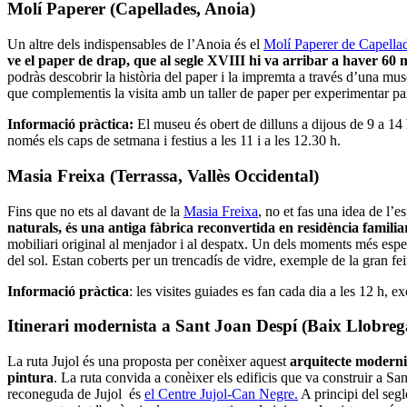
Molí Paperer (Capellades, Anoia)
Un altre dels indispensables de l’Anoia és el
Molí Paperer de Capella
ve el paper de drap, que al segle XVIII hi va arribar a haver 60
podràs descobrir la història del paper i la impremta a través d’una mu
que complementis la visita amb un taller de paper per experimentar par
Informació pràctica:
El museu és obert de dilluns a dijous de 9 a 14 h
només els caps de setmana i festius a les 11 i a les 12.30 h.
Masia Freixa (Terrassa, Vallès Occidental)
Fins que no ets al davant de la
Masia Freixa
, no et fas una idea de l’e
naturals, és una antiga fàbrica reconvertida en residència familia
mobiliari original al menjador i al despatx. Un dels moments més espect
del sol. Estan coberts per un trencadís de vidre, exemple de la gran fe
Informació pràctica
: les visites guiades es fan cada dia a les 12 h, e
Itinerari modernista a Sant Joan Despí (Baix Llobreg
La ruta Jujol és una proposta per conèixer aquest
arquitecte modernis
pintura
. La ruta convida a conèixer els edificis que va construir a Sa
reconeguda de Jujol és
el Centre Jujol-Can Negre.
A principi del segl