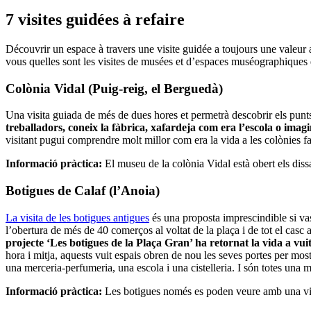
7 visites
guidées à refaire
Découvrir un espace à travers une visite guidée a toujours une valeur 
vous quelles sont les visites de musées et d’espaces muséographiques q
Colònia Vidal (Puig-reig, el Berguedà)
Una visita guiada de més de dues hores et permetrà descobrir els punt
treballadors, coneix la fàbrica, xafardeja com era l’escola o imag
visitant pugui comprendre molt millor com era la vida a les colònies fa
Informació pràctica:
El museu de la colònia Vidal està obert els dissa
Botigues de Calaf (l’Anoia)
La visita de les botigues antigues
és una proposta imprescindible si vas
l’obertura de més de 40 comerços al voltat de la plaça i de tot el casc 
projecte ‘Les botigues de la Plaça Gran’ ha retornat la vida a vui
hora i mitja, aquests vuit espais obren de nou les seves portes per mos
una merceria-perfumeria, una escola i una cistelleria. I són totes una m
Informació pràctica:
Les botigues només es poden veure amb una visita