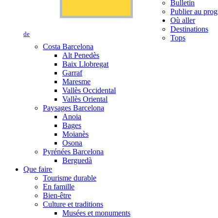
Bulletin
Publier au prog
Où aller
Destinations
de
Tops
Costa Barcelona
Alt Penedès
Baix Llobregat
Garraf
Maresme
Vallès Occidental
Vallès Oriental
Paysages Barcelona
Anoia
Bages
Moianès
Osona
Pyrénées Barcelona
Berguedà
Que faire
Tourisme durable
En famille
Bien-être
Culture et traditions
Musées et monuments