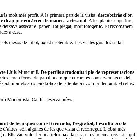
uràs molt més profit. A la primera part de la visita,
descobriràs d’on
 de drap per encàrrec de manera artesanal
. A les plantes superiors,
es deixava assecar el paper. Tot plegat, molt fotogènic. Et recomanem
ades a casa.
els mesos de juliol, agost i setembre. Les visites guiades es fan
tecte Lluís Muncunill.
De perfils arrodonits i ple de
representacions
 portes tenen forma de papallona o que encara es conserven peces del
s admirar els arcs parabòlics de la teulada i com brillen amb el reflex
 Fira Modernista. Cal fer reserva prèvia.
 de tècniques com el trencadís, l’esgrafiat, l’escultura o la
 d’altres, són algunes de les que visita el recorregut. L’obra més
gre
.
Ells van voler fer una reforma a la casa i la van encarregar a Jujol