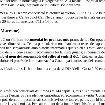
avui tot fent un homenatge a la verge Maria. A la façana, l’esgrafiat rep
del Parc Güell o algunes parts de la Pedrera són obra seva.
 mes a les 11 h amb concertació telefònica al telèfon 93 373 73 63 o bé
r per lliure el Centre Jujol-Can Negre, amb l’opció de fer la visita en re
 a 20 hores i diumenges, d'11 a 14 hores.
l Maresme)
 V dC on
s’hi han documentat les premses més grans de tot Europa, am
 seves dimensions. Té una particularitat: no s’han trobat restes de cap vi
stà molt ben senyalitzada amb plafons informatius que situen els
torcularia
(
ió del vi), però és molt recomanable fer la visita guiada; et permetrà de
mb el nom del responsable del celler al segle II dC
: "Epictec, esclau
riràs el procés de la romanització a Catalunya i curiositats dels roman
ges i festius a les 11 h i inclou una copa de vi DO Alella. Costa 5,50 euros
dels més ben conservats d’Europa i té 144 capitells, tots ells diferents.
lls de l’espai. Si t’agraden les curiositats, et recomanem la visita
‘Conei
ots descobrir peculiaritats com els avisos de tots els perills que hi ha a l
p de la visita guiada. Per saber-ho tot de la importància històrica del m