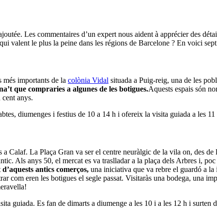
ajoutée. Les commentaires d’un expert nous aident à apprécier des détail
ui valent le plus la peine dans les régions de Barcelone ? En voici sept
s més importants de la
colònia Vidal
situada a Puig-reig, una de les po
ina’t que compraries a algunes de les botigues.
Aquests espais són nom
 cent anys.
btes, diumenges i festius de 10 a 14 h i ofereix la visita guiada a les 11
 a Calaf. La Plaça Gran va ser el centre neuràlgic de la vila on, des de 
antic. Als anys 50, el mercat es va traslladar a la plaça dels Arbres i, p
t d’aquests antics comerços,
una iniciativa que va rebre el guardó a la
trar com eren les botigues el segle passat. Visitaràs una bodega, una im
eravella!
 guiada. Es fan de dimarts a diumenge a les 10 i a les 12 h i surten de