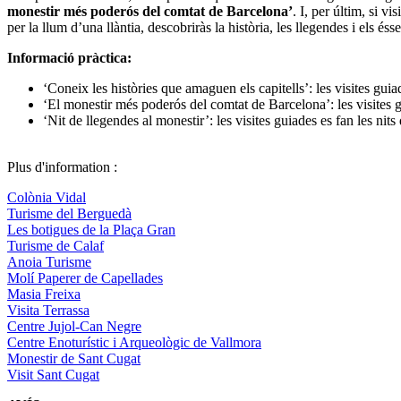
monestir més poderós del comtat de Barcelona’
. I, per últim, si vi
per la llum d’una llàntia, descobriràs la història, les llegendes i els 
Informació pràctica:
‘Coneix les històries que amaguen els capitells’: les visites gui
‘El monestir més poderós del comtat de Barcelona’: les visites g
‘Nit de llegendes al monestir’: les visites guiades es fan les nits 
Plus d'information :
Colònia Vidal
Turisme del Berguedà
Les botigues de la Plaça Gran
Turisme de Calaf
Anoia Turisme
Molí Paperer de Capellades
Masia Freixa
Visita Terrassa
Centre Jujol-Can Negre
Centre Enoturístic i Arqueològic de Vallmora
Monestir de Sant Cugat
Visit Sant Cugat