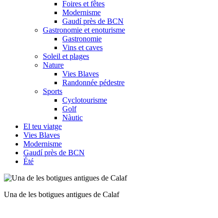
Foires et fêtes
Modernisme
Gaudí près de BCN
Gastronomie et enoturisme
Gastronomie
Vins et caves
Soleil et plages
Nature
Vies Blaves
Randonnée pédestre
Sports
Cyclotourisme
Golf
Nàutic
El teu viatge
Vies Blaves
Modernisme
Gaudí près de BCN
Été
Els forns exteriors de la Rajoleta