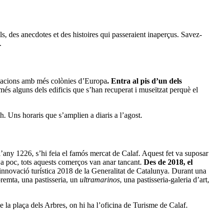
s, des anecdotes et des histoires qui passeraient inaperçus. Savez-
.
blacions amb més colònies d’Europa
. Entra al pis d’un dels
és alguns dels edificis que s’han recuperat i museïtzat perquè el
 h. Uns horaris que s’amplien a diaris a l’agost.
l’any 1226, s’hi feia el famós mercat de Calaf. Aquest fet va suposar
oc a poc, tots aquests comerços van anar tancant.
Des de 2018, el
 innovació turística 2018 de la Generalitat de Catalunya. Durant una
premta, una pastisseria, un
ultramarinos
, una pastisseria-galeria d’art,
 la plaça dels Arbres, on hi ha l’oficina de Turisme de Calaf.