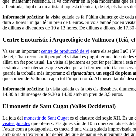
que, mantenint l'essència, la va convertir en la joia modernista que és 
a l’entrada, Jujol era un artista d’aquesta tècnica i, de fet, els bancs 
Informació pràctica:
la visita guiada es fa l’últim diumenge de cada
dura 2 hores i mitja i té un preu de 6 euros. Si vols també podeu visita
de dilluns a divendres de 10 a 13 hores. De dilluns a dijous, de 17.30
Centre Enoturístic i Arqueològic de Vallmora (Teià, e
Va ser un important
centre de producció de vi
entre els segles I aC i
de fet, s’han reconstruït perquè el visitant es pugui fer una idea de les
aïllat, un fet poc usual. La visita al jaciment es pot fer per lliure i e
ceràmica semisoterrades que servien per a la fermentació i la conservac
guarda la troballa més important:
el
signaculum
, un segell de plom a
que sortien de Vallmora cap a tot l’imperi romà. Al museu també descob
Informació pràctica
: la visita guiada es fa tots els dissabtes, diumen
14.30 h i diumenges de 9.30 a 14.30 amb un preu de 3,5 euros.
El monestir de Sant Cugat (Vallès Occidental)
La joia del
monestir de Sant Cugat
és el claustre del segle XII. És un 
visites guiades
que ofereix. Els guies són de 10 i coneixen tots els deta
l’atzar com a protagonista, es tracta d’una visita guiada improvisada on p
amb porta a l’exterior; tot depèn del que demanin els integrants del gru