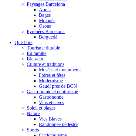
Paysages Barcelona
Anoia
Bages
Moianès
Osona
Pyrénées Barcelona
Berguedà
Que faire
Tourisme durable
En famille
Bien-être
Culture et traditions
Musées et monuments
Foires et fêtes
Modernisme
Gaudí près de BCN
Gastronomie et enoturisme
Gastronomie
Vins et caves
Soleil et plages
Nature
Vies Blaves
Randonnée pédestre
Sports
Cyclotourisme