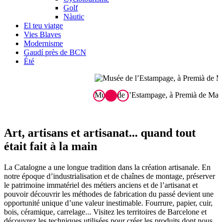
Golf
Nàutic
El teu viatge
Vies Blaves
Modernisme
Gaudí près de BCN
Été
Musée de l’Estampage, à Premià de Mar
M
Art, artisans et art
isanat... quand tout
était fait à la main
La Catalogne a une longue tradition dans la création artisanale. En
notre époque d’industrialisation et de chaînes de montage, préserver
le patrimoine immatériel des métiers anciens et de l’artisanat et
pouvoir découvrir les méthodes de fabrication du passé devient une
opportunité unique d’une valeur inestimable. Fourrure, papier, cuir,
bois, céramique, carrelage... Visitez les territoires de Barcelone et
découvrez les techniques utilisées pour créer les produits dont nous