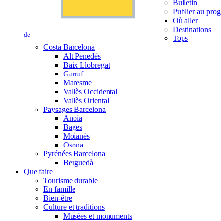
Bulletin
Publier au prog
Où aller
Destinations
de
Tops
Costa Barcelona
Alt Penedès
Baix Llobregat
Garraf
Maresme
Vallès Occidental
Vallès Oriental
Paysages Barcelona
Anoia
Bages
Moianès
Osona
Pyrénées Barcelona
Berguedà
Que faire
Tourisme durable
En famille
Bien-être
Culture et traditions
Musées et monuments