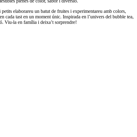
stibles plenes de color, sabor i diversió.
 petits elaborareu un batut de fruites i experimentareu amb colors,
xen cada tast en un moment únic. Inspirada en l’univers del bubble tea,
ó. Viu-la en família i deixa’t sorprendre!