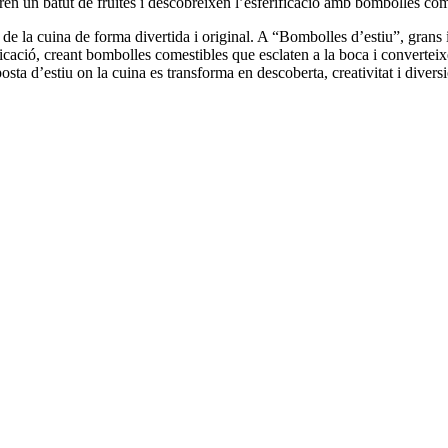
en un batut de fruites i descobreixen l’esferificació amb bombolles come
de la cuina de forma divertida i original. A “Bombolles d’estiu”, grans i
ificació, creant bombolles comestibles que esclaten a la boca i convertei
sta d’estiu on la cuina es transforma en descoberta, creativitat i diversi