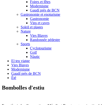
Foires et fêtes
Modernisme
Gaudí près de BCN
Gastronomie et enoturisme
Gastronomie
Vins et caves
Soleil et plages
Nature
Vies Blaves
Randonnée pédestre
Sports
Cyclotourisme
Golf
Nàutic
El teu viatge
Vies Blaves
Modernisme
Gaudí près de BCN
Été
Bombol
les d'estiu