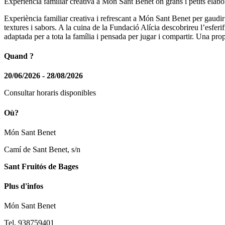
Experiència familiar creativa a Món Sant Benet on grans i petits elabor
Experiència familiar creativa i refrescant a Món Sant Benet per gaudir 
textures i sabors. A la cuina de la Fundació Alícia descobrireu l’esfer
adaptada per a tota la família i pensada per jugar i compartir. Una propo
Quand ?
20/06/2026 - 28/08/2026
Consultar horaris disponibles
Où?
Món Sant Benet
Camí de Sant Benet, s/n
Sant Fruitós de Bages
Plus d'infos
Món Sant Benet
Tel. 938759401