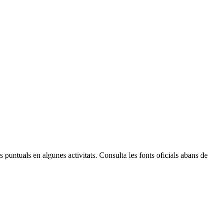
Leaflet
| © Diputació de Barcelona
 puntuals en algunes activitats. Consulta les fonts oficials abans de