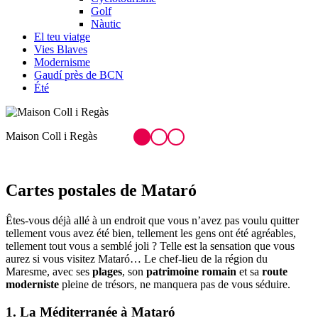
Golf
Nàutic
El teu viatge
Vies Blaves
Modernisme
Gaudí près de BCN
Été
Plage du Varador
E
Cartes p
ostales de Mataró
Êtes-vous déjà allé à un endroit que vous n’avez pas voulu quitter
tellement vous avez été bien, tellement les gens ont été agréables,
tellement tout vous a semblé joli ? Telle est la sensation que vous
aurez si vous visitez Mataró… Le chef-lieu de la région du
Maresme, avec ses
plages
, son
patrimoine romain
et sa
route
moderniste
pleine de trésors, ne manquera pas de vous séduire.
1. La Méditerranée à Mataró