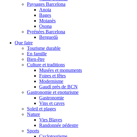
Paysages Barcelona
Anoia
Bages
Moianès
Osona
Pyrénées Barcelona
Berguedà
Que faire
Tourisme durable
En famille
Bien-être
Culture et traditions
Musées et monuments
Foires et fêtes
Modernisme
Gaudí près de BCN
Gastronomie et enoturisme
Gastronomie
Vins et caves
Soleil et plages
Nature
Vies Blaves
Randonnée pédestre
Sports
Cyclotourisme