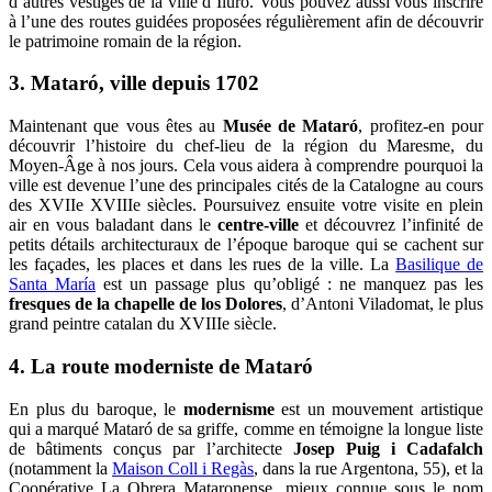
d’autres vestiges de la ville d’Iluro. Vous pouvez aussi vous inscrire
à l’une des routes guidées proposées régulièrement afin de découvrir
le patrimoine romain de la région.
3. Mataró, ville depuis 1702
Maintenant que vous êtes au
Musée de Mataró
, profitez-en pour
découvrir l’histoire du chef-lieu de la région du Maresme, du
Moyen-Âge à nos jours. Cela vous aidera à comprendre pourquoi la
ville est devenue l’une des principales cités de la Catalogne au cours
des XVIIe XVIIIe siècles. Poursuivez ensuite votre visite en plein
air en vous baladant dans le
centre-ville
et découvrez l’infinité de
petits détails architecturaux de l’époque baroque qui se cachent sur
les façades, les places et dans les rues de la ville. La
Basilique de
Santa María
est un passage plus qu’obligé : ne manquez pas les
fresques de la chapelle de los Dolores
, d’Antoni Viladomat, le plus
grand peintre catalan du XVIIIe siècle.
4. La route moderniste de Mataró
En plus du baroque, le
modernisme
est un mouvement artistique
qui a marqué Mataró de sa griffe, comme en témoigne la longue liste
de bâtiments conçus par l’architecte
Josep Puig i Cadafalch
(notamment la
Maison Coll i Regàs
, dans la rue Argentona, 55), et la
Coopérative La Obrera Mataronense, mieux connue sous le nom