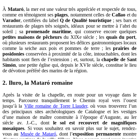
À
Mataró
, la mer est une valeur très appréciée et respectée de tous,
comme en témoignent ses
plages
, notamment celles de
Callao
et du
Varador
, certifiées du label
Q de Qualité touristique
; ses bars et
restaurants de plages très soignés, idéaux pour se mettre à l’abri du
soleil ; sa
promenade maritime
, qui conserve encore quelques
petites maisons de pêcheurs
du XIXe siècle ; les
quais du port
,
où plusieurs restaurants proposent les délices gastronomiques locaux
comme la seiche aux pois et pommes de terre ; les
prairies de
posidonies
conservées à proximité de la côte, intouchables, dont les
habitants sont fiers de l’extension ; et, surtout, la
chapelle de Sant
Simón
, une petite église qui, depuis le XVIe siècle, constitue le lieu
de dévotion préféré des marins de la région.
2. Iluro, la Mataró romaine
Après la visite de la chapelle, en route pour un voyage dans le
temps. Parcourez tranquillement le Chemin royal vers l’ouest
jusqu’à la
Ville romaine de Torre Llauder,
où vous trouverez l’un
des principaux sites archéologiques de Catalogne et les vestiges
d’une maison de maître construite à l’époque d’Auguste, au Ier
siècle av. J.-C., dont
le sol est recouvert de magnifiques
mosaïques
. Si vous souhaitez en savoir plus sur le sujet, rendez-
vous au
Musée de Mataró
, dont l’
exposition permanente
montre