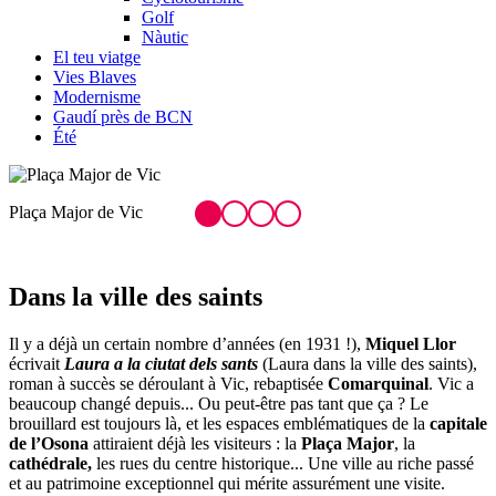
Golf
Nàutic
El teu viatge
Vies Blaves
Modernisme
Gaudí près de BCN
Été
Musée épiscopal de Vic
Dans la
ville des saints
Il y a déjà un certain nombre d’années (en 1931 !),
Miquel Llor
écrivait
Laura a la ciutat dels sants
(Laura dans la ville des saints),
roman à succès se déroulant à Vic, rebaptisée
Comarquinal
. Vic a
beaucoup changé depuis... Ou peut-être pas tant que ça ? Le
brouillard est toujours là, et les espaces emblématiques de la
capitale
de l’Osona
attiraient déjà les visiteurs : la
Plaça Major
, la
cathédrale,
les rues du centre historique... Une ville au riche passé
et au patrimoine exceptionnel qui mérite assurément une visite.