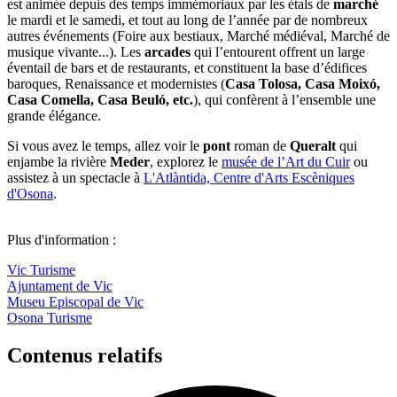
est animée depuis des temps immémoriaux par les étals de
marché
le mardi et le samedi, et tout au long de l’année par de nombreux
autres événements (Foire aux bestiaux, Marché médiéval, Marché de
musique vivante...). Les
arcades
qui l’entourent offrent un large
éventail de bars et de restaurants, et constituent la base d’édifices
baroques, Renaissance et modernistes (
Casa Tolosa, Casa Moixó,
Casa Comella, Casa Beuló, etc.
), qui confèrent à l’ensemble une
grande élégance.
Si vous avez le temps, allez voir le
pont
roman de
Queralt
qui
enjambe la rivière
Meder
, explorez le​​​​​
musée de l’Art du Cuir
ou
assistez à un spectacle à
L'Atlàntida, Centre d'Arts Escèniques
d'Osona
.
Plus d'information :
Vic Turisme
Ajuntament de Vic
Museu Episcopal de Vic
Osona Turisme
Contenus relatifs