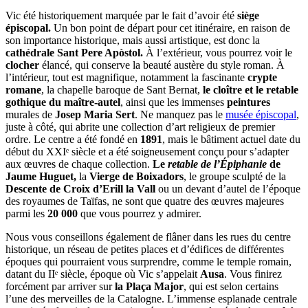
Vic été historiquement marquée par le fait d’avoir été
siège
épiscopal.
Un bon point de départ pour cet itinéraire, en raison de
son importance historique, mais aussi artistique, est donc la
cathédrale Sant Pere Apòstol.
À l’extérieur, vous pourrez voir le
clocher
élancé, qui conserve la beauté austère du style roman. À
l’intérieur, tout est magnifique, notamment la fascinante
crypte
romane
, la chapelle baroque de Sant Bernat,
le cloître et le retable
gothique du maître-autel
, ainsi que les immenses
peintures
murales de
Josep Maria Sert
. Ne manquez pas le
musée épiscopal
,
juste à côté, qui abrite une collection d’art religieux de premier
ordre. Le centre a été fondé en
1891
, mais le bâtiment actuel date du
début du XXIᵉ siècle et a été soigneusement conçu pour s’adapter
aux œuvres de chaque collection.
Le
retable de l’Épiphanie
de
Jaume Huguet,
la
Vierge de Boixadors
, le groupe sculpté de la
Descente de Croix d’Erill la Vall
ou un devant d’autel de l’époque
des royaumes de Taïfas, ne sont que quatre des œuvres majeures
parmi les
20 000
que vous pourrez y admirer.
Nous vous conseillons également de flâner dans les rues du centre
historique, un réseau de petites places et d’édifices de différentes
époques qui pourraient vous surprendre, comme le temple romain,
datant du IIᵉ siècle, époque où Vic s’appelait
Ausa
. Vous finirez
forcément par arriver sur
la Plaça Major
, qui est selon certains
l’une des merveilles de la Catalogne. L’immense esplanade centrale