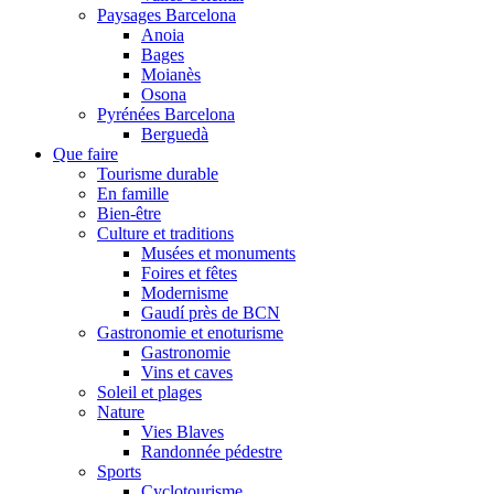
Paysages Barcelona
Anoia
Bages
Moianès
Osona
Pyrénées Barcelona
Berguedà
Que faire
Tourisme durable
En famille
Bien-être
Culture et traditions
Musées et monuments
Foires et fêtes
Modernisme
Gaudí près de BCN
Gastronomie et enoturisme
Gastronomie
Vins et caves
Soleil et plages
Nature
Vies Blaves
Randonnée pédestre
Sports
Cyclotourisme