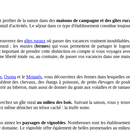
 profiter de la nature dans des
maisons de campagne et des gîtes rur
tail d'activités. Le séjour dans ce type d'établissement constitue toujou
trouverez des
gîtes ruraux
où passer des vacances vraiment inoubliables. 
rural : les
masies
(
fermes
) qui vous permettent de partager le logeme
est important de prendre cette distinction en compte si vous voyagez avec
liberté totale ou, au contraire, de passer vos vacances dans une maison
s
,
Osona
et le
Moianès
, vous découvrirez des fermes dans lesquelles on
sèdent des chevaux, des étangs à poissons, de petits élevages de poul
urrir au biberon, mais aussi de donner du grain aux volailles et de ramass
erchez un gîte rural
au milieu des bois
. Suivant la saison, vous y tro
z même dénicher un trésor caché : la truffe noire.
vous aimez les
paysages de vignobles
. Nombreuses sont les établissement
le domaine. Le vignoble offre également de belles promenades au milieu