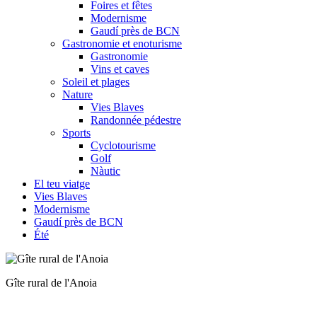
Foires et fêtes
Modernisme
Gaudí près de BCN
Gastronomie et enoturisme
Gastronomie
Vins et caves
Soleil et plages
Nature
Vies Blaves
Randonnée pédestre
Sports
Cyclotourisme
Golf
Nàutic
El teu viatge
Vies Blaves
Modernisme
Gaudí près de BCN
Été
Profitez de la campagne et des animaux en famille