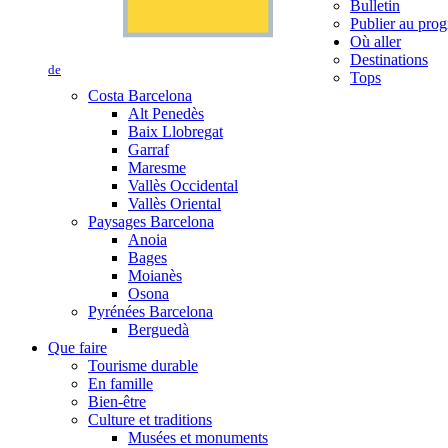
Bulletin
Publier au prog
Où aller
Destinations
de
Tops
Costa Barcelona
Alt Penedès
Baix Llobregat
Garraf
Maresme
Vallès Occidental
Vallès Oriental
Paysages Barcelona
Anoia
Bages
Moianès
Osona
Pyrénées Barcelona
Berguedà
Que faire
Tourisme durable
En famille
Bien-être
Culture et traditions
Musées et monuments