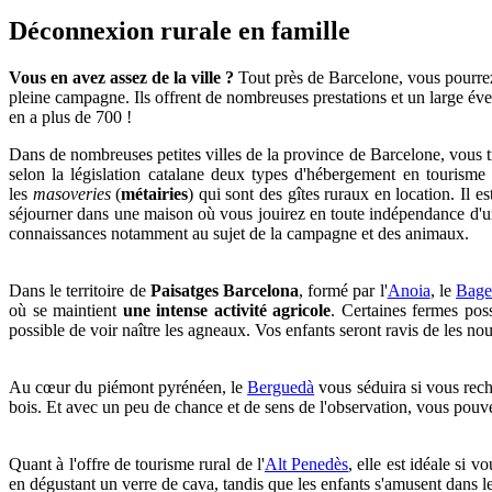
Déconnexi
on rurale en famille
Vous en avez assez de la ville ?
Tout près de Barcelone, vous pourrez
pleine campagne. Ils offrent de nombreuses prestations et un large éven
en a plus de 700 !
Dans de nombreuses petites villes de la province de Barcelone, vous 
selon la législation catalane deux types d'hébergement en tourisme 
les
masoveries
(
métairies
) qui sont des gîtes ruraux en location. Il 
séjourner dans une maison où vous jouirez en toute indépendance d'une 
connaissances notamment au sujet de la campagne et des animaux.
Dans le territoire de
Paisatges Barcelona
, formé par l'
Anoia
, le
Bage
où se maintient
une intense activité agricole
. Certaines fermes pos
possible de voir naître les agneaux. Vos enfants seront ravis de les no
Au cœur du piémont pyrénéen, le
Berguedà
vous séduira si vous rech
bois. Et avec un peu de chance et de sens de l'observation, vous pouve
Quant à l'offre de tourisme rural de l'
Alt Penedès
, elle est idéale si 
en dégustant un verre de cava, tandis que les enfants s'amusent dans 