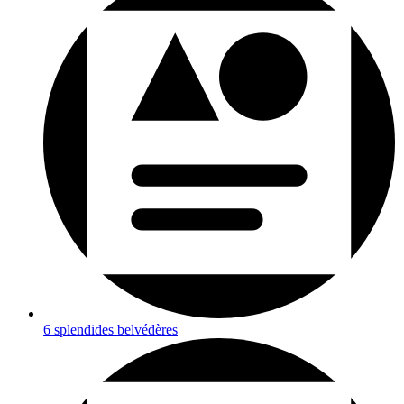
6 splendides belvédères