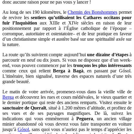
donc aucune raison pour ne pas vous y lancer !
Au long de ses 190 kilomètres, le
Chemin des Bonshommes
permet
de revivre les
sentiers qu’utilisaient les Cathares occitans pour
fuir l’Inquisition
aux XIIIe et XIVe siècles en raison de leur
positionnement par rapport à l’Église catholique de l’époque –
corrompue, autoritaire et ostentatoire– et de leur pratique en faveur
d’un christianisme simple et austère basé sur une spiritualité axée sur
la nature.
La route qu’ils suivirent compte aujourd’hui
une dizaine d’étapes
à
parcourir en neuf ou dix jours. Si vous ne disposez que d’un week-
end, vous pouvez commencer par les
tronçons les plus intéressants
comme ceux qui relient
Berga à Bagà
, en passant par Gósol.
L'itinéraire, bien signalisé, traverse des espaces naturels d’une très
grande beauté.
Le matin de votre arrivée, promenez-vous dans la vieille ville de
Berga
et découvrez les rues et cours médiévales, le vieux quartier et
le dernier portique qui reste des anciens remparts. Visitez ensuite le
sanctuaire de Queralt
, situé à 1.200 mètres d’altitude, et profitez de
ses vues et de ses paysages magnifiques. De là, suivez les
indications qui vous emmèneront à
Peguera
, un ancien village
minier abandonné où vous devrez vous faire transporter en voiture
jusqu’à
Gósol
, sans quoi vous n’auriez pas le temps d’apprécier les