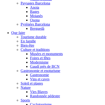
Paysages Barcelona
Anoia
Bages
Moianès
Osona
Pyrénées Barcelona
Berguedà
Que faire
Tourisme durable
En famille
Bien-être
Culture et traditions
Musées et monuments
Foires et fêtes
Modernisme
Gaudí près de BCN
Gastronomie et enoturisme
Gastronomie
Vins et caves
Soleil et plages
Nature
Vies Blaves
Randonnée pédestre
Sports
Cyclotourisme