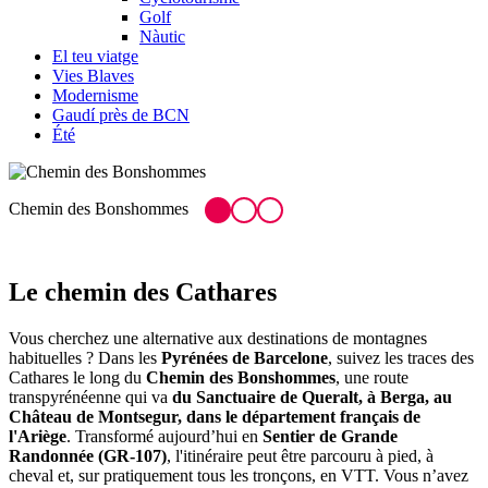
Golf
Nàutic
El teu viatge
Vies Blaves
Modernisme
Gaudí près de BCN
Été
Un des tronçons les plus intéressants qui relie Berga à Bagà
C
Le chem
in des Cathares
Vous cherchez une alternative aux destinations de montagnes
habituelles ? Dans les
Pyrénées de Barcelone
, suivez les traces des
Cathares le long du
Chemin des Bonshommes
, une route
transpyrénéenne qui va
du Sanctuaire de Queralt, à Berga, au
Château de Montsegur, dans le département français de
l'Ariège
. Transformé aujourd’hui en
Sentier de Grande
Randonnée (GR-107)
, l'itinéraire peut être parcouru à pied, à
cheval et, sur pratiquement tous les tronçons, en VTT. Vous n’avez