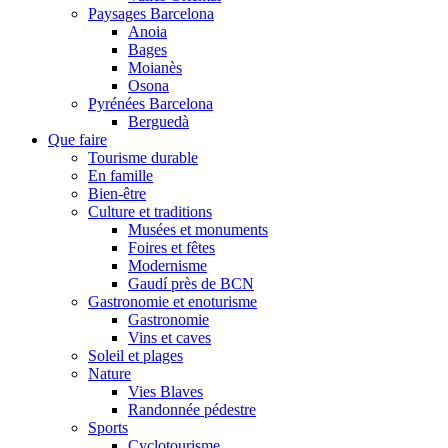
Paysages Barcelona
Anoia
Bages
Moianès
Osona
Pyrénées Barcelona
Berguedà
Que faire
Tourisme durable
En famille
Bien-être
Culture et traditions
Musées et monuments
Foires et fêtes
Modernisme
Gaudí près de BCN
Gastronomie et enoturisme
Gastronomie
Vins et caves
Soleil et plages
Nature
Vies Blaves
Randonnée pédestre
Sports
Cyclotourisme