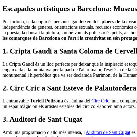
Escapades artístiq
ues a Barcelona: Museus 
Per fortuna, cada cop més persones gaudeixen dels
plaers de la creac
independència de gèneres, orientacions sexuals, recursos econòmics o niv
la poesia, la dansa i la pintura, també van als pobles més petits, als b
les comarques de Barcelona on l'art i la creativitat en són protago
1. Cripta Gaudí a Santa Coloma de Cervel
La Cripta Gaudí és un lloc perfecte per deixar que la inspiració et toqu
enganxada a la muntanya per la part de l'altar major, l'església de la C
monumental i hiperbòlica que va ser declarada Patrimoni de la Huma
2. Circ Cric a Sant Esteve de Palautorder
L'entranyable
Tortell Poltrona
és l'ànima del
Circ Cric
, una companyi
un espai màgic on els artistes estables del circ col·laboren amb actors
3. Auditori de Sant Cugat
Amb una programació d'allò més intensa, l'
Auditori de Sant Cugat
és 