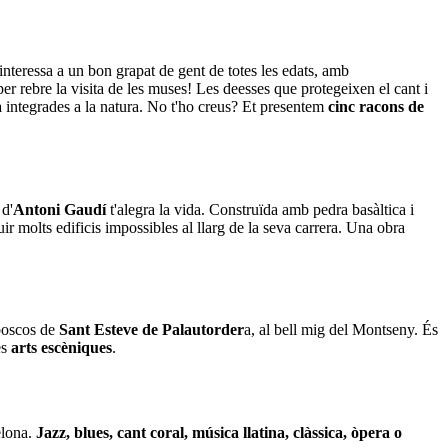
r interessa a un bon grapat de gent de totes les edats, amb
per rebre la visita de les muses! Les deesses que protegeixen el cant i
dra integrades a la natura. No t'ho creus? Et presentem
cinc racons de
 d'
Antoni Gaudí
t'alegra la vida. Construïda amb pedra basàltica i
uir molts edificis impossibles al llarg de la seva carrera. Una obra
 boscos de
Sant Esteve de Palautorder
a, al bell mig del Montseny. És
es
arts escèniques
.
elona.
Jazz, blues, cant coral, música llatina, clàssica, òpera o