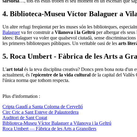
sarsuela
…, tots els estils troben el seu moment en un escenari que sap
4. Biblioteca-Museu Víctor Balaguer a Vila
Un altre refugi freqüentat per les muses són les biblioteques, especialme
Balaguer
va fer construir a
Vilanova i la Geltrú
per albergar els seus 
idees: Balaguer va voler que qualsevol ciutadà, sense discriminacion
les primeres biblioteques públiques. Un veritable oasi de les
arts lite
5. Roca Umbert - Fàbrica de les Arts a Gr
L'
art total
és la teva disciplina creativa? Doncs pren bona nota d'un e
actualment, és l'
epicentre de la vida cultural
de la capital del Vallès 
l'única norma que tothom respecta.
Plus d'information :
Cripta Gaudí a Santa Coloma de Cervelló
Circ Cric a Sant Esteve de Palautordera
Auditori de Sant Cugat
Biblioteca-Museu Víctor Balaguer a Vilanova i la Geltrú
Roca Umbert — Fàbrica de les Arts a Granollers