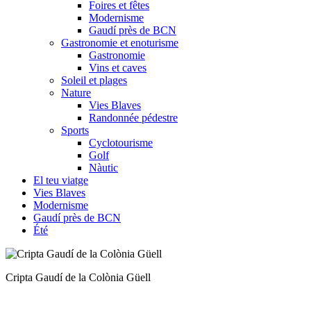
Foires et fêtes
Modernisme
Gaudí près de BCN
Gastronomie et enoturisme
Gastronomie
Vins et caves
Soleil et plages
Nature
Vies Blaves
Randonnée pédestre
Sports
Cyclotourisme
Golf
Nàutic
El teu viatge
Vies Blaves
Modernisme
Gaudí près de BCN
Été
Biblioteca-Museu Víctor Balaguer a Vilanova i la Geltrú