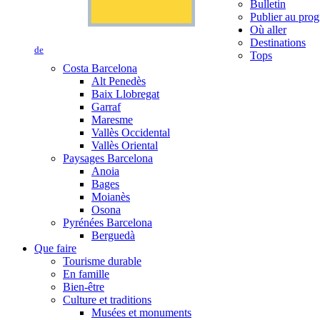
Bulletin
Publier au prog
Où aller
Destinations
de
Tops
Costa Barcelona
Alt Penedès
Baix Llobregat
Garraf
Maresme
Vallès Occidental
Vallès Oriental
Paysages Barcelona
Anoia
Bages
Moianès
Osona
Pyrénées Barcelona
Berguedà
Que faire
Tourisme durable
En famille
Bien-être
Culture et traditions
Musées et monuments