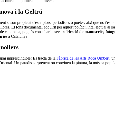
 acollir a un públic ampli i divers.
nova i la Geltrú
nt si són propietat d'escriptors, periodistes o poetes, així que no t'estran
llibres. El fons documental adquirit per aquest polític i intel·lectual al 
s de cap mena, pogués consultar la seva
col·lecció de manuscrits, fotogr
ràries
a Catalunya.
anollers
spai imprescindible! Es tracta de la
Fàbrica de les Arts Roca Umbert,
un
Oriental. Un paradís sorprenent on conviuen la pintura, la música popular, e