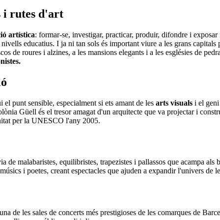
i rutes d'art
ió artística
: formar-se, investigar, practicar, produir, difondre i exposa
ells educatius. I ja ni tan sols és important viure a les grans capitals 
oscos de roures i alzines, a les mansions elegants i a les esglésies de pe
nistes.
ló
i el punt sensible, especialment si ets amant de les
arts visuals
i el geni
olònia Güell és el tresor amagat d'un arquitecte que va projectar i constr
nitat per la UNESCO l'any 2005.
a
a de malabaristes, equilibristes, trapezistes i pallassos que acampa als
, músics i poetes, creant espectacles que ajuden a expandir l'univers de l
una de les sales de concerts més prestigioses de les comarques de Barc