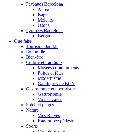
Paysages Barcelona
Anoia
Bages
Moianès
Osona
Pyrénées Barcelona
Berguedà
Que faire
Tourisme durable
En famille
Bien-être
Culture et traditions
Musées et monuments
Foires et fêtes
Modernisme
Gaudí près de BCN
Gastronomie et enoturisme
Gastronomie
Vins et caves
Soleil et plages
Nature
Vies Blaves
Randonnée pédestre
Sports
Cyclotourisme