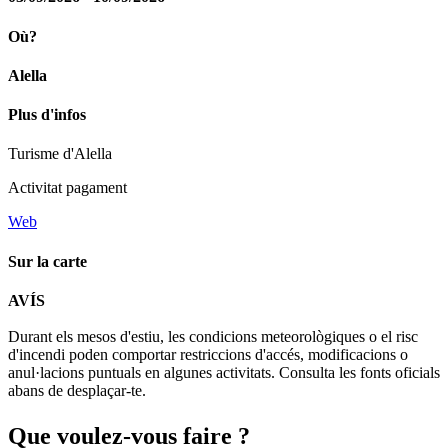
Où?
Alella
Plus d'infos
Turisme d'Alella
Activitat pagament
Web
Sur la carte
Leaflet
| © Diputació de Barcelona
AVÍS
+
Durant els mesos d'estiu, les condicions meteorològiques o el risc
−
d'incendi poden comportar restriccions d'accés, modificacions o
anul·lacions puntuals en algunes activitats. Consulta les fonts oficials
abans de desplaçar-te.
Que voul
ez-vous faire ?