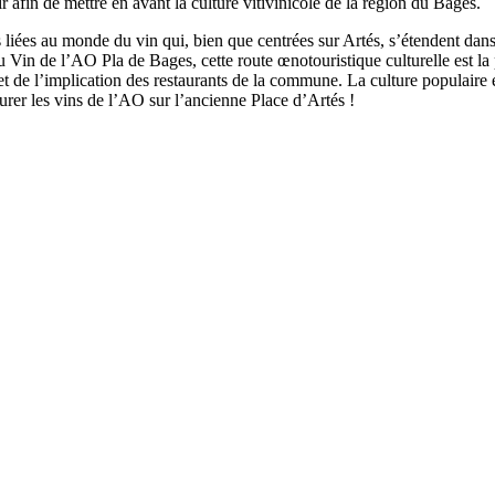
r afin de mettre en avant la culture vitivinicole de la région du Bages.
 liées au monde du vin qui, bien que centrées sur Artés, s’étendent dans
 du Vin de l’AO Pla de Bages, cette route œnotouristique culturelle est l
t de l’implication des restaurants de la commune. La culture populaire et 
urer les vins de l’AO sur l’ancienne Place d’Artés !