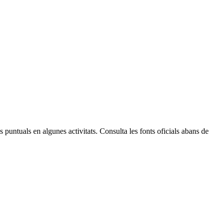
Leaflet
| © Diputació de Barcelona
 puntuals en algunes activitats. Consulta les fonts oficials abans de