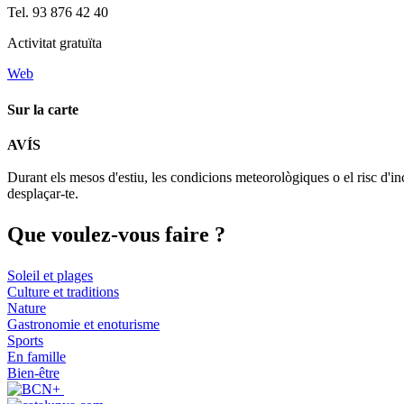
Tel. 93 876 42 40
Activitat gratuïta
Web
Sur la carte
AVÍS
+
Durant els mesos d'estiu, les condicions meteorològiques o el risc d'in
−
desplaçar-te.
Que voul
ez-vous faire ?
Soleil et plages
Culture et traditions
Nature
Gastronomie et enoturisme
Sports
En famille
Bien-être