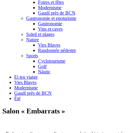
Foires et fêtes
Modernisme
Gaudí près de BCN
Gastronomie et enoturisme
Gastronomie
Vins et caves
Soleil et plages
Nature
Vies Blaves
Randonnée pédestre
Sports
Cyclotourisme
Golf
Nàutic
El teu viatge
Vies Blaves
Modernisme
Gaudí près de BCN
Été
Salon «
Embarrats »