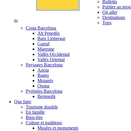
Bulletin
Publier au prog
Où aller
Destinations
de
Tops
Costa Barcelona
Alt Penedès
Baix Llobregat
Garraf
Maresme
Vallès Occidental
Vallès Oriental
Paysages Barcelona
Anoia
Bages
Moianès
Osona
Pyrénées Barcelona
Berguedà
Que faire
Tourisme durable
En famille
Bien-être
Culture et traditions
Musées et monuments