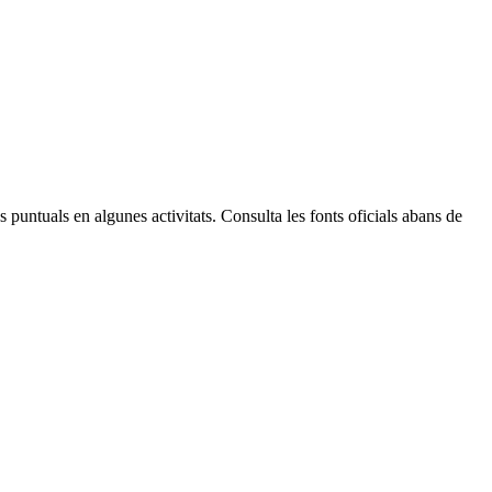
Leaflet
| © Diputació de Barcelona
 puntuals en algunes activitats. Consulta les fonts oficials abans de