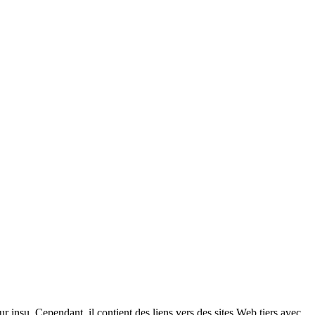
eur insu. Cependant, il contient des liens vers des sites Web tiers avec