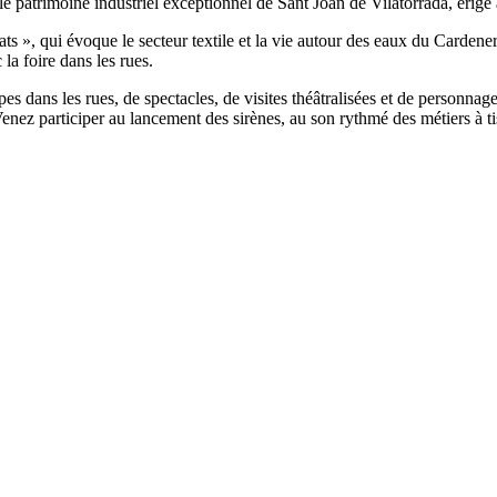
 le patrimoine industriel exceptionnel de Sant Joan de Vilatorrada, érigé
 », qui évoque le secteur textile et la vie autour des eaux du Cardener 
la foire dans les rues.
ppes dans les rues, de spectacles, de visites théâtralisées et de personn
ez participer au lancement des sirènes, au son rythmé des métiers à tisse