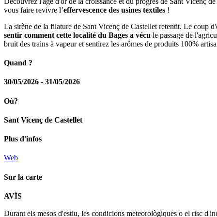
Découvrez l'âge d'or de la croissance et du progrès de Sant Vicenç de 
vous faire revivre l’
effervescence des usines textiles
!
La sirène de la filature de Sant Vicenç de Castellet retentit. Le coup 
sentir comment cette localité du Bages a vécu
le passage de l'agricul
bruit des trains à vapeur et sentirez les arômes de produits 100% arti
Quand ?
30/05/2026 - 31/05/2026
Où?
Sant Vicenç de Castellet
Plus d'infos
Web
Sur la carte
AVÍS
+
Durant els mesos d'estiu, les condicions meteorològiques o el risc d'in