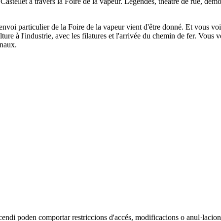
Castellet à travers la Foire de la vapeur. Légendes, théâtre de rue, dém
d'envoi particulier de la Foire de la vapeur vient d'être donné. Et vous
ture à l'industrie, avec les filatures et l'arrivée du chemin de fer. Vous ve
sanaux.
cendi poden comportar restriccions d'accés, modificacions o anul·lacions