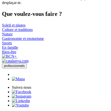
−
desplaçar-te.
Que voul
ez-vous faire ?
Soleil et plages
Culture et traditions
Nature
Gastronomie et enoturisme
Sports
En famille
Bien-être
professionnels
Suivez-nous