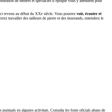
onstration de métiers et spectacles d’époque vous y attendent pour
 voici revenu au début du XXe siècle. Vous pourrez
voir, écouter et
rrez travailler des tailleurs de pierre et des tisserands, entendrez le
Leaflet
| © Diputació de Barcelona
 puntuals en algunes activitats. Consulta les fonts oficials abans de