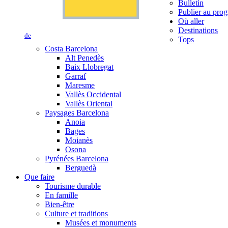
Bulletin
Publier au prog
Où aller
Destinations
de
Tops
Costa Barcelona
Alt Penedès
Baix Llobregat
Garraf
Maresme
Vallès Occidental
Vallès Oriental
Paysages Barcelona
Anoia
Bages
Moianès
Osona
Pyrénées Barcelona
Berguedà
Que faire
Tourisme durable
En famille
Bien-être
Culture et traditions
Musées et monuments