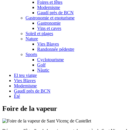
Foires et fêtes
Modernisme
Gaudí près de BCN
Gastronomie et enoturisme
Gastronomie
Vins et caves
Soleil et plages
Nature
Vies Blaves
Randonnée pédestre
Sports
Cyclotourisme
Golf
Nàutic
El teu viatge
Vies Blaves
Modernisme
Gaudí près de BCN
Été
Foire d
e la vapeur