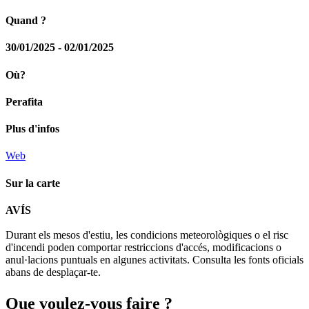
Quand ?
30/01/2025 - 02/01/2025
Où?
Perafita
Plus d'infos
Web
Sur la carte
Leaflet
| © Diputació de Barcelona
AVÍS
+
Durant els mesos d'estiu, les condicions meteorològiques o el risc
−
d'incendi poden comportar restriccions d'accés, modificacions o
anul·lacions puntuals en algunes activitats. Consulta les fonts oficials
abans de desplaçar-te.
Que voul
ez-vous faire ?