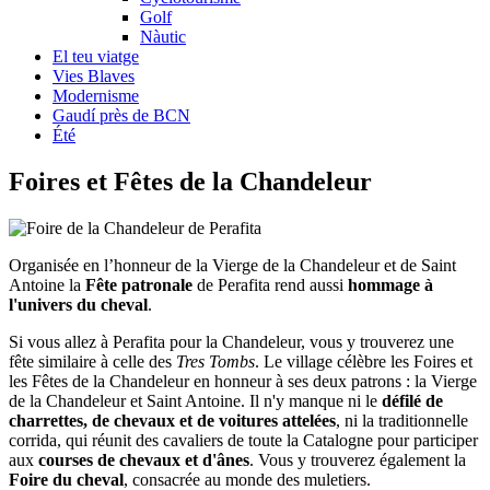
Golf
Nàutic
El teu viatge
Vies Blaves
Modernisme
Gaudí près de BCN
Été
Foires et F
êtes de la Chandeleur
Organisée en l’honneur de la Vierge de la Chandeleur et de Saint
Antoine la
Fête patronale
de Perafita rend aussi
hommage à
l'univers du cheval
.
Si vous allez à Perafita pour la Chandeleur, vous y trouverez une
fête similaire à celle des
Tres Tombs
. Le village célèbre les Foires et
les Fêtes de la Chandeleur en honneur à ses deux patrons : la Vierge
de la Chandeleur et Saint Antoine. Il n'y manque ni le
défilé de
charrettes, de chevaux et de voitures attelées
, ni la traditionnelle
corrida, qui réunit des cavaliers de toute la Catalogne pour participer
aux
courses de chevaux et d'ânes
. Vous y trouverez également la
Foire du cheval
, consacrée au monde des muletiers.