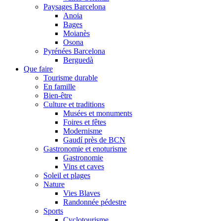
Paysages Barcelona
Anoia
Bages
Moianès
Osona
Pyrénées Barcelona
Berguedà
Que faire
Tourisme durable
En famille
Bien-être
Culture et traditions
Musées et monuments
Foires et fêtes
Modernisme
Gaudí près de BCN
Gastronomie et enoturisme
Gastronomie
Vins et caves
Soleil et plages
Nature
Vies Blaves
Randonnée pédestre
Sports
Cyclotourisme