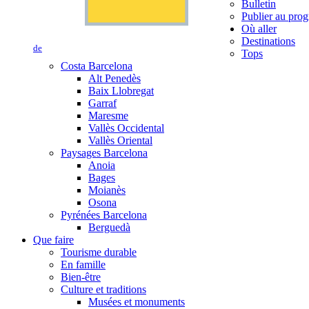
Bulletin
Publier au prog
Où aller
Destinations
de
Tops
Costa Barcelona
Alt Penedès
Baix Llobregat
Garraf
Maresme
Vallès Occidental
Vallès Oriental
Paysages Barcelona
Anoia
Bages
Moianès
Osona
Pyrénées Barcelona
Berguedà
Que faire
Tourisme durable
En famille
Bien-être
Culture et traditions
Musées et monuments