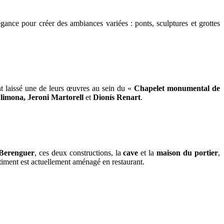
élégance pour créer des ambiances variées : ponts, sculptures et grottes
nt laissé une de leurs œuvres au sein du «
Chapelet monumental de
limona, Jeroni Martorell
et
Dionís Renart
.
Berenguer
, ces deux constructions, la
cave
et la
maison du portier
,
âtiment est actuellement aménagé en restaurant.