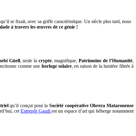
 qu’il se fixait, avec sa griffe caractéristique. Un siècle plus tard, nous
ade à travers les œuvres de ce génie !
sebi Güell
, seule la
crypte
, magnifique,
Patrimoine de l’Humanité
,
e fonctionne comme une
horloge solaire
, en raison de la lumière filtrée à
triel
qu’il conçut pour la
Société coopérative Obrera Mataronense
urd’hui, cet
Entrepôt Gaudí
est un espace d’art qui héberge notamment