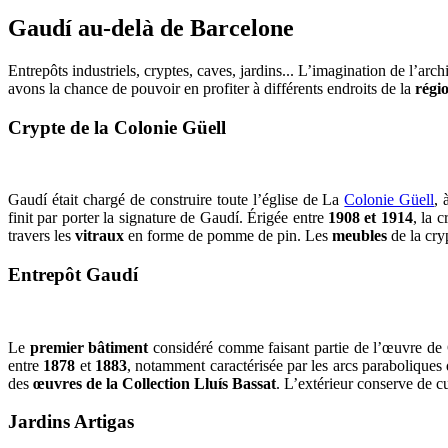
Gaudí au
-delà de Barcelone
Entrepôts industriels, cryptes, caves, jardins... L’imagination de l’arch
avons la chance de pouvoir en profiter à différents endroits de la
régi
Crypte de la Colonie Güell
Gaudí était chargé de construire toute l’église de La
Colonie Güell
,
finit par porter la signature de Gaudí. Érigée entre
1908 et 1914
, la 
travers les
vitraux
en forme de pomme de pin. Les
meubles
de la cr
Entrepôt Gaudí
Le
premier bâtiment
considéré comme faisant partie de l’œuvre de
entre
1878
et
1883
, notamment caractérisée par les arcs paraboliques 
des
œuvres de la Collection Lluís Bassat
. L’extérieur conserve de c
Jardins Artigas