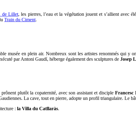
 de Lillet
, les pierres, l’eau et la végétation jouent et s’allient avec 
 du
Train du Ciment
.
able musée en plein air. Nombreux sont les artistes renommés qui y o
 exécuté par Antoni Gaudí, héberge également des sculptures de
Josep L
prônent plutôt la copaternité, avec son assistant et disciple
Francesc 
Gaudiennes. La cave, tout en pierre, adopte un profil triangulaire. Le b
tecture :
la Villa du Catllaràs
.