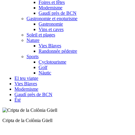
Foires et fêtes
Modernisme
Gaudí près de BCN
Gastronomie et enoturisme
Gastronomie
Vins et caves
Soleil et plages
Nature
Vies Blaves
Randonnée pédestre
Sports
Cyclotourisme
Golf
Nàutic
El teu viatge
Vies Blaves
Modernisme
Gaudí près de BCN
Été
Entrepôt Gaudí, Mataró