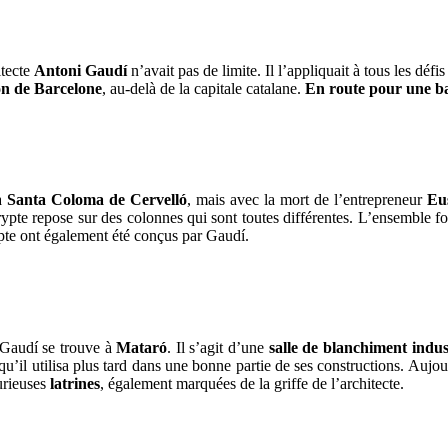
itecte
Antoni Gaudí
n’avait pas de limite. Il l’appliquait à tous les défis
on de Barcelone
, au-delà de la capitale catalane.
En route pour une bal
 à
Santa Coloma de Cervelló
, mais avec la mort de l’entrepreneur
Eu
crypte repose sur des colonnes qui sont toutes différentes. L’ensembl
ypte ont également été conçus par Gaudí.
 Gaudí se trouve à
Mataró
. Il s’agit d’une
salle de blanchiment indus
qu’il utilisa plus tard dans une bonne partie de ses constructions. Aujo
urieuses
latrines
, également marquées de la griffe de l’architecte.