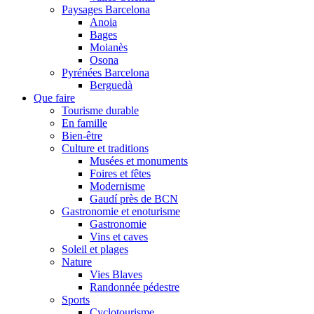
Paysages Barcelona
Anoia
Bages
Moianès
Osona
Pyrénées Barcelona
Berguedà
Que faire
Tourisme durable
En famille
Bien-être
Culture et traditions
Musées et monuments
Foires et fêtes
Modernisme
Gaudí près de BCN
Gastronomie et enoturisme
Gastronomie
Vins et caves
Soleil et plages
Nature
Vies Blaves
Randonnée pédestre
Sports
Cyclotourisme