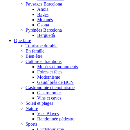
Paysages Barcelona
Anoia
Bages
Moianès
Osona
Pyrénées Barcelona
Berguedà
Que faire
Tourisme durable
En famille
Bien-être
Culture et traditions
Musées et monuments
Foires et fêtes
Modernisme
Gaudí près de BCN
Gastronomie et enoturisme
Gastronomie
Vins et caves
Soleil et plages
Nature
Vies Blaves
Randonnée pédestre
Sports
Cyclotourisme