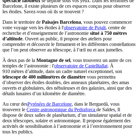
spectacle fabuleux
se déploie sous vos yeux. Dans les territoires de
Barcelone, il existe plusieurs de ces espaces conçus pour observer
les étoiles. Savez-vous où ils se trouvent ?
Dans le territoire de
Paisajes Barcelona
, vous pouvez commencer
votre voyage vers les étoiles à l'
observatoire de Pujalt
, centre de
recherche et d’enseignement de l’astronomie
situé à 750 mètres
d’altitude
. Ouvert au public, il propose des ateliers pour
comprendre et découvrir le firmament et les différentes constellations
que l’on peut observer au télescope, à l’œil nu et aux jumelles.
À deux pas de la
Montagne de sel
, vous trouverez un autre de ces
temples de l’astronomie : l'
observatoire de Castelltallat
. À
910 mètres d’altitude, dans un cadre naturel exceptionnel, son
télescope de 400 millimètres de diamètre
vous permettra
d’observer des étoiles doubles, des anneaux planétaires, des amas
ouverts et globulaires, des nébuleuses et des galaxies, ainsi que des
détails lunaires d’un kilomètre de diamètre.
Au cœur des
Pyrénées de Barcelone
, dans le Berguedà, vous
trouverez le
Centre astronomique du Pedraforca
de Saldes
.
Il
dispose de deux salles de planétarium, d’un simulateur spatial et de
deux télescopes, solaire et astronomique. Il propose également des
activités de sensibilisation à l’astronomie et à l’environnement pour
tous les publics.