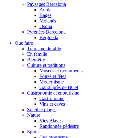
Paysages Barcelona
Anoia
Bages
Moianès
Osona
Pyrénées Barcelona
Berguedà
Que faire
Tourisme durable
En famille
Bien-être
Culture et traditions
Musées et monuments
Foires et fêtes
Modernisme
Gaudí près de BCN
Gastronomie et enoturisme
Gastronomie
Vins et caves
Soleil et plages
Nature
Vies Blaves
Randonnée pédestre
Sports
Cyclotourisme