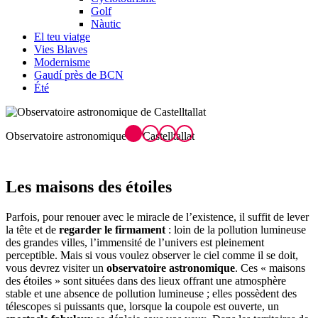
Golf
Nàutic
El teu viatge
Vies Blaves
Modernisme
Gaudí près de BCN
Été
Observatoire astronomique de Castelltallat
N
Les mai
sons des étoiles
Parfois, pour renouer avec le miracle de l’existence, il suffit de lever
la tête et de
regarder le firmament
: loin de la pollution lumineuse
des grandes villes, l’immensité de l’univers est pleinement
perceptible. Mais si vous voulez observer le ciel comme il se doit,
vous devrez visiter un
observatoire astronomique
. Ces « maisons
des étoiles » sont situées dans des lieux offrant une atmosphère
stable et une absence de pollution lumineuse ; elles possèdent des
télescopes si puissants que, lorsque la coupole est ouverte, un