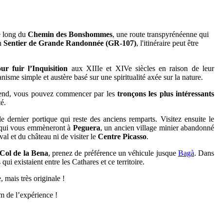
le long du
Chemin des Bonshommes
, une route transpyrénéenne qui
en
Sentier de Grande Randonnée (GR-107)
, l'itinéraire peut être
ur fuir l’Inquisition
aux XIIIe et XIVe siècles en raison de leur
nisme simple et austère basé sur une spiritualité axée sur la nature.
k-end, vous pouvez commencer par les
tronçons les plus intéressants
é.
e dernier portique qui reste des anciens remparts. Visitez ensuite le
ns qui vous emmèneront à
Peguera
, un ancien village minier abandonné
al et du château ni de visiter le
Centre Picasso
.
Col de la Bena
, prenez de préférence un véhicule jusque
Bagà
. Dans
qui existaient entre les Cathares et ce territoire.
, mais très originale !
m de l’expérience !