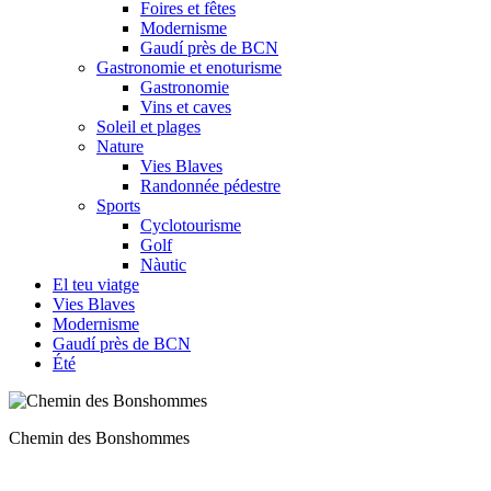
Foires et fêtes
Modernisme
Gaudí près de BCN
Gastronomie et enoturisme
Gastronomie
Vins et caves
Soleil et plages
Nature
Vies Blaves
Randonnée pédestre
Sports
Cyclotourisme
Golf
Nàutic
El teu viatge
Vies Blaves
Modernisme
Gaudí près de BCN
Été
Un des tronçons les plus intéressants qui relie Berga à Bagà