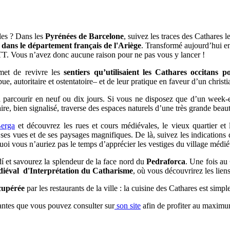
les ? Dans les
Pyrénées de Barcelone
, suivez les traces des Cathares 
dans le département français de l'Ariège
. Transformé aujourd’hui 
 VTT. Vous n’avez donc aucune raison pour ne pas vous y lancer !
et de revivre les
sentiers qu’utilisaient les Cathares occitans po
, autoritaire et ostentatoire– et de leur pratique en faveur d’un christia
 parcourir en neuf ou dix jours. Si vous ne disposez que d’un wee
aire, bien signalisé, traverse des espaces naturels d’une très grande beaut
erga
et découvrez les rues et cours médiévales, le vieux quartier et l
 de ses vues et de ses paysages magnifiques. De là, suivez les indicatio
quoi vous n’auriez pas le temps d’apprécier les vestiges du village médiév
í et savourez la splendeur de la face nord du
Pedraforca
. Une fois au
iéval d'Interprétation du Catharisme
, où vous découvrirez les liens 
cupérée
par les restaurants de la ville : la cuisine des Cathares est simple
antes que vous pouvez consulter sur
son site
afin de profiter au maximu