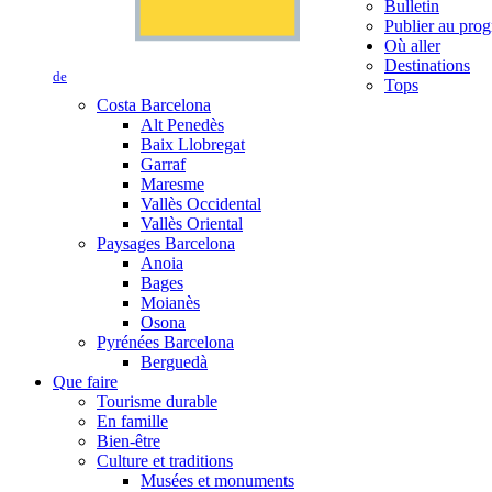
Bulletin
Publier au prog
Où aller
Destinations
de
Tops
Costa Barcelona
Alt Penedès
Baix Llobregat
Garraf
Maresme
Vallès Occidental
Vallès Oriental
Paysages Barcelona
Anoia
Bages
Moianès
Osona
Pyrénées Barcelona
Berguedà
Que faire
Tourisme durable
En famille
Bien-être
Culture et traditions
Musées et monuments