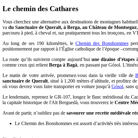
Le chem
in des Cathares
Vous cherchez une alternative aux destinations de montagnes habituel
va
du Sanctuaire de Queralt, à Berga, au Château de Montsegur, 
parcouru à pied, à cheval et, sur pratiquement tous les tronçons, en
Au long de ses 190 kilomètres, le
Chemin des Bonshommes
perm
positionnement par rapport à l’Église catholique de l’époque –corrompue
La route qu’ils suivirent compte aujourd’hui
une dizaine d’étapes
à
comme ceux qui relient
Berga à Bagà
, en passant par Gósol. L'itinér
Le matin de votre arrivée, promenez-vous dans la vieille ville de
B
sanctuaire de Queralt
, situé à 1.200 mètres d’altitude, et profitez
où vous devrez vous faire transporter en voiture jusqu’à
Gósol
, sans 
Le lendemain, reprenez le GR-107, longez le flanc méridional du Cad
la capitale historique de l'Alt Berguedà, vous trouverez le
Centre Méd
Avant de partir, n’oubliez pas de
savourer une recette médiévale ré
Le Chemin des Bonshommes est assorti d’activités très intéress