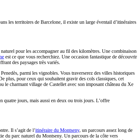
les territoires de Barcelone, il existe un large éventail d’itinéraires
t naturel pour les accompagner au fil des kilomètres. Une combinaison
ne
est ce que vous recherchiez. Une occasion fantastique de découvrir
frant des paysages très variés.
Penedès, parmi les vignobles. Vous traverserez des villes historiques
e plus, pour ceux qui souhaitent gravir des cols classiques, cet
 ou le charmant village de Castellet avec son imposant château du Xe
n quatre jours, mais aussi en deux ou trois jours. L’offre
re. Il s’agit de l’
itinéraire du Montseny
, un parcours assez long de
artie du parc naturel du Montseny. Un parcours de la côte vers
llsacreu, le col qui relie la Serra del Corredor et le massif du