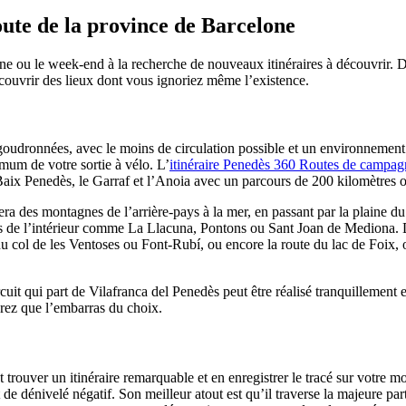
oute de la province de Barcelone
ou le week-end à la recherche de nouveaux itinéraires à découvrir. Dans 
vrir des lieux dont vous ignoriez même l’existence.​​​​​​​
 goudronnées, avec le moins de circulation possible et un environnemen
e votre sortie à vélo. L’​​​​​​​
itinéraire Penedès 360 Routes de campag
 Baix Penedès, le Garraf et l’Anoia avec un parcours de 200 kilomètres of
 des montagnes de l’arrière-pays à la mer, en passant par la plaine du 
ages de l’intérieur comme La Llacuna, Pontons ou Sant Joan de Mediona. D
u col de les Ventoses ou Font-Rubí, ou encore la route du lac de Foix,
uit qui part de Vilafranca del Penedès peut être réalisé tranquillement e
aurez que l’embarras du choix.
trouver un itinéraire remarquable et en enregistrer le tracé sur votre mont
 de dénivelé négatif. Son meilleur atout est qu’il traverse la majeure p
somptueux paysages que vous découvrirez notamment dans la montée vers Co