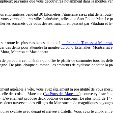
vous emprunterez pendant 30 kilomètres l’itinéraire assez plat de la rout
 vous verrez d’autres villes balnéaires, telles que Sant Pol de Mar. Le p
er les sommets que vous devrez franchir en passant par Viladrau et le col 
sur route les plus classiques, comme l’
itinéraire de Terrassa à Manresa
cer des dents pour atteindre la montée du col d’Estenalles, Montserrat et M
, Mura, Manresa et Matadepera.
e parcourir cet itinéraire qui offre le plaisir de surmonter tous les défi
gne. De plus, chaque automne, les amateurs de cyclisme de toute la p
ment agréable à vélo, vous avez également la possibilité de vous mesure
t celle des cols du Maresme (
La Ports del Maresme
), course cycliste ép
me. L’événement propose deux options de parcours. Le plus long, de 14
 Les deux traversent des villages du Maresme et de magnifiques paysage
course cycliste avec départ et arrivée à Calella. Vous avez le choix entre