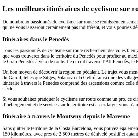
Les meilleurs itinéraires
de cyclisme sur r
De nombreux passionnés de cyclisme sur route se réunissent en semaine 
qui ne vous laisseront certainement pas indifférent, et vous pourrez décou
Itinéraires dans le Penedès
Tous les passionnés de cyclisme sur route recherchent des voies bien
que vous trouverez dans le territoire du Penedès pour profiter au maximum d
le Gran Penedès à vélo de route. Le circuit traverse l’Alt Penedès, le
Un bon moyen de découvrir la région en pédalant. Le trajet vous mènera
du Garraf, telles que Sitges, Vilanova i la Geltrú, ainsi que des vill
itinéraire à travers le Penedès comprend des ascensions comme celle d
siècle.​​​​​​​
Si vous souhaitez pratiquer le cyclisme sur route comme un pro, ce circ
d’hébergement et de services sur le territoire est assez large, vous n’
Itinéraire à travers le Montseny depuis le Maresme
Sans quitter le territoire de la Costa Barcelona, vous pouvez également 
150 kilomètres, avec près de 2 500 mètres de dénivelé positif et autant
l’intérieur, conjuguant un merveilleux point de vue sur la mer et de 