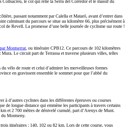
e côtière, passant notamment par Calella et Mataró, avant d’entrer dans
oint culminant du parcours se situe au kilomètre 66, plus précisément à
de Revell. La promesse d’une belle journée de cyclisme sur route !​​​​​​​
 par Montserrat
, ou itinéraire CPB12. Ce parcours de 102 kilomètres
ura. Le circuit part de Terrassa et traverse plusieurs villes, telles
s du vélo de route et celui d’admirer les merveilleuses formes
rovince en gravissent ensemble le sommet pour que l’abbé du
r à d’autres cyclistes dans les différentes épreuves ou courses
ique de longue distance qui emmène les participants à travers certains
7 km et 2 700 mètres de dénivelé cumulé, part d’Arenys de Munt.
s du Montseny.
 trois itinéraires : 140, 102 ou 82 km. Lors de cette course, vous