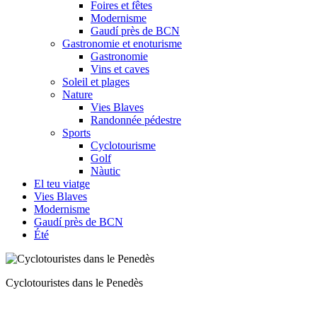
Foires et fêtes
Modernisme
Gaudí près de BCN
Gastronomie et enoturisme
Gastronomie
Vins et caves
Soleil et plages
Nature
Vies Blaves
Randonnée pédestre
Sports
Cyclotourisme
Golf
Nàutic
El teu viatge
Vies Blaves
Modernisme
Gaudí près de BCN
Été
Cycliste devant Montserrat​​​​​​​