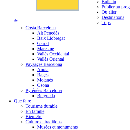
Bulletin
Publier au prog
Où aller
Destinations
de
Tops
Costa Barcelona
Alt Penedès
Baix Llobregat
Garraf
Maresme
Vallès Occidental
Vallès Oriental
Paysages Barcelona
Anoia
Bages
Moianès
Osona
Pyrénées Barcelona
Berguedà
Que faire
Tourisme durable
En famille
Bien-être
Culture et traditions
Musées et monuments