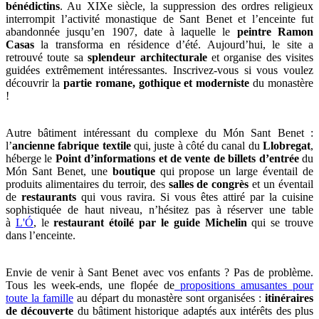
bénédictins
. Au XIXe siècle, la suppression des ordres religieux
interrompit l’activité monastique de Sant Benet et l’enceinte fut
abandonnée jusqu’en 1907, date à laquelle le
peintre Ramon
Casas
la transforma en résidence d’été. Aujourd’hui, le site a
retrouvé toute sa
splendeur architecturale
et organise des visites
guidées extrêmement intéressantes. Inscrivez-vous si vous voulez
découvrir la
partie romane, gothique et moderniste
du monastère
!
Autre bâtiment intéressant du complexe du Món Sant Benet :
l’
ancienne fabrique textile
qui, juste à côté du canal du
Llobregat
,
héberge le
Point d’informations et de vente de billets d’entrée
du
Món Sant Benet, une
boutique
qui propose un large éventail de
produits alimentaires du terroir, des
salles de congrès
et un éventail
de
restaurants
qui vous ravira. Si vous êtes attiré par la cuisine
sophistiquée de haut niveau, n’hésitez pas à réserver une table
à
L'Ó
, le
restaurant étoilé par le guide Michelin
qui se trouve
dans l’enceinte.
Envie de venir à Sant Benet avec vos enfants ? Pas de problème.
Tous les week-ends, une flopée de
propositions amusantes pour
toute la famille
au départ du monastère sont organisées :
itinéraires
de découverte
du bâtiment historique adaptés aux intérêts des plus