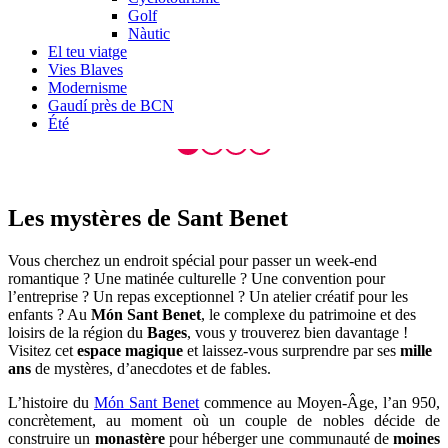
Golf
Nàutic
El teu viatge
Vies Blaves
Modernisme
Gaudí près de BCN
Été
Les myst
ères de Sant Benet
Vous cherchez un endroit spécial pour passer un week-end
romantique ? Une matinée culturelle ? Une convention pour
l’entreprise ? Un repas exceptionnel ? Un atelier créatif pour les
enfants ? Au
Món Sant Benet
, le complexe du patrimoine et des
loisirs de la région du
Bages
, vous y trouverez bien davantage !
Visitez cet
espace magique
et laissez-vous surprendre par ses
mille
ans
de mystères, d’anecdotes et de fables.
L’histoire du
Món Sant Benet
commence au Moyen-Âge, l’an 950,
concrètement, au moment où un couple de nobles décide de
construire un
monastère
pour héberger une communauté de
moines