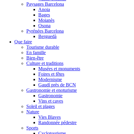
Paysages Barcelona
Anoia
Bages
Moianès
Osona
Pyrénées Barcelona
Berguedà
Que faire
Tourisme durable
En famille
Bien-être
Culture et traditions
Musées et monuments
Foires et fêtes
Modernisme
Gaudí près de BCN
Gastronomie et enoturisme
Gastronomie
Vins et caves
Soleil et plages
Nature
Vies Blaves
Randonnée pédestre
Sports
Cyclotourisme