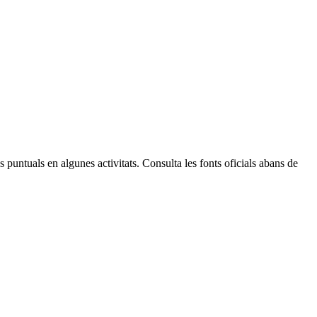
Leaflet
| © Diputació de Barcelona
 puntuals en algunes activitats. Consulta les fonts oficials abans de