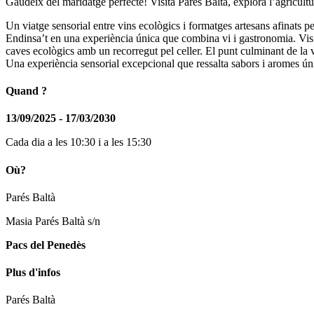
Gaudeix del maridatge perfecte! Visita Parés Baltà, explora l’agricult
Un viatge sensorial entre vins ecològics i formatges artesans afinats p
Endinsa’t en una experiència única que combina vi i gastronomia. Visita
caves ecològics amb un recorregut pel celler. El punt culminant de la v
Una experiència sensorial excepcional que ressalta sabors i aromes ún
Quand ?
13/09/2025 - 17/03/2030
Cada dia a les 10:30 i a les 15:30
Où?
Parés Baltà
Masia Parés Baltà s/n
Pacs del Penedès
Plus d'infos
Parés Baltà