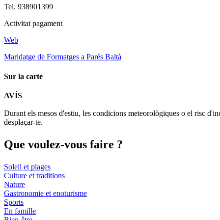
Tel. 938901399
Activitat pagament
Web
Maridatge de Formatges a Parés Baltà
Sur la carte
AVÍS
+
Durant els mesos d'estiu, les condicions meteorològiques o el risc d'in
−
desplaçar-te.
Que voul
ez-vous faire ?
Soleil et plages
Culture et traditions
Nature
Gastronomie et enoturisme
Sports
En famille
Bien-être