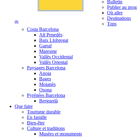
Bulletin
Publier au prog
Où aller
Destinations
de
Tops
Costa Barcelona
Alt Penedès
Baix Llobregat
Garraf
Maresme
Vallès Occidental
Vallès Oriental
Paysages Barcelona
Anoia
Bages
Moianès
Osona
Pyrénées Barcelona
Berguedà
Que faire
Tourisme durable
En famille
Bien-être
Culture et traditions
Musées et monuments