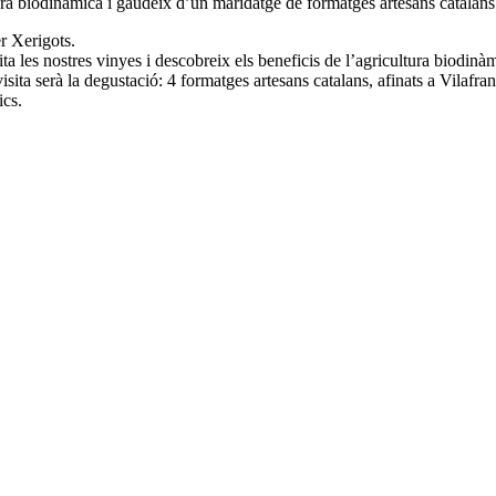
ura biodinàmica i gaudeix d’un maridatge de formatges artesans catalans
er Xerigots.
 les nostres vinyes i descobreix els beneficis de l’agricultura biodinàm
isita serà la degustació: 4 formatges artesans catalans, afinats a Vilafr
ics.