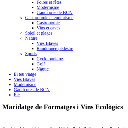
Foires et fêtes
Modernisme
Gaudí près de BCN
Gastronomie et enoturisme
Gastronomie
Vins et caves
Soleil et plages
Nature
Vies Blaves
Randonnée pédestre
Sports
Cyclotourisme
Golf
Nàutic
El teu viatge
Vies Blaves
Modernisme
Gaudí près de BCN
Été
Maridatge de F
ormatges i Vins Ecològics