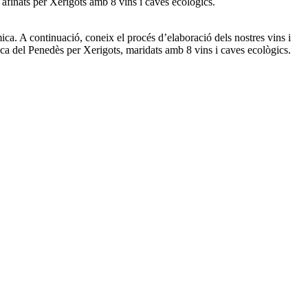
 afinats per Xerigots amb 8 vins i caves ecològics.
ica. A continuació, coneix el procés d’elaboració dels nostres vins i
anca del Penedès per Xerigots, maridats amb 8 vins i caves ecològics.